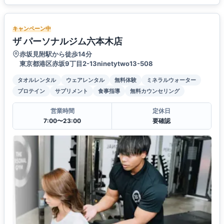
キャンペーン中
ザ パーソナルジム六本木店
赤坂見附駅から徒歩14分
東京都港区赤坂9丁目2-13ninetytwo13-508
タオルレンタル
ウェアレンタル
無料体験
ミネラルウォーター
プロテイン
サプリメント
食事指導
無料カウンセリング
営業時間
定休日
7:00〜23:00
要確認