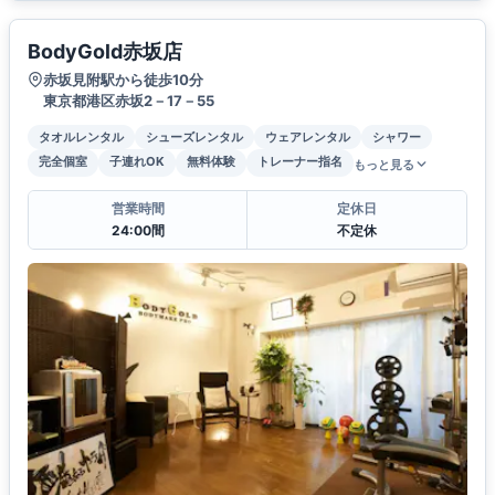
BodyGold赤坂店
赤坂見附駅から徒歩10分
東京都港区赤坂2－17－55
タオルレンタル
シューズレンタル
ウェアレンタル
シャワー
完全個室
子連れOK
無料体験
トレーナー指名
もっと見る
営業時間
定休日
24:00間
不定休