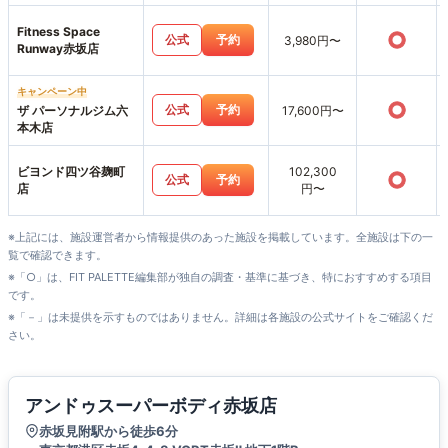
Fitness Space
○
公式
予約
3,980円〜
Runway赤坂店
キャンペーン中
○
公式
予約
ザ パーソナルジム六
17,600円〜
本木店
ビヨンド四ツ谷麹町
102,300
○
公式
予約
店
円〜
※上記には、施設運営者から情報提供のあった施設を掲載しています。全施設は下の一
覧で確認できます。
※「○」は、FIT PALETTE編集部が独自の調査・基準に基づき、特におすすめする項目
です。
※「－」は未提供を示すものではありません。詳細は各施設の公式サイトをご確認くだ
さい。
アンドゥスーパーボディ赤坂店
赤坂見附駅から徒歩6分