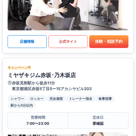
体験・相談予約
店舗情報
公式サイト
キャンペーン中
ミヤザキジム赤坂･乃木坂店
赤坂見附駅から徒歩11分
東京都港区赤坂5丁目5ー15アカシヤビル202
シャワー
ロッカー
完全個室
トレーナー指名
食事指導
駅から5分以内
営業時間
定休日
7:00〜23:00
要確認