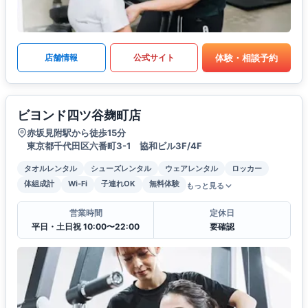
体験・相談予約
店舗情報
公式サイト
ビヨンド四ツ谷麹町店
赤坂見附駅から徒歩15分
東京都千代田区六番町3-1 協和ビル3F/4F
タオルレンタル
シューズレンタル
ウェアレンタル
ロッカー
体組成計
Wi-Fi
子連れOK
無料体験
もっと見る
営業時間
定休日
平日・土日祝 10:00〜22:00
要確認