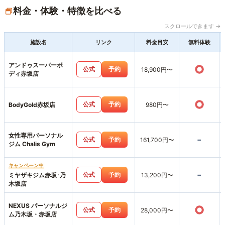
料金・体験・特徴を比べる
スクロールできます →
施設名
リンク
料金目安
無料体験
アンドゥスーパーボ
○
公式
予約
18,900円〜
ディ赤坂店
○
公式
予約
BodyGold赤坂店
980円〜
女性専用パーソナル
-
公式
予約
161,700円〜
ジム Chalis Gym
キャンペーン中
-
公式
予約
ミヤザキジム赤坂･乃
13,200円〜
木坂店
NEXUS パーソナルジ
○
公式
予約
28,000円〜
ム乃木坂・赤坂店