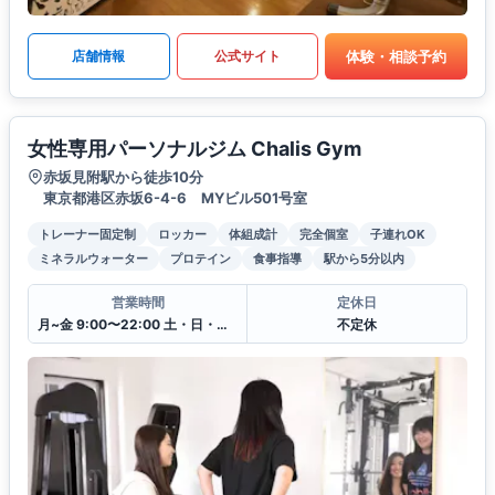
体験・相談予約
店舗情報
公式サイト
女性専用パーソナルジム Chalis Gym
赤坂見附駅から徒歩10分
東京都港区赤坂6-4-6 MYビル501号室
トレーナー固定制
ロッカー
体組成計
完全個室
子連れOK
ミネラルウォーター
プロテイン
食事指導
駅から5分以内
営業時間
定休日
月~金 9:00〜22:00 土・日・祝 9:00〜20:00
不定休