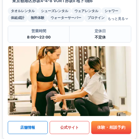
東京都港区赤坂4-4-8 VORT赤坂Ⅱ 地下1階B
タオルレンタル
シューズレンタル
ウェアレンタル
シャワー
体組成計
無料体験
ウォーターサーバー
プロテイン
もっと見る
営業時間
定休日
8:00〜22:00
不定休
体験・相談予約
店舗情報
公式サイト