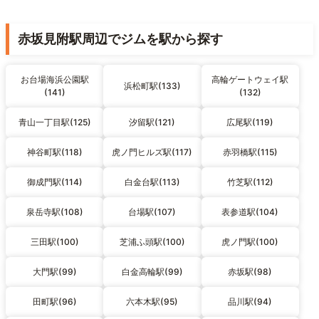
赤坂見附駅周辺でジムを駅から探す
お台場海浜公園駅
高輪ゲートウェイ駅
浜松町駅(133)
(141)
(132)
青山一丁目駅(125)
汐留駅(121)
広尾駅(119)
神谷町駅(118)
虎ノ門ヒルズ駅(117)
赤羽橋駅(115)
御成門駅(114)
白金台駅(113)
竹芝駅(112)
泉岳寺駅(108)
台場駅(107)
表参道駅(104)
三田駅(100)
芝浦ふ頭駅(100)
虎ノ門駅(100)
大門駅(99)
白金高輪駅(99)
赤坂駅(98)
田町駅(96)
六本木駅(95)
品川駅(94)