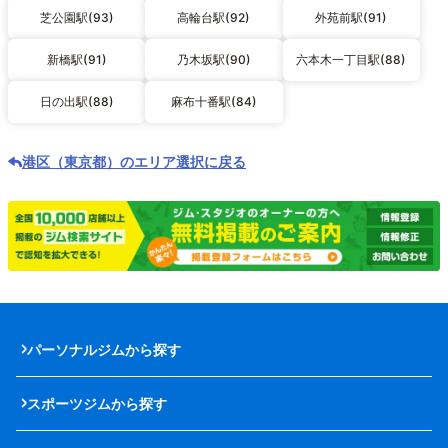
芝公園駅(93)
高輪台駅(92)
外苑前駅(91)
新橋駅(91)
乃木坂駅(90)
六本木一丁目駅(88)
日の出駅(88)
麻布十番駅(84)
港区（東京都）のエリア選択に戻る
パーソナルジムから探す
スポーツジムから探す