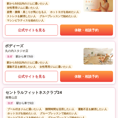
駅から5分以内のジムに通いたい人
女性専用ジムに通いたい人
姿勢・腰痛・肩こりが気になる人
ホットヨガを始めたい人
ストレスを解消したい人
グループレッスンで始めたい人
マシンピラティスを始めたい人
公式サイトを見る
体験・相談予約
ボディーズ
丸の内スタジオ店
ヨガ
駅から車で5分
駅から5分以内のジムに通いたい人
運動不足を解消したい人
女性専用ジムに通いたい人
公式サイトを見る
体験・相談予約
セントラルフィットネスクラブ24
南青山店
ヨガ
駅から車で5分
プール付きジムに通いたい人
隙間時間を活用したい人
運動不足を解消したい人
ホットヨガを始めたい人
グループレッスンで始めたい人
マットピラティスを始めたい人
グループレッスンで始めたい人