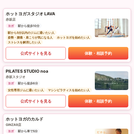
ホットヨガスタジオ LAVA
赤坂店
ヨガ
駅から徒歩10分
駅から5分以内のジムに通いたい人
姿勢・腰痛・肩こりが気になる人
ホットヨガを始めたい人
ストレスを解消したい人
公式サイトを見る
体験・相談予約
PILATES STUDIO noa
赤坂スタジオ
ヨガ
駅から徒歩6分
女性専用ジムに通いたい人
マシンピラティスを始めたい人
公式サイトを見る
体験・相談予約
ホットヨガのカルド
GINZA9店
ヨガ
駅から車で5分