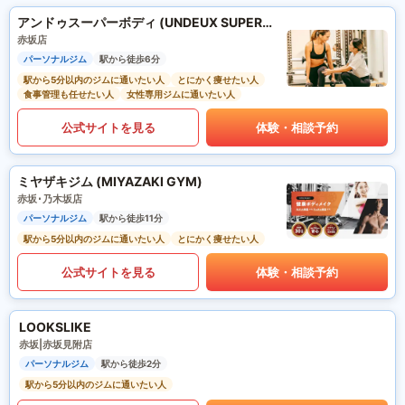
アンドゥスーパーボディ (UNDEUX SUPERBODY)
赤坂店
パーソナルジム
駅から徒歩6分
駅から5分以内のジムに通いたい人
とにかく痩せたい人
食事管理も任せたい人
女性専用ジムに通いたい人
公式サイトを見る
体験・相談予約
ミヤザキジム (MIYAZAKI GYM)
赤坂･乃木坂店
パーソナルジム
駅から徒歩11分
駅から5分以内のジムに通いたい人
とにかく痩せたい人
公式サイトを見る
体験・相談予約
LOOKSLIKE
赤坂|赤坂見附店
パーソナルジム
駅から徒歩2分
駅から5分以内のジムに通いたい人