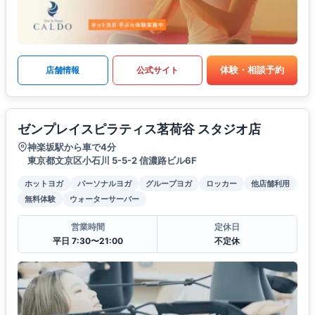
体験・相談予約
店舗情報
公式サイト
ゼンプレイスピラティス茗荷谷 スタジオ店
神楽坂駅から車で4分
東京都文京区小石川 5-5-2 信濃路ビル6F
ホットヨガ
パーソナルヨガ
グループヨガ
ロッカー
他店舗利用
無料体験
ウォーターサーバー
営業時間
定休日
平日 7:30〜21:00
不定休