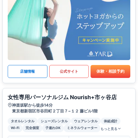
体験・相談予約
店舗情報
公式サイト
女性専用パーソナルジム Nourish+市ヶ谷店
神楽坂駅から徒歩14分
東京都新宿区市谷田町２丁目７−１２ 藤ビル1階
タオルレンタル
シューズレンタル
ウェアレンタル
体組成計
Wi-Fi
完全個室
子連れOK
ミネラルウォーター
もっと見る