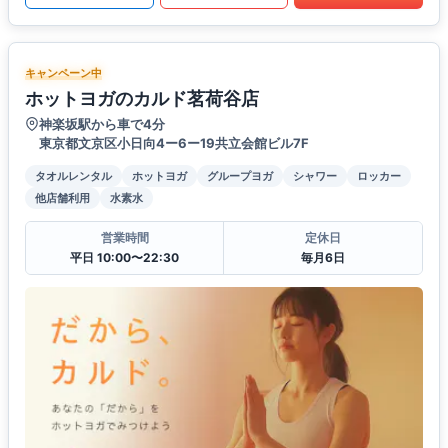
キャンペーン中
ホットヨガのカルド茗荷谷店
神楽坂駅から車で4分
東京都文京区小日向4ー6ー19共立会館ビル7F
タオルレンタル
ホットヨガ
グループヨガ
シャワー
ロッカー
他店舗利用
水素水
営業時間
定休日
平日 10:00〜22:30
毎月6日