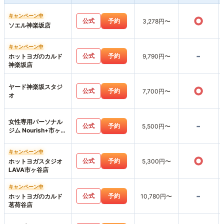
キャンペーン中
○
公式
予約
3,278円〜
ソエル神楽坂店
キャンペーン中
-
公式
予約
ホットヨガのカルド
9,790円〜
神楽坂店
ヤード神楽坂スタジ
○
公式
予約
7,700円〜
オ
女性専用パーソナル
-
公式
予約
5,500円〜
ジム Nourish+市ヶ谷
店
キャンペーン中
○
公式
予約
ホットヨガスタジオ
5,300円〜
LAVA市ヶ谷店
キャンペーン中
-
公式
予約
ホットヨガのカルド
10,780円〜
茗荷谷店