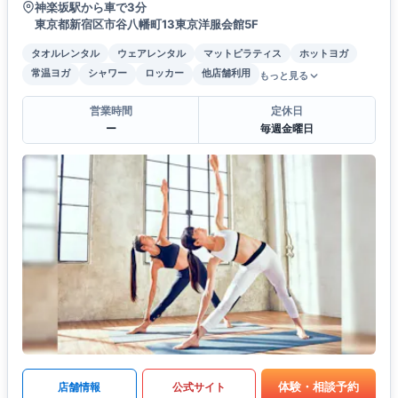
神楽坂駅から車で3分
東京都新宿区市谷八幡町13東京洋服会館5F
タオルレンタル
ウェアレンタル
マットピラティス
ホットヨガ
常温ヨガ
シャワー
ロッカー
他店舗利用
もっと見る
営業時間
定休日
ー
毎週金曜日
体験・相談予約
店舗情報
公式サイト