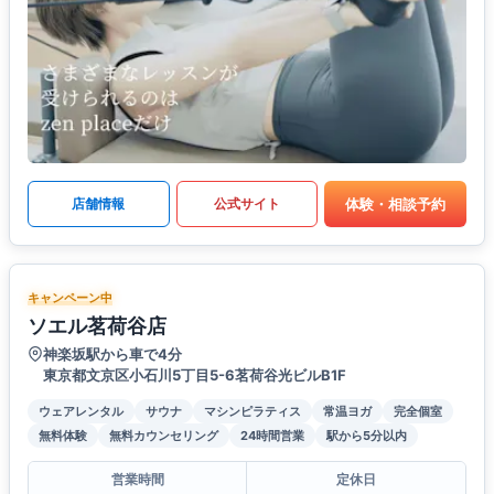
体験・相談予約
店舗情報
公式サイト
キャンペーン中
ソエル茗荷谷店
神楽坂駅から車で4分
東京都文京区小石川5丁目5-6茗荷谷光ビルB1F
ウェアレンタル
サウナ
マシンピラティス
常温ヨガ
完全個室
無料体験
無料カウンセリング
24時間営業
駅から5分以内
営業時間
定休日