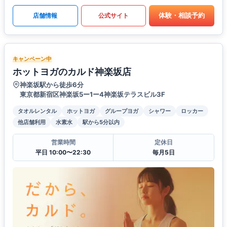
体験・相談予約
店舗情報
公式サイト
キャンペーン中
ホットヨガのカルド神楽坂店
神楽坂駅から徒歩6分
東京都新宿区神楽坂5ー1ー4神楽坂テラスビル3F
タオルレンタル
ホットヨガ
グループヨガ
シャワー
ロッカー
他店舗利用
水素水
駅から5分以内
営業時間
定休日
平日 10:00〜22:30
毎月5日