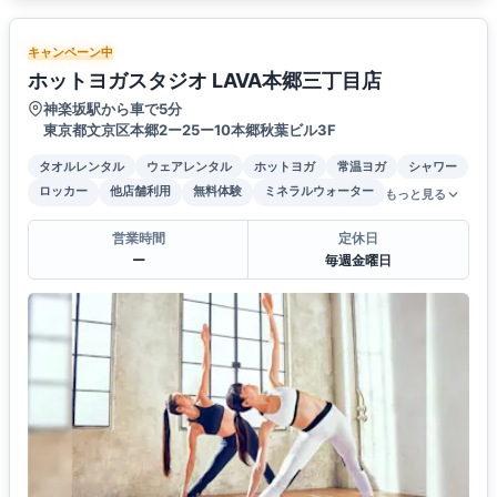
キャンペーン中
ホットヨガスタジオ LAVA本郷三丁目店
神楽坂駅から車で5分
東京都文京区本郷2ー25ー10本郷秋葉ビル3F
タオルレンタル
ウェアレンタル
ホットヨガ
常温ヨガ
シャワー
ロッカー
他店舗利用
無料体験
ミネラルウォーター
もっと見る
営業時間
定休日
ー
毎週金曜日