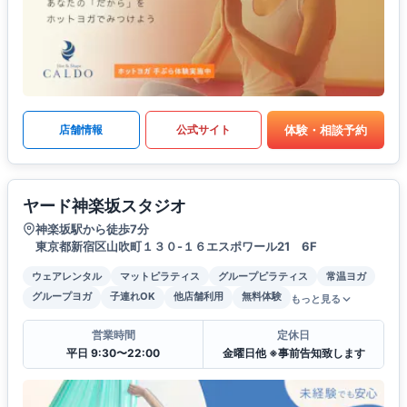
体験・相談予約
店舗情報
公式サイト
ヤード神楽坂スタジオ
神楽坂駅から徒歩7分
東京都新宿区山吹町１３０-１６エスポワール21 6F
ウェアレンタル
マットピラティス
グループピラティス
常温ヨガ
グループヨガ
子連れOK
他店舗利用
無料体験
もっと見る
営業時間
定休日
平日 9:30〜22:00
金曜日他 ※事前告知致します