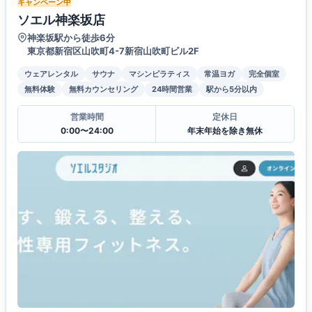
キャンペーン中
ソエル神楽坂店
神楽坂駅から徒歩6分
東京都新宿区山吹町4-7新宿山吹町ビル2F
ウェアレンタル
サウナ
マシンピラティス
常温ヨガ
完全個室
無料体験
無料カウンセリング
24時間営業
駅から5分以内
営業時間
定休日
0:00〜24:00
年末年始を除き無休