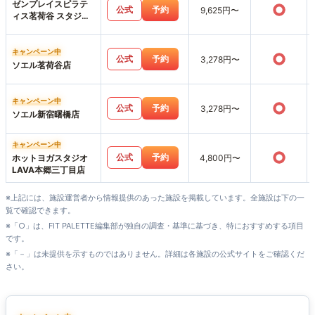
ゼンプレイスピラテ
○
公式
予約
9,625円〜
ィス茗荷谷 スタジオ
店
キャンペーン中
○
公式
予約
3,278円〜
ソエル茗荷谷店
キャンペーン中
○
公式
予約
3,278円〜
ソエル新宿曙橋店
キャンペーン中
○
公式
予約
ホットヨガスタジオ
4,800円〜
LAVA本郷三丁目店
※上記には、施設運営者から情報提供のあった施設を掲載しています。全施設は下の一
覧で確認できます。
※「○」は、FIT PALETTE編集部が独自の調査・基準に基づき、特におすすめする項目
です。
※「－」は未提供を示すものではありません。詳細は各施設の公式サイトをご確認くだ
さい。