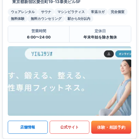
東京都新宿区愛住町19-13泰美ビル5F
ウェアレンタル
サウナ
マシンピラティス
常温ヨガ
完全個室
無料体験
無料カウンセリング
駅から5分以内
営業時間
定休日
6:00〜24:00
年末年始を除き無休
体験・相談予約
店舗情報
公式サイト