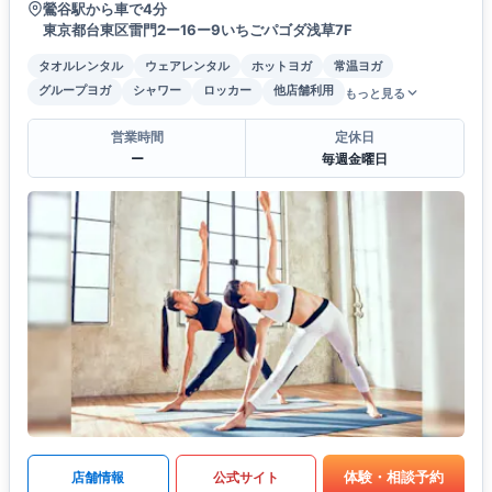
鶯谷駅から車で4分
東京都台東区雷門2ー16ー9いちごパゴダ浅草7F
タオルレンタル
ウェアレンタル
ホットヨガ
常温ヨガ
グループヨガ
シャワー
ロッカー
他店舗利用
もっと見る
営業時間
定休日
ー
毎週金曜日
体験・相談予約
店舗情報
公式サイト