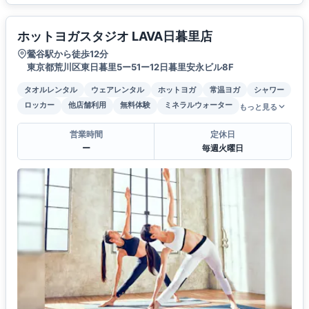
ホットヨガスタジオ LAVA日暮里店
鶯谷駅から徒歩12分
東京都荒川区東日暮里5ー51ー12日暮里安永ビル8F
タオルレンタル
ウェアレンタル
ホットヨガ
常温ヨガ
シャワー
ロッカー
他店舗利用
無料体験
ミネラルウォーター
もっと見る
営業時間
定休日
ー
毎週火曜日