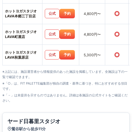
ホットヨガスタジオ
○
公式
予約
4,800円〜
LAVA本郷三丁目店
ホットヨガスタジオ
○
公式
予約
4,800円〜
LAVA町屋店
ホットヨガスタジオ
○
公式
予約
5,300円〜
LAVA秋葉原店
※上記には、施設運営者から情報提供のあった施設を掲載しています。全施設は下の一
覧で確認できます。
※「○」は、FIT PALETTE編集部が独自の調査・基準に基づき、特におすすめする項目
です。
※「－」は未提供を示すものではありません。詳細は各施設の公式サイトをご確認くだ
さい。
ヤード日暮里スタジオ
鶯谷駅から徒歩11分