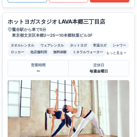
ホットヨガスタジオ LAVA本郷三丁目店
鶯谷駅から車で5分
東京都文京区本郷2ー25ー10本郷秋葉ビル3F
タオルレンタル
ウェアレンタル
ホットヨガ
常温ヨガ
シャワー
ロッカー
他店舗利用
無料体験
ミネラルウォーター
もっと見る
営業時間
定休日
ー
毎週金曜日