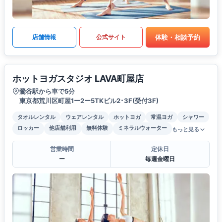
体験・相談予約
店舗情報
公式サイト
ホットヨガスタジオ LAVA町屋店
鶯谷駅から車で5分
東京都荒川区町屋1ー2ー5TKビル2･3F(受付3F)
タオルレンタル
ウェアレンタル
ホットヨガ
常温ヨガ
シャワー
ロッカー
他店舗利用
無料体験
ミネラルウォーター
もっと見る
営業時間
定休日
ー
毎週金曜日