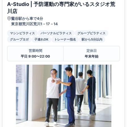
A-Studio | 予防運動の専門家がいるスタジオ荒
川店
鶯谷駅から車で4分
東京都荒川区荒川1－17－14
マシンピラティス
パーソナルピラティス
グループピラティス
グループヨガ
子連れOK
トレーナー指名
駅から5分以内
営業時間
定休日
平日 9:00〜22:00
年末年始