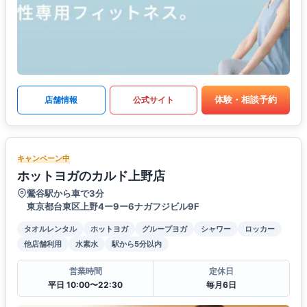
体験・相談予約
店舗情報
公式サイト
キャンペーン中
ホットヨガのカルド上野店
鶯谷駅から車で3分
東京都台東区上野4ー9ー6ナガフジビル9F
タオルレンタル
ホットヨガ
グループヨガ
シャワー
ロッカー
他店舗利用
水素水
駅から5分以内
営業時間
定休日
平日 10:00〜22:30
毎月6日