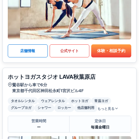
体験・相談予約
店舗情報
公式サイト
ホットヨガスタジオ LAVA秋葉原店
鶯谷駅から車で6分
東京都千代田区神田松永町1宮沢ビル4F
タオルレンタル
ウェアレンタル
ホットヨガ
常温ヨガ
グループヨガ
シャワー
ロッカー
他店舗利用
もっと見る
営業時間
定休日
ー
毎週金曜日