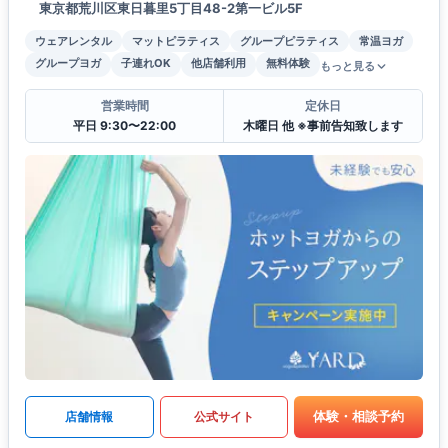
東京都荒川区東日暮里5丁目48-2第一ビル5F
ウェアレンタル
マットピラティス
グループピラティス
常温ヨガ
グループヨガ
子連れOK
他店舗利用
無料体験
もっと見る
営業時間
定休日
平日 9:30〜22:00
木曜日 他 ※事前告知致します
体験・相談予約
店舗情報
公式サイト