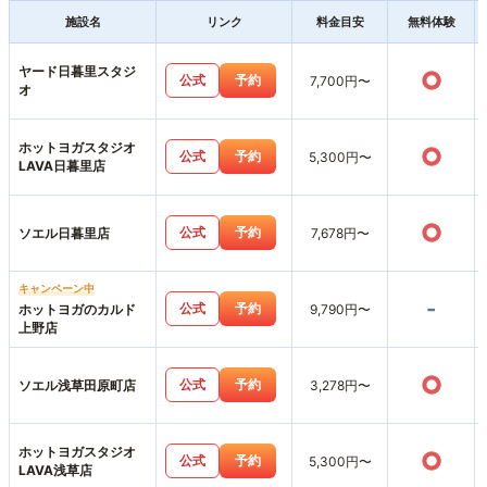
施設名
リンク
料金目安
無料体験
ヤード日暮里スタジ
○
公式
予約
7,700円〜
オ
ホットヨガスタジオ
○
公式
予約
5,300円〜
LAVA日暮里店
○
公式
予約
ソエル日暮里店
7,678円〜
キャンペーン中
-
公式
予約
ホットヨガのカルド
9,790円〜
上野店
○
公式
予約
ソエル浅草田原町店
3,278円〜
ホットヨガスタジオ
○
公式
予約
5,300円〜
LAVA浅草店