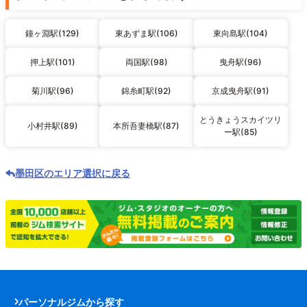
鐘ヶ淵駅(129)
東あずま駅(106)
東向島駅(104)
押上駅(101)
両国駅(98)
曳舟駅(96)
菊川駅(96)
錦糸町駅(92)
京成曳舟駅(91)
とうきょうスカイツリ
小村井駅(89)
本所吾妻橋駅(87)
ー駅(85)
墨田区のエリア選択に戻る
パーソナルジムから探す