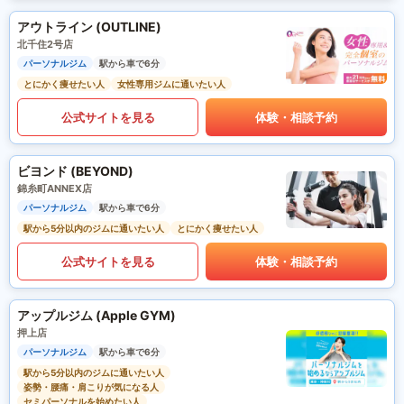
アウトライン (OUTLINE)
北千住2号店
パーソナルジム
駅から車で6分
とにかく痩せたい人
女性専用ジムに通いたい人
公式サイトを見る
体験・相談予約
ビヨンド (BEYOND)
錦糸町ANNEX店
パーソナルジム
駅から車で6分
駅から5分以内のジムに通いたい人
とにかく痩せたい人
公式サイトを見る
体験・相談予約
アップルジム (Apple GYM)
押上店
パーソナルジム
駅から車で6分
駅から5分以内のジムに通いたい人
姿勢・腰痛・肩こりが気になる人
セミパーソナルを始めたい人