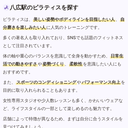
八広駅のピラティスを探す
ピラティスは、
美しい姿勢やボディラインを目指したい人
、
自
分磨きを楽しみたい人
に人気のトレーニングです。
多くの著名人も取り入れており、SNSでも話題のフィットネス
として注目されています。
体の軸や重心のバランスを意識して全身を動かすため、
日常生
活での動きやすさ
や
姿勢づくり
、
柔軟性
を意識したい人にも
おすすめです。
また、
スポーツのコンディショニング
や
パフォーマンス向上
を
目的に取り入れられることもあります。
女性専用スタジオや少人数レッスンも多く、かわいいウェアな
ど、ライフスタイルの一部として楽しめるのも魅力です。
店舗によって特徴が異なるため、まずは自分に合うスタイルを
見つけてみましょう。