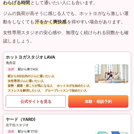
わらげる時間
として通いたい人にも合います。
ジムの負荷が高そうに感じる人でも、ホットヨガなら激しい運
動をしなくても
汗をかく爽快感
を得やすい場合があります。
女性専用スタジオの安心感や、無理なく続けられる回数かも確
認しましょう。
ホットヨガスタジオ LAVA
曳舟店
ヨガ
駅から車で4分
駅から5分以内のジムに通いたい人
女性専用ジムに通いたい人
姿勢・腰痛・肩こりが気になる人
ホットヨガを始めたい人
ストレスを解消したい人
グループレッスンで始めたい人
公式サイトを見る
体験・相談予約
ヤード（YARD)
北千住スタジオ
ヨガ
駅から車で7分