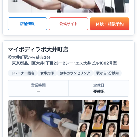
体験・相談予約
店舗情報
公式サイト
マイボディラボ大井町店
大井町駅から徒歩3分
東京都品川区大井1丁目23ー2シー･エス大井ビル1002号室
トレーナー指名
食事指導
無料カウンセリング
駅から5分以内
営業時間
定休日
ー
要確認