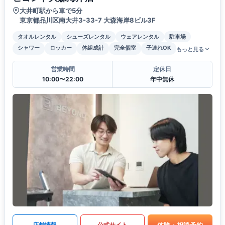
大井町駅から車で5分
東京都品川区南大井3-33-7 大森海岸8ビル3F
タオルレンタル
シューズレンタル
ウェアレンタル
駐車場
シャワー
ロッカー
体組成計
完全個室
子連れOK
もっと見る
営業時間
定休日
10:00〜22:00
年中無休
体験・相談予約
店舗情報
公式サイト