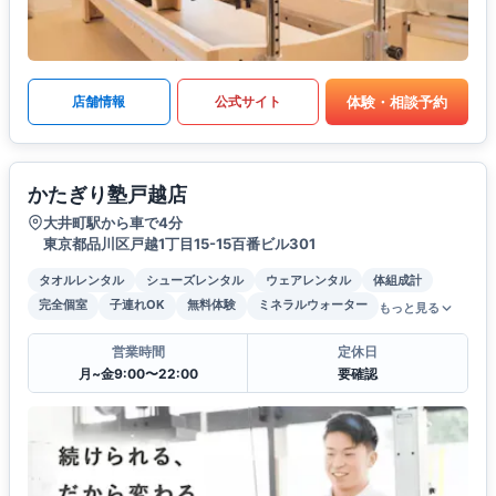
体験・相談予約
店舗情報
公式サイト
かたぎり塾戸越店
大井町駅から車で4分
東京都品川区戸越1丁目15-15百番ビル301
タオルレンタル
シューズレンタル
ウェアレンタル
体組成計
完全個室
子連れOK
無料体験
ミネラルウォーター
もっと見る
営業時間
定休日
月~金9:00〜22:00
要確認