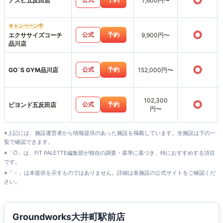
○
アスピ五反田店
7,600円〜
キャンペーン中
○
公式
予約
エクササイズコーチ
9,900円〜
品川店
○
公式
予約
GO`S GYM品川店
152,000円〜
102,300
○
公式
予約
ビヨンド五反田店
円〜
※上記には、施設運営者から情報提供のあった施設を掲載しています。全施設は下の一
覧で確認できます。
※「○」は、FIT PALETTE編集部が独自の調査・基準に基づき、特におすすめする項目
です。
※「－」は未提供を示すものではありません。詳細は各施設の公式サイトをご確認くだ
さい。
Groundworks大井町駅前店