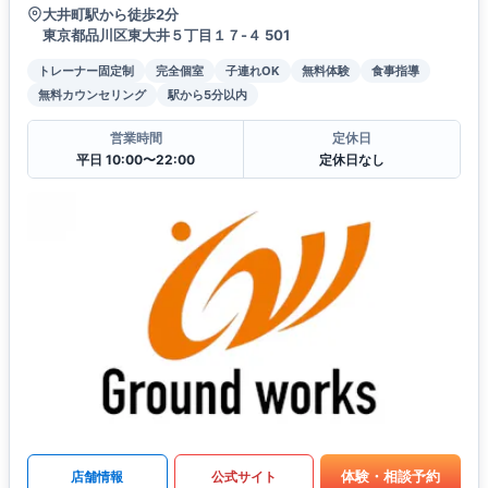
大井町駅から徒歩2分
東京都品川区東大井５丁目１７-４ 501
トレーナー固定制
完全個室
子連れOK
無料体験
食事指導
無料カウンセリング
駅から5分以内
営業時間
定休日
平日 10:00〜22:00
定休日なし
体験・相談予約
店舗情報
公式サイト