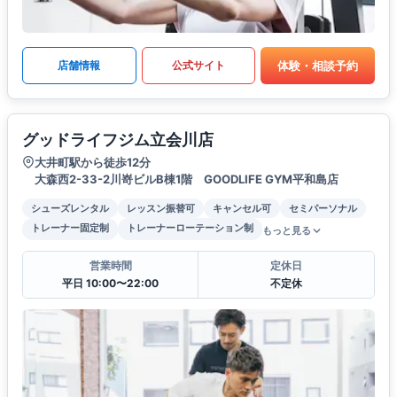
体験・相談予約
店舗情報
公式サイト
グッドライフジム立会川店
大井町駅から徒歩12分
大森西2-33-2川嵜ビルB棟1階 GOODLIFE GYM平和島店
シューズレンタル
レッスン振替可
キャンセル可
セミパーソナル
トレーナー固定制
トレーナーローテーション制
もっと見る
営業時間
定休日
平日 10:00〜22:00
不定休