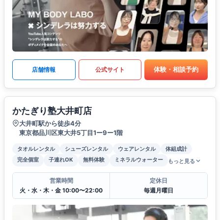
体験・相談予約
店舗情報
公式サイト
かたぎり塾大井町店
大井町駅から徒歩4分
東京都品川区東大井5丁目1ー9ー1階
タオルレンタル
シューズレンタル
ウェアレンタル
体組成計
完全個室
子連れOK
無料体験
ミネラルウォーター
もっと見る
営業時間
定休日
火・水・木・金 10:00〜22:00
毎週月曜日