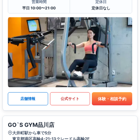
営業時間
定休日
平日 10:00〜21:00
定休日なし
体験・相談予約
店舗情報
公式サイト
GO`S GYM品川店
大井町駅から車で5分
東京都港区高輪4-21-13クレードル高輪2F