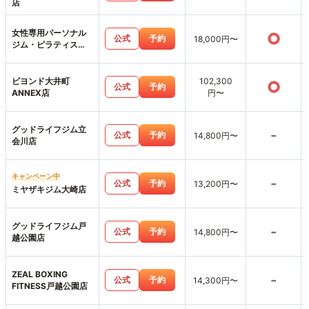
店
女性専用パーソナル
○
公式
予約
18,000円〜
ジム・ピラティス
BODY TERRACE大井
町店
ビヨンド大井町
102,300
○
公式
予約
ANNEX店
円〜
グッドライフジム立
-
公式
予約
14,800円〜
会川店
キャンペーン中
-
公式
予約
13,200円〜
ミヤザキジム大崎店
グッドライフジム戸
-
公式
予約
14,800円〜
越公園店
ZEAL BOXING
-
公式
予約
14,300円〜
FITNESS戸越公園店