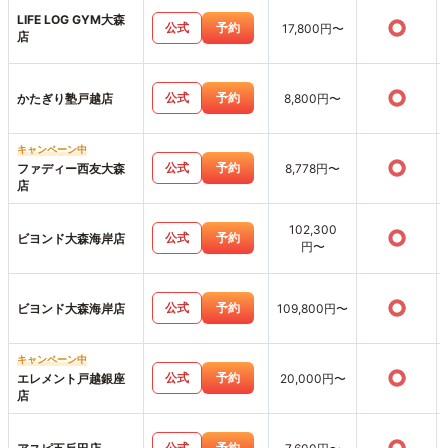
LIFE LOG GYM大森
○
公式
予約
17,800円〜
店
○
公式
予約
かたぎり塾戸越店
8,800円〜
キャンペーン中
○
公式
予約
ファディー西友大森
8,778円〜
店
102,300
○
公式
予約
ビヨンド大森海岸店
円〜
○
公式
予約
ビヨンド大森海岸店
109,800円〜
キャンペーン中
○
公式
予約
エレメント戸越銀座
20,000円〜
店
公式
予約