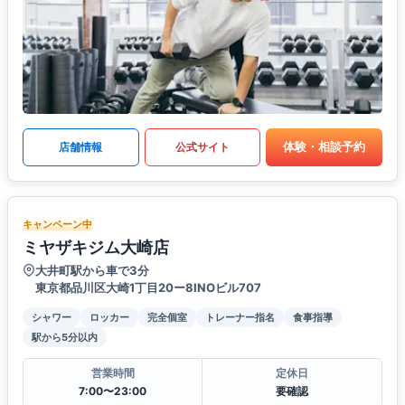
体験・相談予約
店舗情報
公式サイト
キャンペーン中
ミヤザキジム大崎店
大井町駅から車で3分
東京都品川区大崎1丁目20ー8INOビル707
シャワー
ロッカー
完全個室
トレーナー指名
食事指導
駅から5分以内
営業時間
定休日
7:00〜23:00
要確認