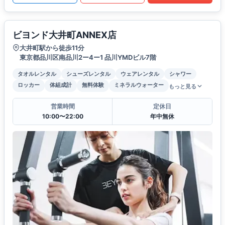
ビヨンド大井町ANNEX店
大井町駅から徒歩11分
東京都品川区南品川2ー4ー1 品川YMDビル7階
タオルレンタル
シューズレンタル
ウェアレンタル
シャワー
ロッカー
体組成計
無料体験
ミネラルウォーター
もっと見る
営業時間
定休日
10:00〜22:00
年中無休