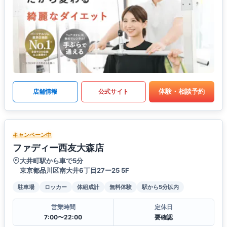
体験・相談予約
店舗情報
公式サイト
キャンペーン中
ファディー西友大森店
大井町駅から車で5分
東京都品川区南大井6丁目27ー25 5F
駐車場
ロッカー
体組成計
無料体験
駅から5分以内
営業時間
定休日
7:00〜22:00
要確認