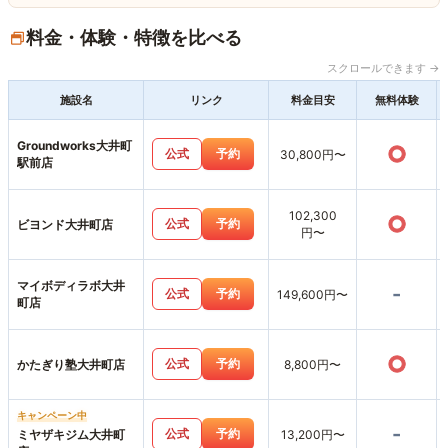
料金・体験・特徴を比べる
スクロールできます →
施設名
リンク
料金目安
無料体験
Groundworks大井町
○
公式
予約
30,800円〜
駅前店
102,300
○
公式
予約
ビヨンド大井町店
円〜
マイボディラボ大井
-
公式
予約
149,600円〜
町店
○
公式
予約
かたぎり塾大井町店
8,800円〜
キャンペーン中
-
公式
予約
ミヤザキジム大井町
13,200円〜