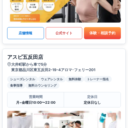
体験・相談予約
店舗情報
公式サイト
アスピ五反田店
大井町駅から車で5分
東京都品川区東五反田2-19-4アロマ･フェリー201
シューズレンタル
ウェアレンタル
無料体験
トレーナー指名
食事指導
無料カウンセリング
営業時間
定休日
月~金曜日10:00〜22:00
定休日なし