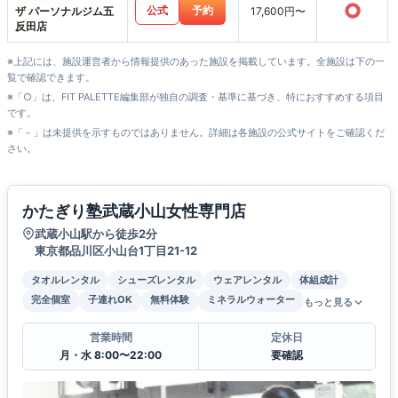
○
公式
予約
ザ パーソナルジム五
17,600円〜
反田店
※上記には、施設運営者から情報提供のあった施設を掲載しています。全施設は下の一
覧で確認できます。
※「○」は、FIT PALETTE編集部が独自の調査・基準に基づき、特におすすめする項目
です。
※「－」は未提供を示すものではありません。詳細は各施設の公式サイトをご確認くだ
さい。
かたぎり塾武蔵小山女性専門店
武蔵小山駅から徒歩2分
東京都品川区小山台1丁目21-12
タオルレンタル
シューズレンタル
ウェアレンタル
体組成計
完全個室
子連れOK
無料体験
ミネラルウォーター
もっと見る
営業時間
定休日
月・水 8:00〜22:00
要確認