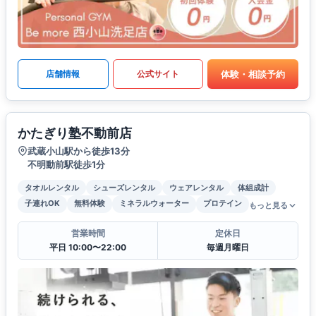
体験・相談予約
店舗情報
公式サイト
かたぎり塾不動前店
武蔵小山駅から徒歩13分
不明動前駅徒歩1分
タオルレンタル
シューズレンタル
ウェアレンタル
体組成計
子連れOK
無料体験
ミネラルウォーター
プロテイン
もっと見る
営業時間
定休日
平日 10:00〜22:00
毎週月曜日