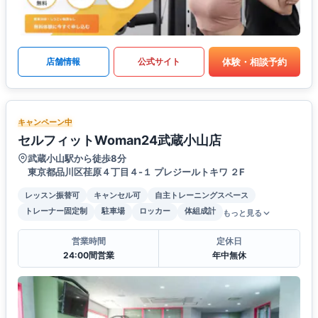
体験・相談予約
店舗情報
公式サイト
キャンペーン中
セルフィットWoman24武蔵小山店
武蔵小山駅から徒歩8分
東京都品川区荏原４丁目４-１ プレジールトキワ ２F
レッスン振替可
キャンセル可
自主トレーニングスペース
トレーナー固定制
駐車場
ロッカー
体組成計
もっと見る
営業時間
定休日
24:00間営業
年中無休