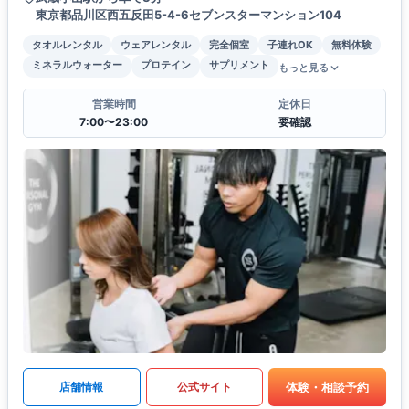
東京都品川区西五反田5-4-6セブンスターマンション104
タオルレンタル
ウェアレンタル
完全個室
子連れOK
無料体験
ミネラルウォーター
プロテイン
サプリメント
もっと見る
営業時間
定休日
7:00〜23:00
要確認
体験・相談予約
店舗情報
公式サイト