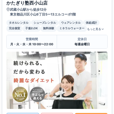
かたぎり塾西小山店
武蔵小山駅から徒歩12分
東京都品川区小山6丁目5ー13エルコーポ1階
タオルレンタル
シューズレンタル
ウェアレンタル
体組成計
完全個室
子連れOK
無料体験
ミネラルウォーター
もっと見る
営業時間
定休日
月・火・水・木 10:00〜22:00
毎週金曜日