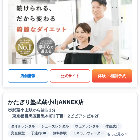
体験・相談予約
店舗情報
公式サイト
かたぎり塾武蔵小山ANNEX店
武蔵小山駅から徒歩3分
東京都目黒区目黒本町3丁目1-2ビビアンビル2F
タオルレンタル
シューズレンタル
ウェアレンタル
体組成計
完全個室
子連れOK
無料体験
ミネラルウォーター
もっと見る