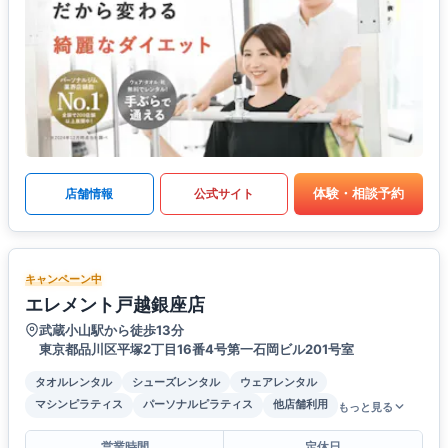
体験・相談予約
店舗情報
公式サイト
キャンペーン中
エレメント戸越銀座店
武蔵小山駅から徒歩13分
東京都品川区平塚2丁目16番4号第一石岡ビル201号室
タオルレンタル
シューズレンタル
ウェアレンタル
マシンピラティス
パーソナルピラティス
他店舗利用
もっと見る
営業時間
定休日