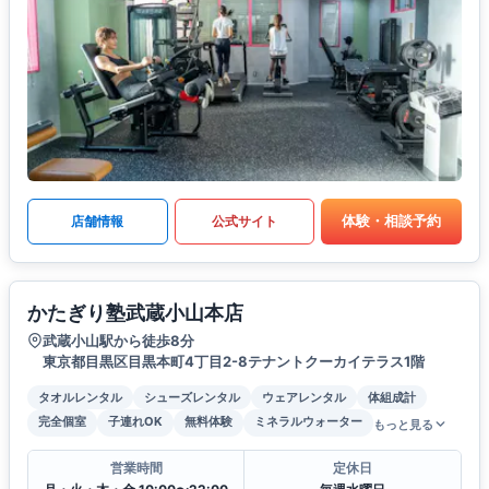
体験・相談予約
店舗情報
公式サイト
かたぎり塾武蔵小山本店
武蔵小山駅から徒歩8分
東京都目黒区目黒本町4丁目2-8テナントクーカイテラス1階
タオルレンタル
シューズレンタル
ウェアレンタル
体組成計
完全個室
子連れOK
無料体験
ミネラルウォーター
もっと見る
営業時間
定休日