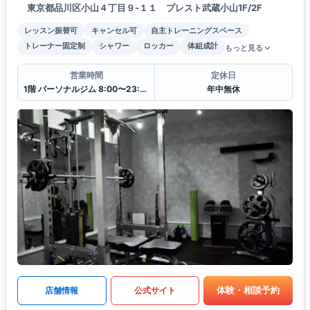
東京都品川区小山４丁目９-１１ プレスト武蔵小山1F/2F
レッスン振替可
キャンセル可
自主トレーニングスペース
トレーナー固定制
シャワー
ロッカー
体組成計
もっと見る
営業時間
定休日
1階 パーソナルジム 8:00〜23:00
年中無休
体験・相談予約
店舗情報
公式サイト