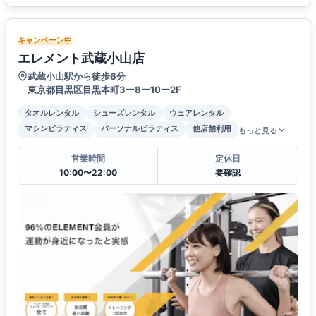
キャンペーン中
エレメント武蔵小山店
武蔵小山駅から徒歩6分
東京都目黒区目黒本町3ー8ー10ー2F
タオルレンタル
シューズレンタル
ウェアレンタル
マシンピラティス
パーソナルピラティス
他店舗利用
もっと見る
営業時間
定休日
10:00〜22:00
要確認