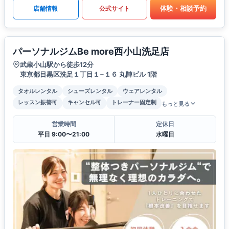
体験・相談予約
店舗情報
公式サイト
パーソナルジムBe more西小山洗足店
武蔵小山駅から徒歩12分
東京都目黒区洗足１丁目１−１６ 丸陣ビル 1階
タオルレンタル
シューズレンタル
ウェアレンタル
レッスン振替可
キャンセル可
トレーナー固定制
もっと見る
営業時間
定休日
平日 9:00〜21:00
水曜日