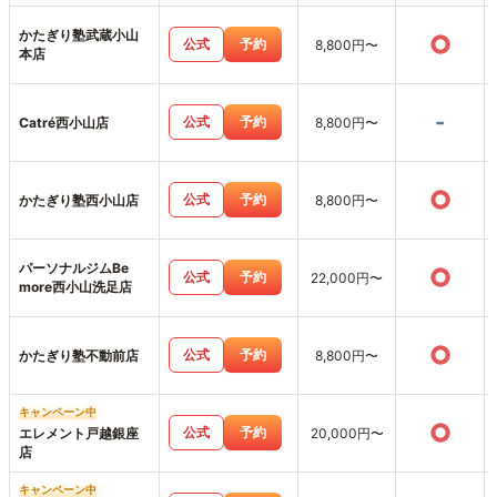
店
かたぎり塾武蔵小山
○
公式
予約
8,800円〜
本店
-
公式
予約
Catré西小山店
8,800円〜
○
公式
予約
かたぎり塾西小山店
8,800円〜
パーソナルジムBe
○
公式
予約
22,000円〜
more西小山洗足店
○
公式
予約
かたぎり塾不動前店
8,800円〜
キャンペーン中
○
公式
予約
エレメント戸越銀座
20,000円〜
店
キャンペーン中