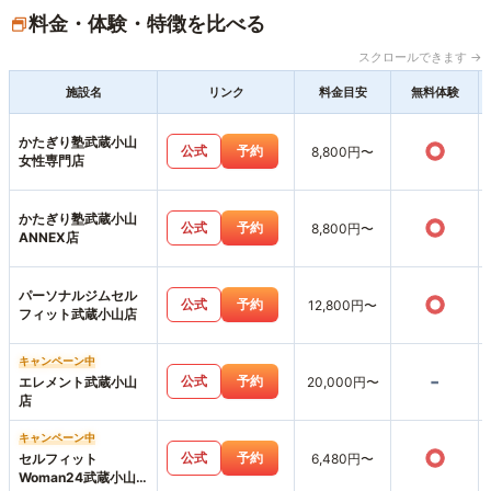
料金・体験・特徴を比べる
スクロールできます →
施設名
リンク
料金目安
無料体験
かたぎり塾武蔵小山
○
公式
予約
8,800円〜
女性専門店
かたぎり塾武蔵小山
○
公式
予約
8,800円〜
ANNEX店
パーソナルジムセル
○
公式
予約
12,800円〜
フィット武蔵小山店
キャンペーン中
-
公式
予約
エレメント武蔵小山
20,000円〜
店
キャンペーン中
○
公式
予約
セルフィット
6,480円〜
Woman24武蔵小山