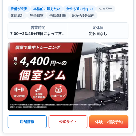
設備が充実
本格的に鍛えたい
女性も通いやすい
シャワー
体組成計
完全個室
他店舗利用
駅から5分以内
営業時間
定休日
7:00〜23:45※曜日によって営業時間が異なる場合がございます.
定休日なし
体験・相談予約
店舗情報
公式サイト