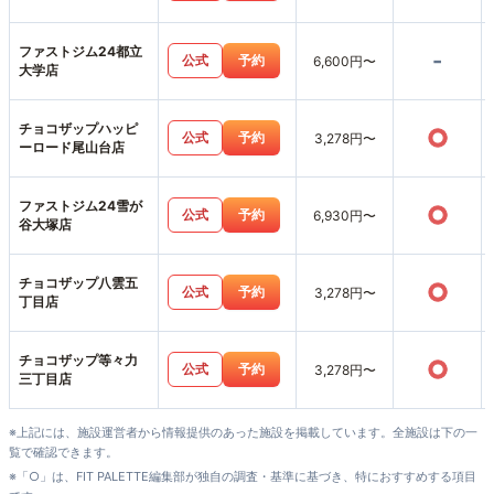
ファストジム24都立
-
公式
予約
6,600円〜
大学店
チョコザップハッピ
○
公式
予約
3,278円〜
ーロード尾山台店
ファストジム24雪が
○
公式
予約
6,930円〜
谷大塚店
チョコザップ八雲五
○
公式
予約
3,278円〜
丁目店
チョコザップ等々力
○
公式
予約
3,278円〜
三丁目店
※上記には、施設運営者から情報提供のあった施設を掲載しています。全施設は下の一
覧で確認できます。
※「○」は、FIT PALETTE編集部が独自の調査・基準に基づき、特におすすめする項目