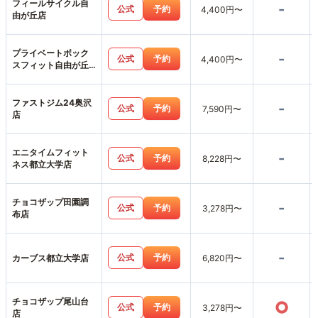
フィールサイクル自
-
公式
予約
4,400円〜
由が丘店
プライベートボック
-
公式
予約
4,400円〜
スフィット自由が丘
店
ファストジム24奥沢
-
公式
予約
7,590円〜
店
エニタイムフィット
-
公式
予約
8,228円〜
ネス都立大学店
チョコザップ田園調
-
公式
予約
3,278円〜
布店
-
公式
予約
カーブス都立大学店
6,820円〜
チョコザップ尾山台
○
公式
予約
3,278円〜
店