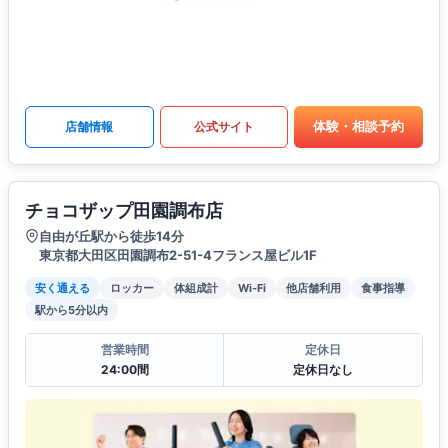
体験・相談予約
店舗情報
公式サイト
チョコザップ田園調布店
自由が丘駅から徒歩14分
東京都大田区田園調布2-51-4フランス屋ビル1F
安く通える
ロッカー
体組成計
Wi-Fi
他店舗利用
食事指導
駅から5分以内
営業時間
定休日
24:00間
定休日なし