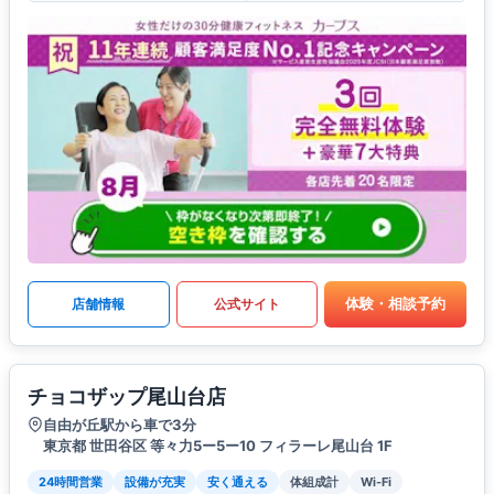
体験・相談予約
店舗情報
公式サイト
チョコザップ尾山台店
自由が丘駅から車で3分
東京都 世田谷区 等々力5ー5ー10 フィラーレ尾山台 1F
24時間営業
設備が充実
安く通える
体組成計
Wi-Fi