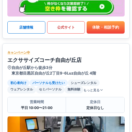
体験・相談予約
店舗情報
公式サイト
キャンペーン中
エクササイズコーチ自由が丘店
自由が丘駅から徒歩3分
東京都目黒区自由が丘2丁目9-6Luz自由が丘 4階
初心者向け
パーソナルも受けたい
シューズレンタル
ウェアレンタル
セミパーソナル
無料体験
もっと見る
営業時間
定休日
平日 10:00〜21:00
定休日なし