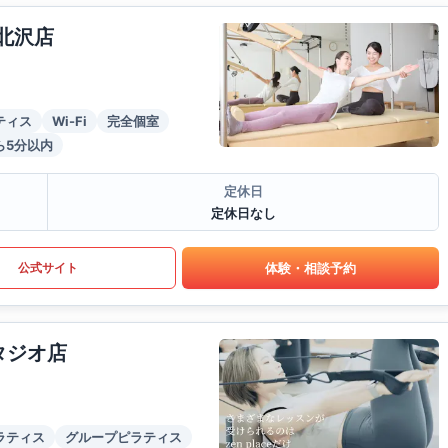
北沢店
ティス
Wi-Fi
完全個室
ら5分以内
定休日
定休日なし
体験・相談予約
公式サイト
タジオ店
ラティス
グループピラティス