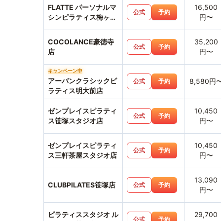
FLATTE パーソナルマ
16,500
公式
予約
シンピラティス梅ヶ丘
円〜
店
COCOLANCE豪徳寺
35,200
公式
予約
店
円〜
キャンペーン中
アーバンクラシックピ
8,580円
公式
予約
ラティス明大前店
ゼンプレイスピラティ
10,450
公式
予約
ス笹塚スタジオ店
円〜
ゼンプレイスピラティ
10,450
公式
予約
ス三軒茶屋スタジオ店
円〜
13,090
CLUBPILATES笹塚店
公式
予約
円〜
ピラティススタジオ ル
29,700
公式
予約