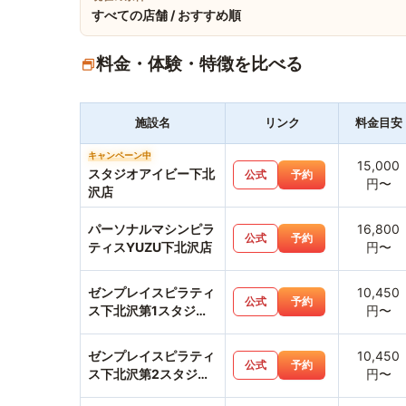
すべての店舗 / おすすめ順
料金・体験・特徴を比べる
施設名
リンク
料金目安
キャンペーン中
15,000
スタジオアイビー下北
公式
予約
円〜
沢店
パーソナルマシンピラ
16,800
公式
予約
ティスYUZU下北沢店
円〜
ゼンプレイスピラティ
10,450
公式
予約
ス下北沢第1スタジオ
円〜
店
ゼンプレイスピラティ
10,450
公式
予約
ス下北沢第2スタジオ
円〜
店