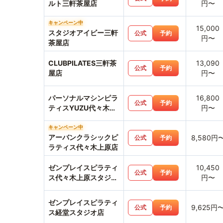
ルト三軒茶屋店
円〜
キャンペーン中
15,000
スタジオアイビー三軒
公式
予約
円〜
茶屋店
CLUBPILATES三軒茶
13,090
公式
予約
屋店
円〜
パーソナルマシンピラ
16,800
公式
予約
ティスYUZU代々木上
円〜
原店
キャンペーン中
アーバンクラシックピ
8,580円
公式
予約
ラティス代々木上原店
ゼンプレイスピラティ
10,450
公式
予約
ス代々木上原スタジオ
円〜
店
ゼンプレイスピラティ
9,625円
公式
予約
ス経堂スタジオ店