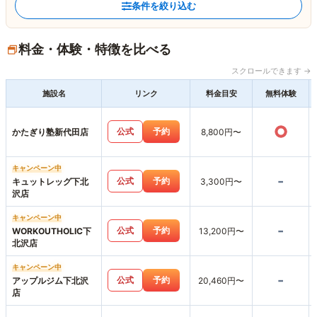
条件を絞り込む
料金・体験・特徴を比べる
スクロールできます →
施設名
リンク
料金目安
無料体験
○
公式
予約
かたぎり塾新代田店
8,800円〜
キャンペーン中
-
公式
予約
キュットレッグ下北
3,300円〜
沢店
キャンペーン中
-
公式
予約
WORKOUTHOLIC下
13,200円〜
北沢店
キャンペーン中
-
公式
予約
アップルジム下北沢
20,460円〜
店