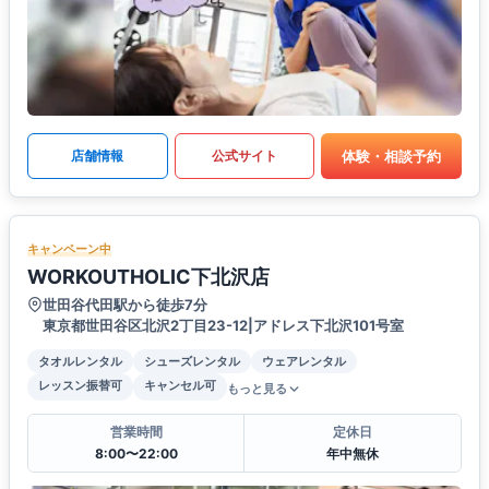
体験・相談予約
店舗情報
公式サイト
キャンペーン中
WORKOUTHOLIC下北沢店
世田谷代田駅から徒歩7分
東京都世田谷区北沢2丁目23-12|アドレス下北沢101号室
タオルレンタル
シューズレンタル
ウェアレンタル
レッスン振替可
キャンセル可
もっと見る
営業時間
定休日
8:00〜22:00
年中無休