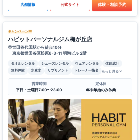
体験・相談予約
店舗情報
公式サイト
キャンペーン中
ハビットパーソナルジム梅が丘店
世田谷代田駅から徒歩10分
東京都世田谷区松原6-3-11 明陶ビル 2階
タオルレンタル
シューズレンタル
ウェアレンタル
体組成計
無料体験
水素水
サプリメント
トレーナー指名
もっと見る
営業時間
定休日
平日・土曜日7:00〜23:00
年末年始のみ休業