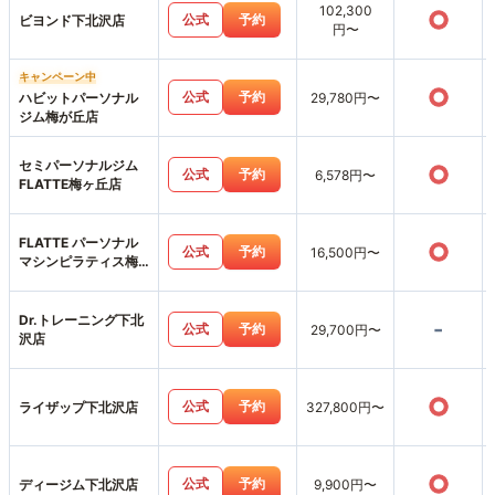
102,300
○
公式
予約
ビヨンド下北沢店
円〜
キャンペーン中
○
公式
予約
ハビットパーソナル
29,780円〜
ジム梅が丘店
セミパーソナルジム
○
公式
予約
6,578円〜
FLATTE梅ヶ丘店
FLATTE パーソナル
○
公式
予約
16,500円〜
マシンピラティス梅
ヶ丘店
Dr.トレーニング下北
-
公式
予約
29,700円〜
沢店
○
公式
予約
ライザップ下北沢店
327,800円〜
○
公式
予約
ディージム下北沢店
9,900円〜