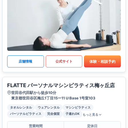
体験・相談予約
店舗情報
公式サイト
FLATTE パーソナルマシンピラティス梅ヶ丘店
世田谷代田駅から徒歩10分
東京都世田谷区梅丘1丁目15ー11 U:Base 1号室103
タオルレンタル
ウェアレンタル
マシンピラティス
パーソナルピラティス
完全個室
子連れOK
もっと見る
営業時間
定休日