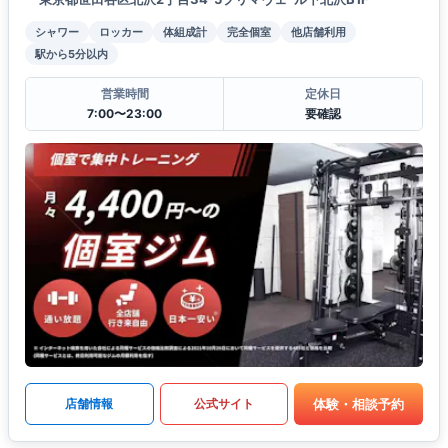
シャワー
ロッカー
体組成計
完全個室
他店舗利用
駅から5分以内
営業時間
定休日
7:00〜23:00
要確認
体験・相談予約
店舗情報
公式サイト