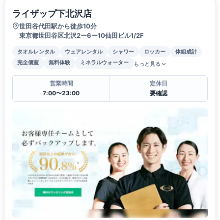
ライザップ下北沢店
世田谷代田駅から徒歩10分
東京都世田谷区北沢2ー6ー10仙田ビル1/2F
タオルレンタル
ウェアレンタル
シャワー
ロッカー
体組成計
完全個室
無料体験
ミネラルウォーター
もっと見る
営業時間
定休日
7:00〜23:00
要確認