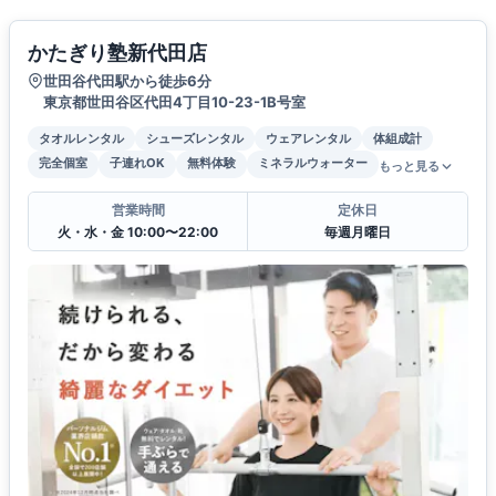
かたぎり塾新代田店
世田谷代田駅から徒歩6分
東京都世田谷区代田4丁目10-23-1B号室
タオルレンタル
シューズレンタル
ウェアレンタル
体組成計
完全個室
子連れOK
無料体験
ミネラルウォーター
もっと見る
営業時間
定休日
火・水・金 10:00〜22:00
毎週月曜日