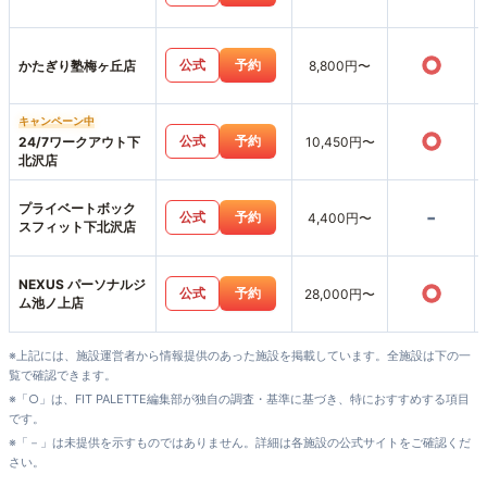
○
公式
予約
かたぎり塾梅ヶ丘店
8,800円〜
キャンペーン中
○
公式
予約
24/7ワークアウト下
10,450円〜
北沢店
プライベートボック
-
公式
予約
4,400円〜
スフィット下北沢店
NEXUS パーソナルジ
○
公式
予約
28,000円〜
ム池ノ上店
※上記には、施設運営者から情報提供のあった施設を掲載しています。全施設は下の一
覧で確認できます。
※「○」は、FIT PALETTE編集部が独自の調査・基準に基づき、特におすすめする項目
です。
※「－」は未提供を示すものではありません。詳細は各施設の公式サイトをご確認くだ
さい。