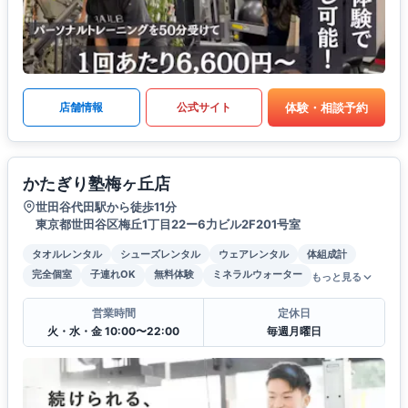
体験・相談予約
店舗情報
公式サイト
かたぎり塾梅ヶ丘店
世田谷代田駅から徒歩11分
東京都世田谷区梅丘1丁目22ー6力ビル2F201号室
タオルレンタル
シューズレンタル
ウェアレンタル
体組成計
完全個室
子連れOK
無料体験
ミネラルウォーター
もっと見る
営業時間
定休日
火・水・金 10:00〜22:00
毎週月曜日