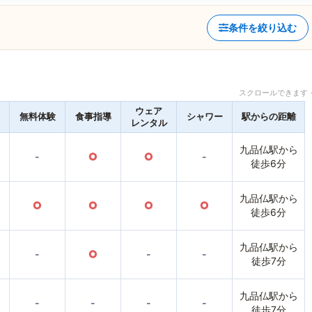
条件を絞り込む
スクロールできます 
ウェア
無料体験
食事指導
シャワー
駅からの距離
レンタル
九品仏駅から
-
○
○
-
徒歩6分
九品仏駅から
○
○
○
○
徒歩6分
九品仏駅から
-
○
-
-
徒歩7分
九品仏駅から
-
-
-
-
徒歩7分