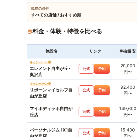
現在の条件
すべての店舗 / おすすめ順
料金・体験・特徴を比べる
施設名
リンク
料金目安
キャンペーン中
20,000
エレメント自由が丘･
公式
予約
円〜
奥沢店
キャンペーン中
92,400
リボーンマイセルフ自
公式
予約
円〜
由が丘店
マイボディラボ自由が
149,600
公式
予約
丘店
円〜
パーソナルジム 1X1自
15,400
公式
予約
由が丘店
円〜