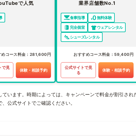
ouTubeで人気
業界店舗数No.1
導
食事指導
無料体験
完全個室
ウェアレンタル
シューズレンタル
すめコース料金
281,600円
おすすめコース料金
59,400円
トで見
公式サイトで見
体験・相談予約
体験・相談予約
る
しています。時期によっては、キャンペーンで料金が割引され
で、公式サイトでご確認ください。