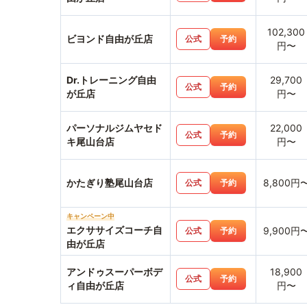
102,300
ビヨンド自由が丘店
公式
予約
円〜
Dr.トレーニング自由
29,700
公式
予約
が丘店
円〜
パーソナルジムヤセド
22,000
公式
予約
キ尾山台店
円〜
かたぎり塾尾山台店
8,800円
公式
予約
キャンペーン中
エクササイズコーチ自
9,900円
公式
予約
由が丘店
アンドゥスーパーボデ
18,900
公式
予約
ィ自由が丘店
円〜