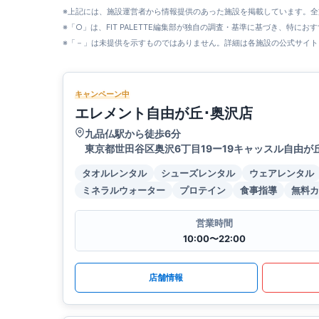
※上記には、施設運営者から情報提供のあった施設を掲載しています。
※「○」は、FIT PALETTE編集部が独自の調査・基準に基づき、特にお
※「－」は未提供を示すものではありません。詳細は各施設の公式サイト
キャンペーン中
エレメント自由が丘･奥沢店
九品仏駅から徒歩6分
東京都世田谷区奥沢6丁目19ー19キャッスル自由が
タオルレンタル
シューズレンタル
ウェアレンタル
ミネラルウォーター
プロテイン
食事指導
無料カ
営業時間
10:00〜22:00
店舗情報