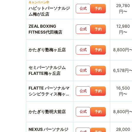
キャンペーン中
29,780
ハビットパーソナルジ
公式
予約
円〜
ム梅が丘店
ZEAL BOXING
12,980
公式
予約
FITNESS代田橋店
円〜
かたぎり塾梅ヶ丘店
8,800円
公式
予約
セミパーソナルジム
6,578円
公式
予約
FLATTE梅ヶ丘店
FLATTE パーソナルマ
16,500
公式
予約
シンピラティス梅ヶ丘
円〜
店
かたぎり塾明大前店
8,800円
公式
予約
NEXUS パーソナルジ
28,000