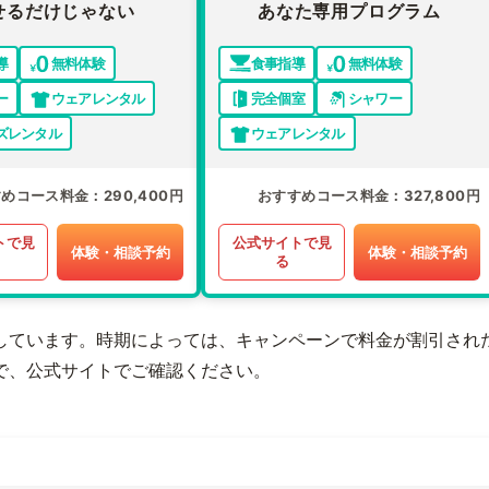
せるだけじゃない
あなた専用プログラム
導
無料体験
食事指導
無料体験
ー
ウェアレンタル
完全個室
シャワー
ズレンタル
ウェアレンタル
すめコース料金
290,400円
おすすめコース料金
327,800円
トで見
公式サイトで見
体験・相談予約
体験・相談予約
る
しています。時期によっては、キャンペーンで料金が割引され
で、公式サイトでご確認ください。