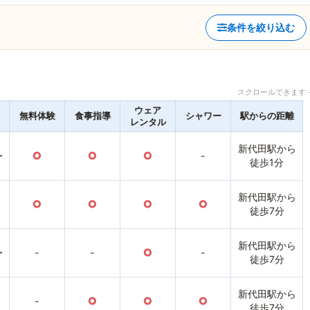
条件を絞り込む
スクロールできます 
ウェア
無料体験
食事指導
シャワー
駅からの距離
レンタル
新代田駅から
〜
○
○
○
-
徒歩1分
新代田駅から
○
○
○
○
徒歩7分
新代田駅から
〜
-
-
○
-
徒歩7分
新代田駅から
-
○
○
○
徒歩7分