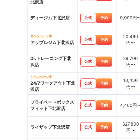
北沢店
ディージム下北沢店
9,900円
公式
予約
20,460
キャンペーン中
公式
予約
アップルジム下北沢店
円〜
Dr.トレーニング下北
29,700
公式
予約
沢店
円〜
キャンペーン中
10,450
24/7ワークアウト下北
公式
予約
円〜
沢店
プライベートボックス
4,400円
公式
予約
フィット下北沢店
327,800
ライザップ下北沢店
公式
予約
円〜