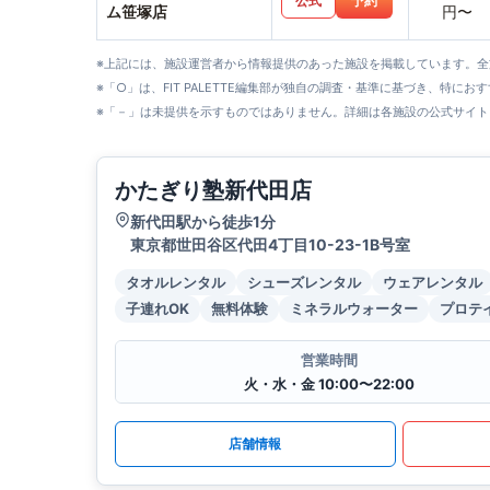
公式
予約
ム笹塚店
円〜
※上記には、施設運営者から情報提供のあった施設を掲載しています。
※「○」は、FIT PALETTE編集部が独自の調査・基準に基づき、特にお
※「－」は未提供を示すものではありません。詳細は各施設の公式サイト
かたぎり塾新代田店
新代田駅から徒歩1分
東京都世田谷区代田4丁目10-23-1B号室
タオルレンタル
シューズレンタル
ウェアレンタル
子連れOK
無料体験
ミネラルウォーター
プロテ
営業時間
火・水・金 10:00〜22:00
店舗情報