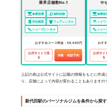
業界店舗数No.1
や
食事指導
無料体験
食事指
完全個室
ウェアレンタル
シャワ
シューズレンタル
シュー
おすすめコース料金
59,400円
おす
公式サイトで見
公式サイ
体験・相談予約
る
る
上記の表は公式サイトに記載の情報をもとに作成
り、店舗によって内容が変わることもありますの
新代田駅のパーソナルジムを条件から探す