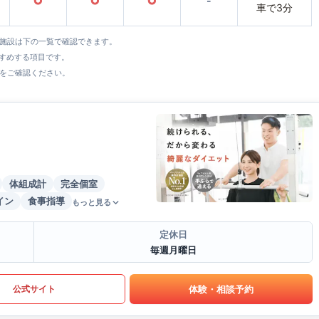
○
○
○
-
車で3分
全施設は下の一覧で確認できます。
すすめする項目です。
をご確認ください。
体組成計
完全個室
イン
食事指導
もっと見る
定休日
毎週月曜日
体験・相談予約
公式サイト