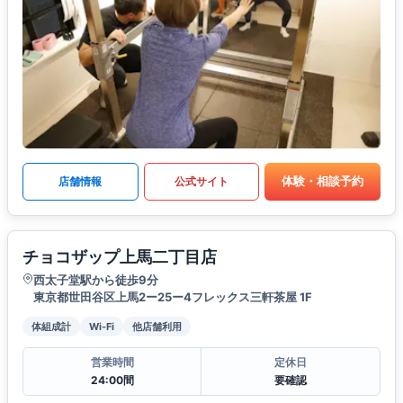
体験・相談予約
店舗情報
公式サイト
チョコザップ上馬二丁目店
西太子堂駅から徒歩9分
東京都世田谷区上馬2ー25ー4フレックス三軒茶屋 1F
体組成計
Wi-Fi
他店舗利用
営業時間
定休日
24:00間
要確認