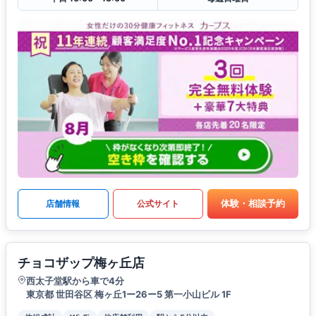
体験・相談予約
店舗情報
公式サイト
チョコザップ梅ヶ丘店
西太子堂駅から車で4分
東京都 世田谷区 梅ヶ丘1ー26ー5 第一小山ビル 1F