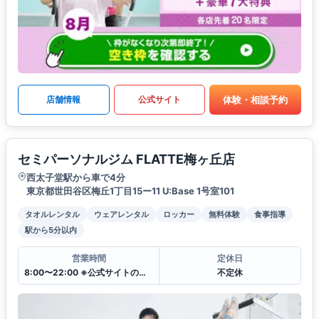
体験・相談予約
店舗情報
公式サイト
セミパーソナルジム FLATTE梅ヶ丘店
西太子堂駅から車で4分
東京都世田谷区梅丘1丁目15ー11 U:Base 1号室101
タオルレンタル
ウェアレンタル
ロッカー
無料体験
食事指導
駅から5分以内
営業時間
定休日
8:00〜22:00 ※公式サイトのレッスンスケジュール表をご参照下さい
不定休