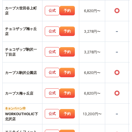
カーブス世田谷上町
○
公式
予約
6,820円〜
店
チョコザップ梅ヶ丘
-
公式
予約
3,278円〜
店
チョコザップ駒沢一
-
公式
予約
3,278円〜
丁目店
○
公式
予約
カーブス駒沢公園店
6,820円〜
○
公式
予約
カーブス梅ヶ丘店
6,820円〜
キャンペーン中
-
公式
予約
WORKOUTHOLIC下
13,200円〜
北沢店
エニタイムフィット