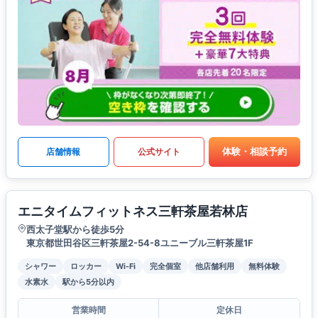
体験・相談予約
店舗情報
公式サイト
エニタイムフィットネス三軒茶屋若林店
西太子堂駅から徒歩5分
東京都世田谷区三軒茶屋2-54-8ユニーブル三軒茶屋1F
シャワー
ロッカー
Wi-Fi
完全個室
他店舗利用
無料体験
水素水
駅から5分以内
営業時間
定休日