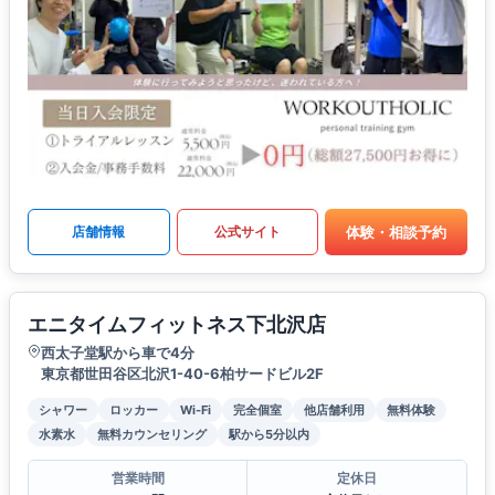
体験・相談予約
店舗情報
公式サイト
エニタイムフィットネス下北沢店
西太子堂駅から車で4分
東京都世田谷区北沢1-40-6柏サードビル2F
シャワー
ロッカー
Wi-Fi
完全個室
他店舗利用
無料体験
水素水
無料カウンセリング
駅から5分以内
営業時間
定休日