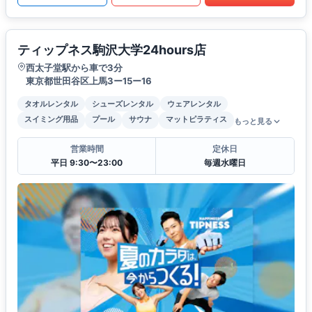
ティップネス駒沢大学24hours店
西太子堂駅から車で3分
東京都世田谷区上馬3ー15ー16
タオルレンタル
シューズレンタル
ウェアレンタル
スイミング用品
プール
サウナ
マットピラティス
もっと見る
営業時間
定休日
平日 9:30〜23:00
毎週水曜日