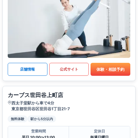
体験・相談予約
店舗情報
公式サイト
カーブス世田谷上町店
西太子堂駅から車で4分
東京都世田谷区世田谷1丁目21-7
無料体験
駅から5分以内
営業時間
定休日
平日 10:00〜13:00
毎週日曜日