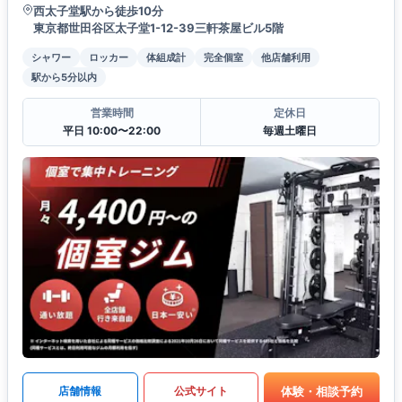
西太子堂駅から徒歩10分
東京都世田谷区太子堂1-12-39三軒茶屋ビル5階
シャワー
ロッカー
体組成計
完全個室
他店舗利用
駅から5分以内
営業時間
定休日
平日 10:00〜22:00
毎週土曜日
体験・相談予約
店舗情報
公式サイト