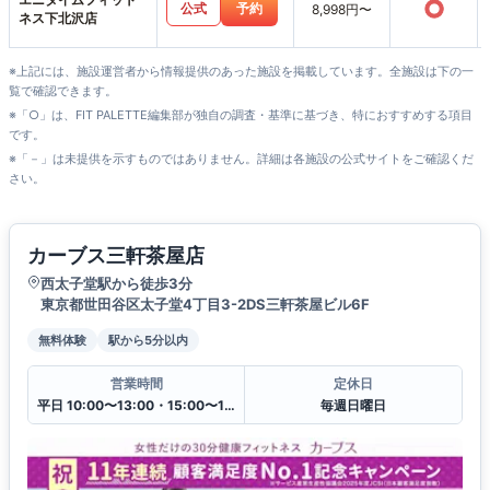
○
公式
予約
8,998円〜
ネス下北沢店
※上記には、施設運営者から情報提供のあった施設を掲載しています。全施設は下の一
覧で確認できます。
※「○」は、FIT PALETTE編集部が独自の調査・基準に基づき、特におすすめする項目
です。
※「－」は未提供を示すものではありません。詳細は各施設の公式サイトをご確認くだ
さい。
カーブス三軒茶屋店
西太子堂駅から徒歩3分
東京都世田谷区太子堂4丁目3-2DS三軒茶屋ビル6F
無料体験
駅から5分以内
営業時間
定休日
平日 10:00〜13:00・15:00〜19:00
毎週日曜日