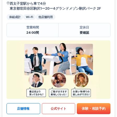
西太子堂駅から車で4分
東京都世田谷区駒沢1ー20ー4グランドメゾン駒沢パーク 2F
体組成計
Wi-Fi
他店舗利用
営業時間
定休日
24:00間
要確認
体験・相談予約
店舗情報
公式サイト