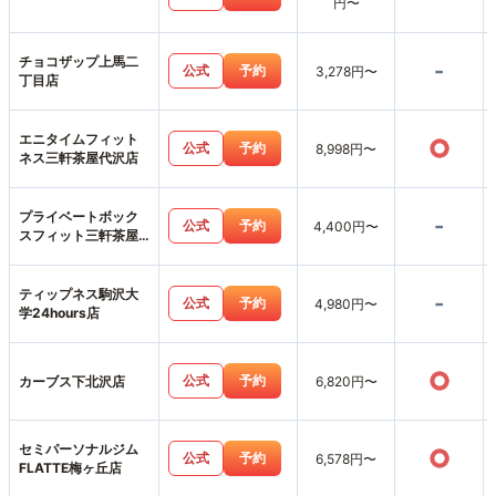
円〜
チョコザップ上馬二
-
公式
予約
3,278円〜
丁目店
エニタイムフィット
○
公式
予約
8,998円〜
ネス三軒茶屋代沢店
プライベートボック
-
公式
予約
4,400円〜
スフィット三軒茶屋
店
ティップネス駒沢大
-
公式
予約
4,980円〜
学24hours店
○
公式
予約
カーブス下北沢店
6,820円〜
セミパーソナルジム
○
公式
予約
6,578円〜
FLATTE梅ヶ丘店