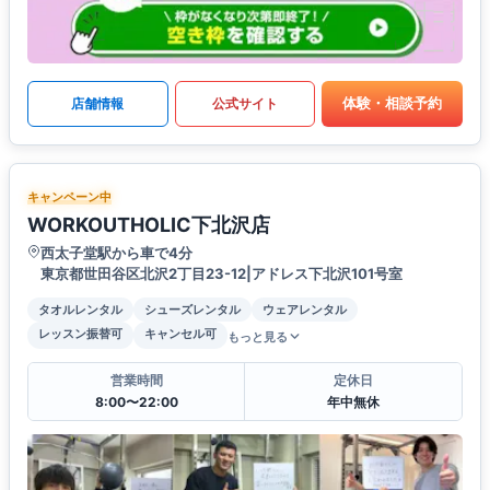
体験・相談予約
店舗情報
公式サイト
キャンペーン中
WORKOUTHOLIC下北沢店
西太子堂駅から車で4分
東京都世田谷区北沢2丁目23-12|アドレス下北沢101号室
タオルレンタル
シューズレンタル
ウェアレンタル
レッスン振替可
キャンセル可
もっと見る
営業時間
定休日
8:00〜22:00
年中無休