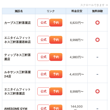
スクロールできます →
施設名
リンク
料金目安
無料体験
○
公式
予約
カーブス三軒茶屋店
6,820円〜
エニタイムフィット
○
公式
予約
8,998円〜
ネス三軒茶屋若林店
ティップネス三軒茶
-
公式
予約
4,980円〜
屋店
ルネサンス三軒茶屋
-
公式
予約
4,400円〜
24店
エニタイムフィット
○
公式
予約
8,998円〜
ネス三軒茶屋店
144,000
-
公式
予約
AWESOME GYM