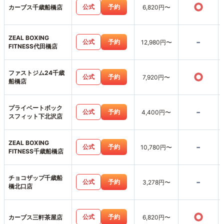
○
公式
予約
カーブス千歳船橋店
6,820円〜
ZEAL BOXING
-
公式
予約
12,980円〜
FITNESS代田橋店
ファストジム24千歳
○
公式
予約
7,920円〜
船橋店
プライベートボック
-
公式
予約
4,400円〜
スフィット下北沢店
ZEAL BOXING
-
公式
予約
10,780円〜
FITNESS千歳船橋店
チョコザップ千歳船
-
公式
予約
3,278円〜
橋北口店
○
公式
予約
カーブス三軒茶屋店
6,820円〜