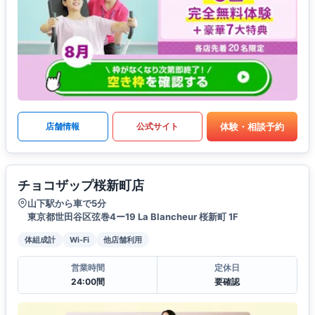
体験・相談予約
店舗情報
公式サイト
チョコザップ桜新町店
山下駅から車で5分
東京都世田谷区弦巻4ー19 La Blancheur 桜新町 1F
体組成計
Wi-Fi
他店舗利用
営業時間
定休日
24:00間
要確認