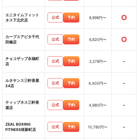
エニタイムフィット
○
公式
予約
8,998円〜
ネス下北沢店
カーブスアピタ千代
○
公式
予約
6,820円〜
田橋店
チョコザップ永福町
-
公式
予約
3,278円〜
店
ルネサンス三軒茶屋
-
公式
予約
4,400円〜
24店
ティップネス三軒茶
-
公式
予約
4,980円〜
屋店
ZEAL BOXING
-
公式
予約
10,780円〜
FITNESS桜新町店