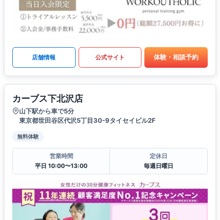
体験・相談予約
店舗情報
公式サイト
カーブス下北沢店
山下駅から車で5分
東京都世田谷区代沢5丁目30-9タイセイビル2F
無料体験
営業時間
定休日
平日 10:00〜13:00
毎週日曜日