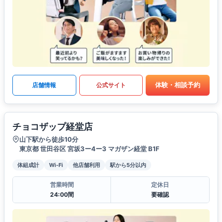
体験・相談予約
店舗情報
公式サイト
チョコザップ経堂店
山下駅から徒歩10分
東京都 世田谷区 宮坂3ー4ー3 マガザン経堂 B1F
体組成計
Wi-Fi
他店舗利用
駅から5分以内
営業時間
定休日
24:00間
要確認