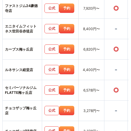
ファストジム24豪徳
○
公式
予約
7,920円〜
寺店
エニタイムフィット
-
公式
予約
8,400円〜
ネス世田谷赤堤店
○
公式
予約
カーブス梅ヶ丘店
6,820円〜
-
公式
予約
ルネサンス経堂店
4,400円〜
セミパーソナルジム
○
公式
予約
6,578円〜
FLATTE梅ヶ丘店
チョコザップ梅ヶ丘
-
公式
予約
3,278円〜
店
公式
予約