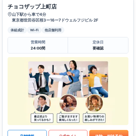
チョコザップ上町店
山下駅から車で4分
東京都世田谷区桜3ー16ー7ドウェルフジビル 2F
体組成計
Wi-Fi
他店舗利用
営業時間
定休日
24:00間
要確認