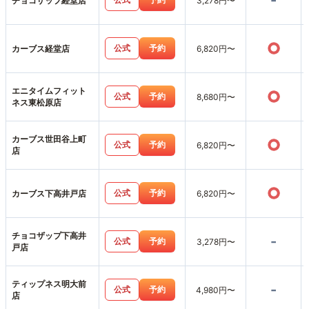
-
チョコザップ経堂店
3,278円〜
○
公式
予約
カーブス経堂店
6,820円〜
エニタイムフィット
○
公式
予約
8,680円〜
ネス東松原店
カーブス世田谷上町
○
公式
予約
6,820円〜
店
○
公式
予約
カーブス下高井戸店
6,820円〜
チョコザップ下高井
-
公式
予約
3,278円〜
戸店
ティップネス明大前
-
公式
予約
4,980円〜
店