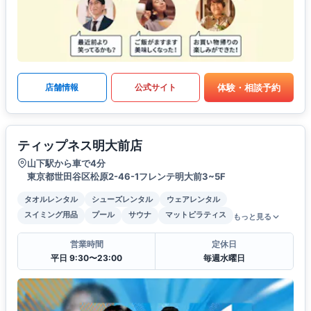
体験・相談予約
店舗情報
公式サイト
ティップネス明大前店
山下駅から車で4分
東京都世田谷区松原2-46-1フレンテ明大前3~5F
タオルレンタル
シューズレンタル
ウェアレンタル
スイミング用品
プール
サウナ
マットピラティス
もっと見る
営業時間
定休日
平日 9:30〜23:00
毎週水曜日