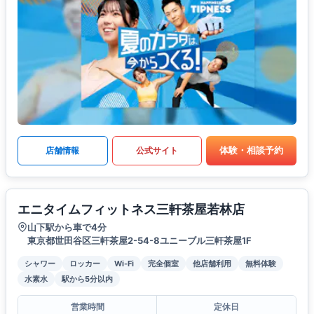
体験・相談予約
店舗情報
公式サイト
エニタイムフィットネス三軒茶屋若林店
山下駅から車で4分
東京都世田谷区三軒茶屋2-54-8ユニーブル三軒茶屋1F
シャワー
ロッカー
Wi-Fi
完全個室
他店舗利用
無料体験
水素水
駅から5分以内
営業時間
定休日