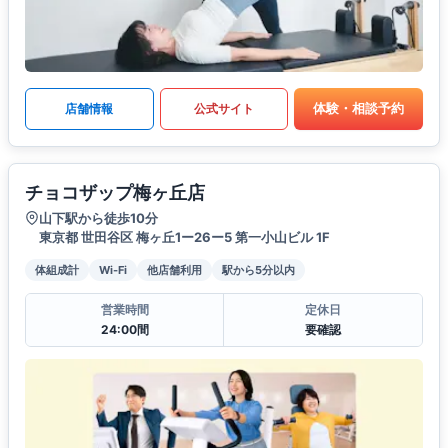
体験・相談予約
店舗情報
公式サイト
チョコザップ梅ヶ丘店
山下駅から徒歩10分
東京都 世田谷区 梅ヶ丘1ー26ー5 第一小山ビル 1F
体組成計
Wi-Fi
他店舗利用
駅から5分以内
営業時間
定休日
24:00間
要確認