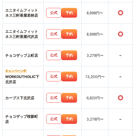
エニタイムフィット
○
公式
予約
8,998円〜
ネス三軒茶屋若林店
エニタイムフィット
○
公式
予約
8,998円〜
ネス三軒茶屋代沢店
-
公式
予約
チョコザップ上町店
3,278円〜
キャンペーン中
-
公式
予約
WORKOUTHOLIC下
13,200円〜
北沢店
○
公式
予約
カーブス下北沢店
6,820円〜
チョコザップ桜新町
-
公式
予約
3,278円〜
店