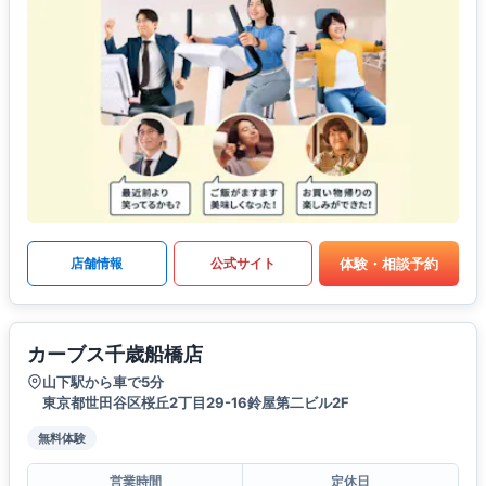
体験・相談予約
店舗情報
公式サイト
カーブス千歳船橋店
山下駅から車で5分
東京都世田谷区桜丘2丁目29-16鈴屋第二ビル2F
無料体験
営業時間
定休日