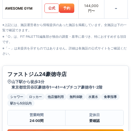
144,000
-
公式
予約
AWESOME GYM
円〜
※上記には、施設運営者から情報提供のあった施設を掲載しています。全施設は下の一
覧で確認できます。
※「○」は、FIT PALETTE編集部が独自の調査・基準に基づき、特におすすめする項目
です。
※「－」は未提供を示すものではありません。詳細は各施設の公式サイトをご確認くだ
さい。
ファストジム24豪徳寺店
山下駅から徒歩3分
東京都世田谷区豪徳寺1ー41ー4プチコア豪徳寺1･2階
シャワー
ロッカー
他店舗利用
無料体験
水素水
食事指導
駅から5分以内
営業時間
定休日
24:00間
要確認