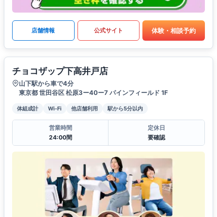
体験・相談予約
店舗情報
公式サイト
チョコザップ下高井戸店
山下駅から車で4分
東京都 世田谷区 松原3ー40ー7 パインフィールド 1F
体組成計
Wi-Fi
他店舗利用
駅から5分以内
営業時間
定休日
24:00間
要確認