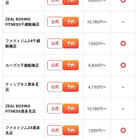
○
6,820円〜
店
ZEAL BOXING
-
公式
予約
10,780円〜
FITNESS千歳船橋店
ファストジム24千歳
○
公式
予約
7,920円〜
船橋店
○
公式
予約
カーブス千歳船橋店
6,820円〜
ティップネス喜多見
-
公式
予約
4,730円〜
店
ZEAL BOXING
-
公式
予約
10,780円〜
FITNESS喜多見店
ファストジム24喜多
○
公式
予約
7,920円〜
見店