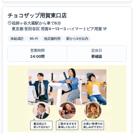
チョコザップ用賀東口店
祖師ヶ谷大蔵駅から車で6分
東京都 世田谷区 用賀4ー13ー3 ハイマートピア用賀 1F
体組成計
Wi-Fi
他店舗利用
駅から5分以内
営業時間
定休日
24:00間
要確認