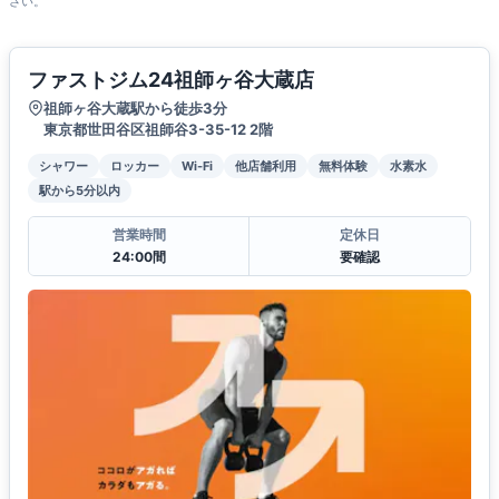
さい。
ファストジム24祖師ヶ谷大蔵店
祖師ヶ谷大蔵駅から徒歩3分
東京都世⽥⾕区祖師⾕3-35-12 2階
シャワー
ロッカー
Wi-Fi
他店舗利用
無料体験
水素水
駅から5分以内
営業時間
定休日
24:00間
要確認