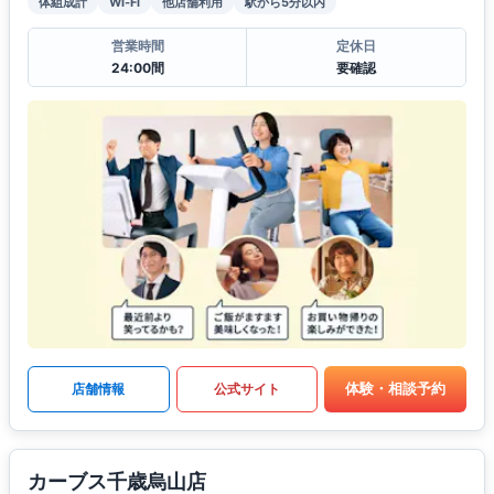
体組成計
Wi-Fi
他店舗利用
駅から5分以内
営業時間
定休日
24:00間
要確認
体験・相談予約
店舗情報
公式サイト
カーブス千歳烏山店