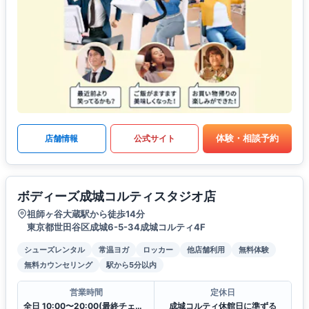
体験・相談予約
店舗情報
公式サイト
ボディーズ成城コルティスタジオ店
祖師ヶ谷大蔵駅から徒歩14分
東京都世田谷区成城6-5-34成城コルティ4F
シューズレンタル
常温ヨガ
ロッカー
他店舗利用
無料体験
無料カウンセリング
駅から5分以内
営業時間
定休日
全日 10:00〜20:00(最終チェックイン19:30)
成城コルティ休館日に準ずる