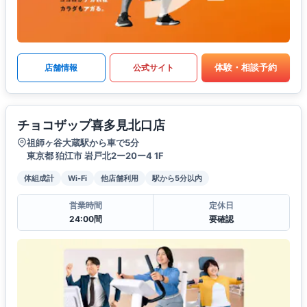
体験・相談予約
店舗情報
公式サイト
チョコザップ喜多見北口店
祖師ヶ谷大蔵駅から車で5分
東京都 狛江市 岩戸北2ー20ー4 1F
体組成計
Wi-Fi
他店舗利用
駅から5分以内
営業時間
定休日
24:00間
要確認