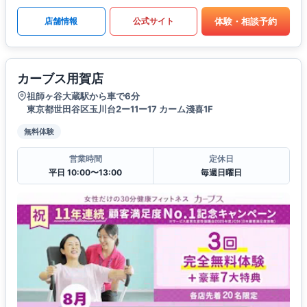
体験・相談予約
店舗情報
公式サイト
カーブス用賀店
祖師ヶ谷大蔵駅から車で6分
東京都世田谷区玉川台2ー11ー17 カーム淺喜1F
無料体験
営業時間
定休日
平日 10:00〜13:00
毎週日曜日