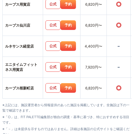
○
公式
予約
カーブス用賀店
6,820円〜
○
公式
予約
カーブス仙川店
6,820円〜
-
公式
予約
ルネサンス経堂店
4,400円〜
エニタイムフィット
-
公式
予約
7,920円〜
ネス用賀店
○
公式
予約
カーブス桜新町店
6,820円〜
※上記には、施設運営者から情報提供のあった施設を掲載しています。全施設は下の一
覧で確認できます。
※「○」は、FIT PALETTE編集部が独自の調査・基準に基づき、特におすすめする項目
です。
※「－」は未提供を示すものではありません。詳細は各施設の公式サイトをご確認くだ