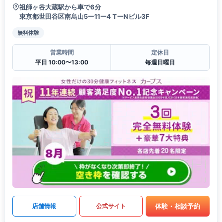
祖師ヶ谷大蔵駅から車で6分
東京都世田谷区南烏山5ー11ー4 TーNビル3F
無料体験
営業時間
定休日
平日 10:00〜13:00
毎週日曜日
体験・相談予約
店舗情報
公式サイト