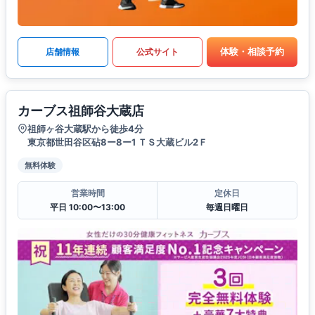
体験・相談予約
店舗情報
公式サイト
カーブス祖師谷大蔵店
祖師ヶ谷大蔵駅から徒歩4分
東京都世田谷区砧8ー8ー1 ＴＳ大蔵ビル2Ｆ
無料体験
営業時間
定休日
平日 10:00〜13:00
毎週日曜日