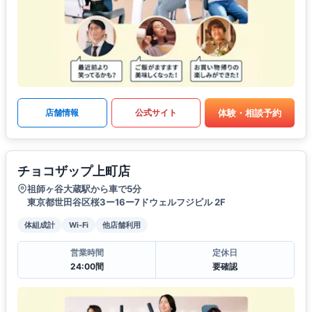
体験・相談予約
店舗情報
公式サイト
チョコザップ上町店
祖師ヶ谷大蔵駅から車で5分
東京都世田谷区桜3ー16ー7ドウェルフジビル 2F
体組成計
Wi-Fi
他店舗利用
営業時間
定休日
24:00間
要確認