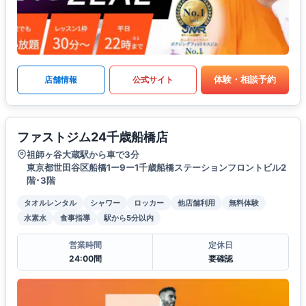
体験・相談予約
店舗情報
公式サイト
ファストジム24千歳船橋店
祖師ヶ谷大蔵駅から車で3分
東京都世田谷区船橋1ー9ー1千歳船橋ステーションフロントビル2
階･3階
タオルレンタル
シャワー
ロッカー
他店舗利用
無料体験
水素水
食事指導
駅から5分以内
営業時間
定休日
24:00間
要確認