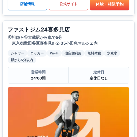
体験・相談予約
店舗情報
公式サイト
ファストジム24喜多見店
祖師ヶ谷大蔵駅から車で5分
東京都世田谷区喜多見9-2-35小田急マルシェ内
シャワー
ロッカー
Wi-Fi
他店舗利用
無料体験
水素水
駅から5分以内
営業時間
定休日
24:00間
定休日なし