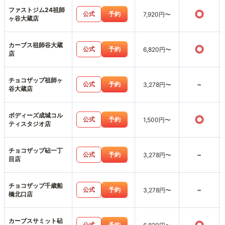
ファストジム24祖師
○
公式
予約
7,920円〜
ヶ谷大蔵店
カーブス祖師谷大蔵
○
公式
予約
6,820円〜
店
チョコザップ祖師ヶ
-
公式
予約
3,278円〜
谷大蔵店
ボディーズ成城コル
○
公式
予約
1,500円〜
ティスタジオ店
チョコザップ砧一丁
-
公式
予約
3,278円〜
目店
チョコザップ千歳船
-
公式
予約
3,278円〜
橋北口店
カーブスサミット砧
公式
予約