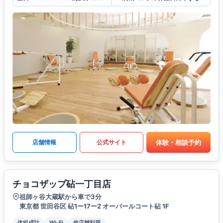
体験・相談予約
店舗情報
公式サイト
チョコザップ砧一丁目店
祖師ヶ谷大蔵駅から車で3分
東京都 世田谷区 砧1ー17ー2 オーバールコート砧 1F
体組成計
Wi-Fi
他店舗利用