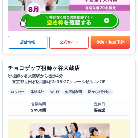
体験・相談予約
店舗情報
公式サイト
チョコザップ祖師ヶ谷大蔵店
祖師ヶ谷大蔵駅から徒歩4分
東京都世田谷区祖師谷3-36-27クレールゼルコバ1F
ロッカー
体組成計
Wi-Fi
他店舗利用
駅から5分以内
営業時間
定休日
24:00間
要確認