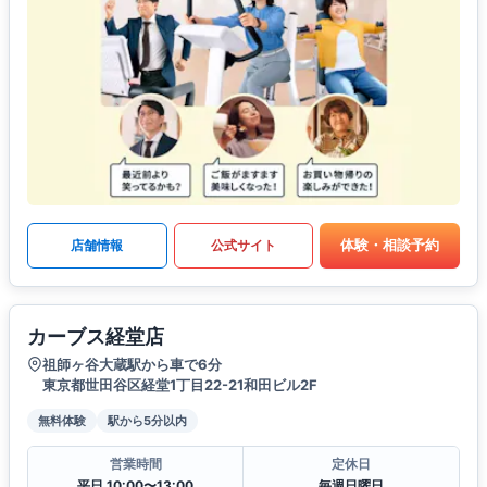
体験・相談予約
店舗情報
公式サイト
カーブス経堂店
祖師ヶ谷大蔵駅から車で6分
東京都世田谷区経堂1丁目22-21和田ビル2F
無料体験
駅から5分以内
営業時間
定休日
平日 10:00〜13:00
毎週日曜日