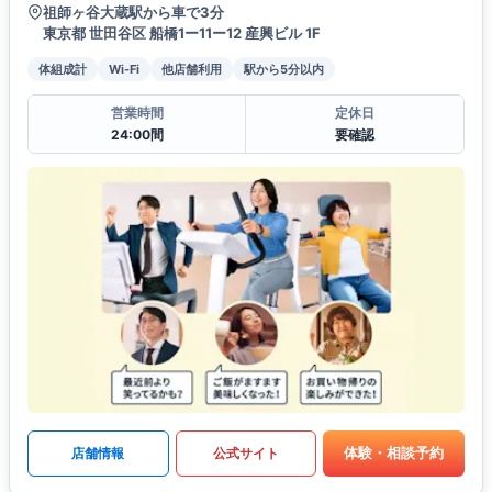
祖師ヶ谷大蔵駅から車で3分
東京都 世田谷区 船橋1ー11ー12 産興ビル 1F
体組成計
Wi-Fi
他店舗利用
駅から5分以内
営業時間
定休日
24:00間
要確認
体験・相談予約
店舗情報
公式サイト