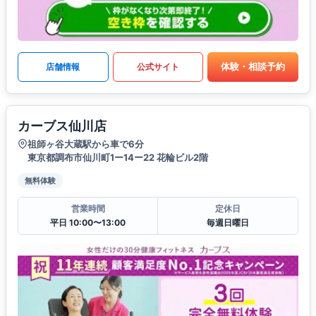
体験・相談予約
店舗情報
公式サイト
カーブス仙川店
祖師ヶ谷大蔵駅から車で6分
東京都調布市仙川町1ー14ー22 花輪ビル2階
無料体験
営業時間
定休日
平日 10:00〜13:00
毎週日曜日