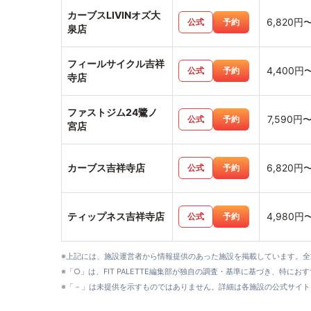
カーブスLIVINオズ大
6,820円
公式
予約
泉店
フィールサイクル吉祥
4,400円
公式
予約
寺店
ファストジム24鷺ノ
7,590円
公式
予約
宮店
カーブス吉祥寺店
6,820円
公式
予約
ティップネス吉祥寺店
4,980円
公式
予約
※上記には、施設運営者から情報提供のあった施設を掲載しています。
※「○」は、FIT PALETTE編集部が独自の調査・基準に基づき、特にお
※「－」は未提供を示すものではありません。詳細は各施設の公式サイト