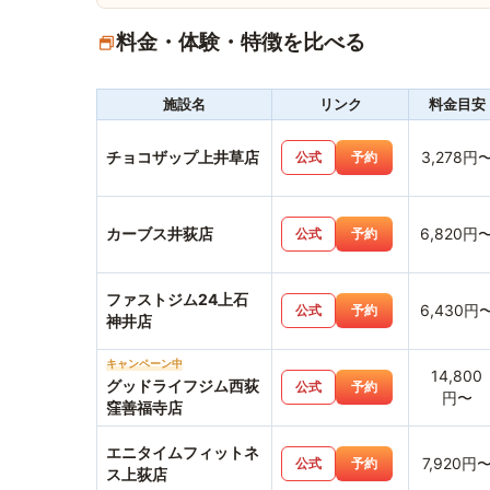
料金・体験・特徴を比べる
施設名
リンク
料金目安
チョコザップ上井草店
3,278円
公式
予約
カーブス井荻店
6,820円
公式
予約
ファストジム24上石
6,430円
公式
予約
神井店
キャンペーン中
14,800
グッドライフジム西荻
公式
予約
円〜
窪善福寺店
エニタイムフィットネ
7,920円
公式
予約
ス上荻店