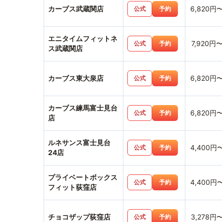
カーブス武蔵関店
6,820円
公式
予約
エニタイムフィットネ
7,920円
公式
予約
ス武蔵関店
カーブス東大泉店
6,820円
公式
予約
カーブス練馬富士見台
6,820円
公式
予約
店
ルネサンス富士見台
4,400円
公式
予約
24店
プライベートボックス
4,400円
公式
予約
フィット荻窪店
チョコザップ荻窪店
3,278円
公式
予約