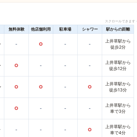
スクロールできます 
無料体験
他店舗利用
駐車場
シャワー
駅からの距離
上井草駅から
〜
-
○
-
-
徒歩2分
上井草駅から
〜
○
-
-
-
徒歩12分
上井草駅から
〜
○
○
-
○
徒歩13分
上井草駅から
○
-
-
-
車で3分
上井草駅から
〜
-
-
-
○
車で4分