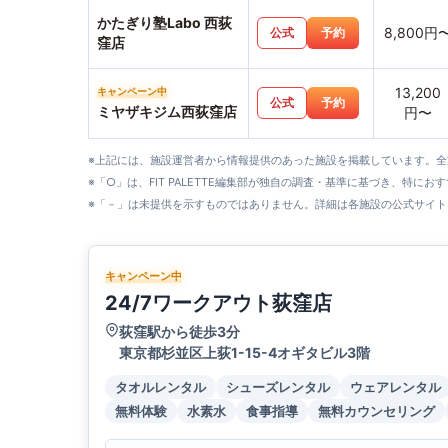
かたぎり塾Labo 西荻
8,800円
公式
予約
窪店
13,200
キャンペーン中
公式
予約
ミヤザキジム西荻窪店
円〜
※上記には、施設運営者から情報提供のあった施設を掲載しています。
※「○」は、FIT PALETTE編集部が独自の調査・基準に基づき、特にお
※「－」は未提供を示すものではありません。詳細は各施設の公式サイト
キャンペーン中
24/7ワークアウト荻窪店
荻窪駅から徒歩3分
東京都杉並区上荻1-15-4オギタビル3階
タオルレンタル
シューズレンタル
ウェアレンタル
無料体験
水素水
食事指導
無料カウンセリング