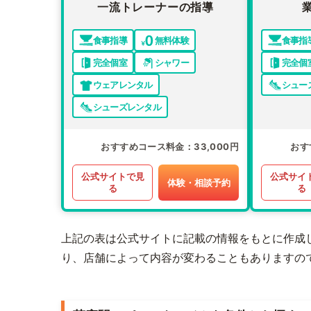
一流トレーナーの指導
食事指導
無料体験
食事指
完全個室
シャワー
完全個
ウェアレンタル
シュー
シューズレンタル
おすすめコース料金
33,000円
おす
公式サイトで見
公式サイ
体験・相談予約
る
る
上記の表は公式サイトに記載の情報をもとに作成
り、店舗によって内容が変わることもありますの