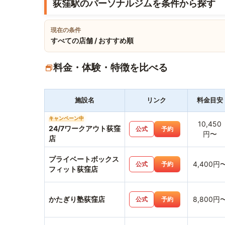
荻窪駅のパーソナルジムを条件から探す
現在の条件
すべての店舗 / おすすめ順
料金・体験・特徴を比べる
施設名
リンク
料金目安
キャンペーン中
10,450
24/7ワークアウト荻窪
公式
予約
円〜
店
プライベートボックス
4,400円
公式
予約
フィット荻窪店
かたぎり塾荻窪店
8,800円
公式
予約