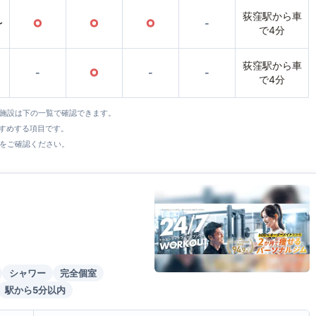
荻窪駅から車
〜
○
○
○
-
で4分
荻窪駅から車
-
○
-
-
で4分
全施設は下の一覧で確認できます。
すすめする項目です。
をご確認ください。
シャワー
完全個室
駅から5分以内