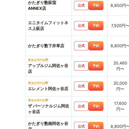
かたぎり塾荻窪
8,800円
公式
予約
ANNEX店
エニタイムフィットネ
7,920円
公式
予約
ス上荻店
かたぎり塾下井草店
8,800円
公式
予約
キャンペーン中
20,460
アップルジム阿佐ヶ谷
公式
予約
円〜
店
20,000
キャンペーン中
公式
予約
エレメント阿佐ヶ谷店
円〜
キャンペーン中
17,600
ザ パーソナルジム阿佐
公式
予約
円〜
ヶ谷店
かたぎり塾南阿佐ヶ谷
8,800円
公式
予約