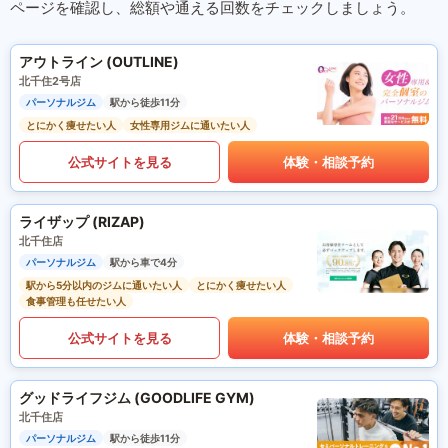
ページを確認し、総額や通える回数をチェックしましょう。
アウトライン (OUTLINE)
北千住2号店
パーソナルジム
駅から徒歩11分
とにかく痩せたい人
女性専用ジムに通いたい人
公式サイトを見る
体験・相談予約
ライザップ (RIZAP)
北千住店
パーソナルジム
駅から車で4分
駅から5分以内のジムに通いたい人
とにかく痩せたい人
食事管理も任せたい人
公式サイトを見る
体験・相談予約
グッドライフジム (GOODLIFE GYM)
北千住店
パーソナルジム
駅から徒歩11分