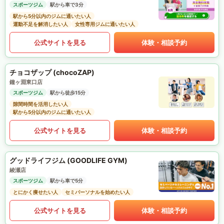
スポーツジム
駅から車で3分
駅から5分以内のジムに通いたい人
運動不足を解消したい人
女性専用ジムに通いたい人
公式サイトを見る
体験・相談予約
チョコザップ (chocoZAP)
鐘ヶ淵東口店
スポーツジム
駅から徒歩15分
隙間時間を活用したい人
駅から5分以内のジムに通いたい人
公式サイトを見る
体験・相談予約
グッドライフジム (GOODLIFE GYM)
綾瀬店
スポーツジム
駅から車で5分
とにかく痩せたい人
セミパーソナルを始めたい人
公式サイトを見る
体験・相談予約