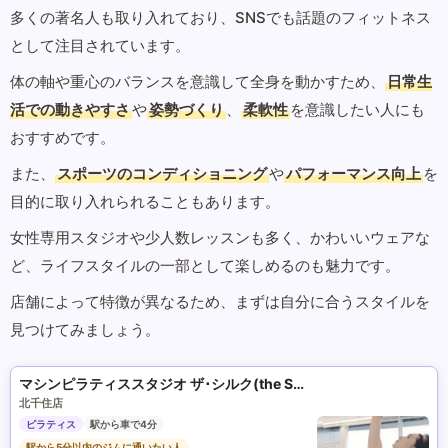
多くの著名人も取り入れており、SNSでも話題のフィットネス
として注目されています。
体の軸や重心のバランスを意識して全身を動かすため、
日常生
活での動きやすさ
や
姿勢づくり
、
柔軟性
を意識したい人にも
おすすめです。
また、
スポーツのコンディショニング
や
パフォーマンス向上
を
目的に取り入れられることもあります。
女性専用スタジオや少人数レッスンも多く、かわいいウェアな
ど、ライフスタイルの一部として楽しめるのも魅力です。
店舗によって特徴が異なるため、まずは自分に合うスタイルを
見つけてみましょう。
マシンピラティススタジオ ザ･シルク(the SILK)
北千住店
ピラティス
駅から車で4分
駅から5分以内のジムに通いたい人