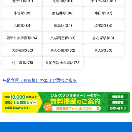
北千住駅(91)
北綾瀬駅(91)
千住大橋駅(90)
小菅駅(89)
西新井駅(88)
牛田駅(87)
六町駅(84)
梅島駅(84)
綾瀬駅(84)
西新井大師西駅(84)
京成関屋駅(83)
谷在家駅(83)
大師前駅(82)
舎人公園駅(82)
舎人駅(80)
竹ノ塚駅(75)
見沼代親水公園駅(72)
足立区（東京都）のエリア選択に戻る