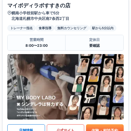
マイボディラボすすきの店
幌南小学校前駅から車で5分
北海道札幌市中央区南7条西2丁目
トレーナー指名
食事指導
無料カウンセリング
駅から5分以内
営業時間
定休日
8:00〜23:00
要確認
体験・相談予約
店舗情報
公式サイト