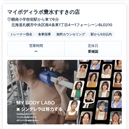
マイボディラボ豊水すすきの店
幌南小学校前駅から車で6分
北海道札幌市中央区南4条東1丁目4ー1フォーシーンBLD210
トレーナー指名
食事指導
無料カウンセリング
駅から5分以内
営業時間
定休日
ー
要確認