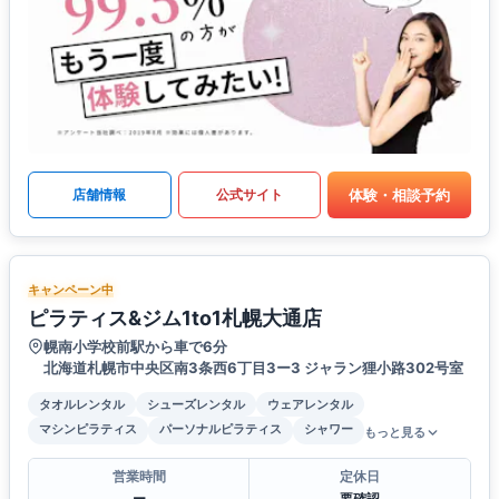
体験・相談予約
店舗情報
公式サイト
キャンペーン中
ピラティス&ジム1to1札幌大通店
幌南小学校前駅から車で6分
北海道札幌市中央区南3条西6丁目3ー3 ジャラン狸小路302号室
タオルレンタル
シューズレンタル
ウェアレンタル
マシンピラティス
パーソナルピラティス
シャワー
もっと見る
営業時間
定休日
ー
要確認