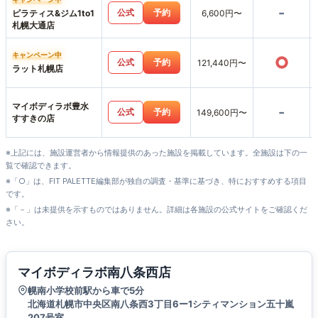
-
公式
予約
ピラティス&ジム1to1
6,600円〜
札幌大通店
キャンペーン中
○
公式
予約
121,440円〜
ラット札幌店
マイボディラボ豊水
-
公式
予約
149,600円〜
すすきの店
※上記には、施設運営者から情報提供のあった施設を掲載しています。全施設は下の一
覧で確認できます。
※「○」は、FIT PALETTE編集部が独自の調査・基準に基づき、特におすすめする項目
です。
※「－」は未提供を示すものではありません。詳細は各施設の公式サイトをご確認くだ
さい。
マイボディラボ南八条西店
幌南小学校前駅から車で5分
北海道札幌市中央区南八条西3丁目6ー1シティマンション五十嵐
207号室