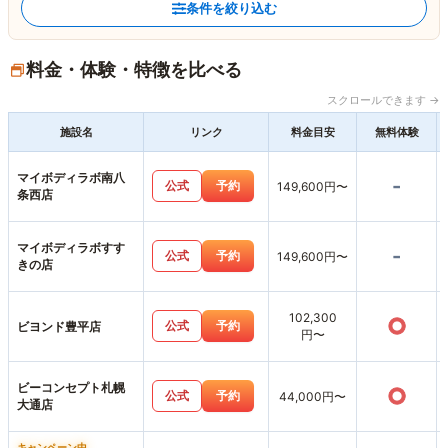
条件を絞り込む
料金・体験・特徴を比べる
スクロールできます →
施設名
リンク
料金目安
無料体験
マイボディラボ南八
-
公式
予約
149,600円〜
条西店
マイボディラボすす
-
公式
予約
149,600円〜
きの店
102,300
○
公式
予約
ビヨンド豊平店
円〜
ビーコンセプト札幌
○
公式
予約
44,000円〜
大通店
キャンペーン中