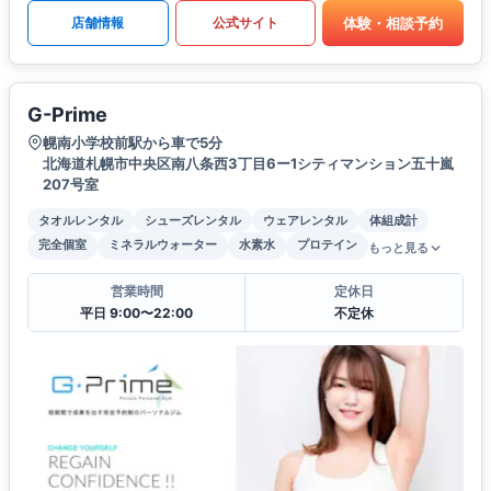
体験・相談予約
店舗情報
公式サイト
G-Prime
幌南小学校前駅から車で5分
北海道札幌市中央区南八条西3丁目6ー1シティマンション五十嵐
207号室
タオルレンタル
シューズレンタル
ウェアレンタル
体組成計
完全個室
ミネラルウォーター
水素水
プロテイン
もっと見る
営業時間
定休日
平日 9:00〜22:00
不定休