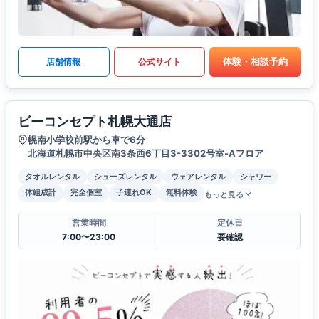
体験・相談予約
店舗情報
公式サイト
ビーコンセプト札幌大通店
幌南小学校前駅から車で6分
北海道札幌市中央区南3条西6丁目3-3302号室-Aフロア
タオルレンタル
シューズレンタル
ウェアレンタル
シャワー
体組成計
完全個室
子連れOK
無料体験
もっと見る
営業時間
定休日
7:00〜23:00
要確認