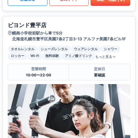
ビヨンド豊平店
幌南小学校前駅から車で5分
北海道札幌市豊平区美園7条2丁目3-13 アルファ美園7条ビル1F
タオルレンタル
シューズレンタル
ウェアレンタル
シャワー
ロッカー
Wi-Fi
無料体験
アミノ酸ドリンク
もっと見る
営業時間
定休日
10:00〜22:00
要確認