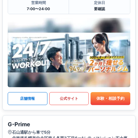
営業時間
定休日
7:00〜24:00
要確認
体験・相談予約
店舗情報
公式サイト
G-Prime
石山通駅から車で5分
北海道札幌市中央区南八条西3丁目6ー1シティマンション五十嵐