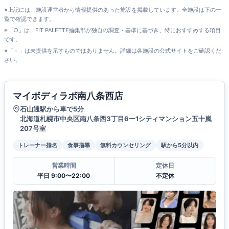
※上記には、施設運営者から情報提供のあった施設を掲載しています。全施設は下の一
覧で確認できます。
※「○」は、FIT PALETTE編集部が独自の調査・基準に基づき、特におすすめする項目
です。
※「－」は未提供を示すものではありません。詳細は各施設の公式サイトをご確認くだ
さい。
マイボディラボ南八条西店
石山通駅から車で5分
北海道札幌市中央区南八条西3丁目6ー1シティマンション五十嵐
207号室
トレーナー指名
食事指導
無料カウンセリング
駅から5分以内
営業時間
定休日
平日 9:00〜22:00
不定休