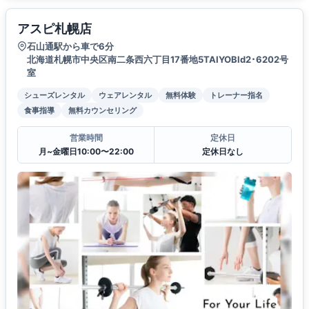
アスピ札幌店
石山通駅から車で6分
北海道札幌市中央区南二条西六丁目17番地5TAIYOBld2･6202号
室
シューズレンタル
ウェアレンタル
無料体験
トレーナー指名
食事指導
無料カウンセリング
営業時間
定休日
月~金曜日10:00〜22:00
定休日なし