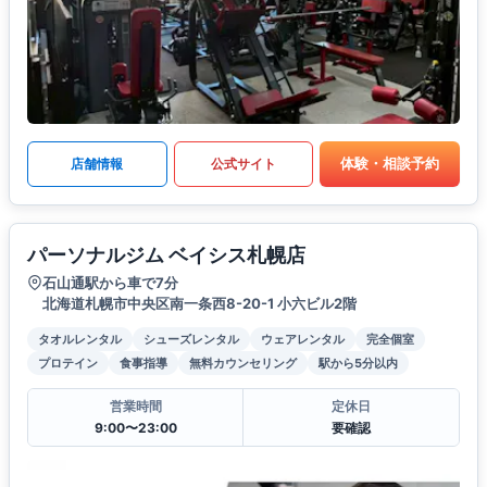
体験・相談予約
店舗情報
公式サイト
パーソナルジム ベイシス札幌店
石山通駅から車で7分
北海道札幌市中央区南一条西8-20-1 小六ビル2階
タオルレンタル
シューズレンタル
ウェアレンタル
完全個室
プロテイン
食事指導
無料カウンセリング
駅から5分以内
営業時間
定休日
9:00〜23:00
要確認