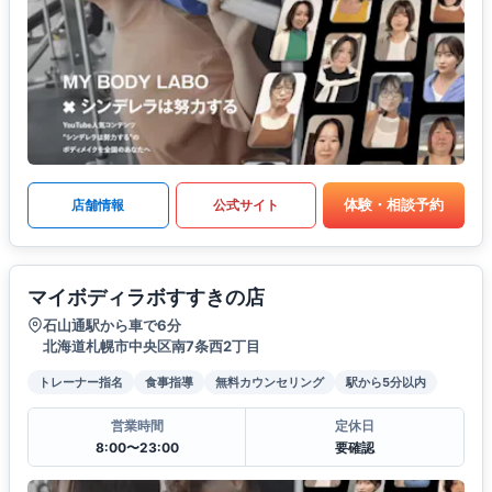
体験・相談予約
店舗情報
公式サイト
マイボディラボすすきの店
石山通駅から車で6分
北海道札幌市中央区南7条西2丁目
トレーナー指名
食事指導
無料カウンセリング
駅から5分以内
営業時間
定休日
8:00〜23:00
要確認