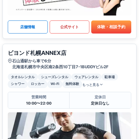
体験・相談予約
店舗情報
公式サイト
ビヨンド札幌ANNEX店
石山通駅から車で6分
北海道札幌市中央区南2条西10丁目7-1BUDDYビル2F
タオルレンタル
シューズレンタル
ウェアレンタル
駐車場
シャワー
ロッカー
Wi-Fi
無料体験
もっと見る
営業時間
定休日
10:00〜22:00
定休日なし