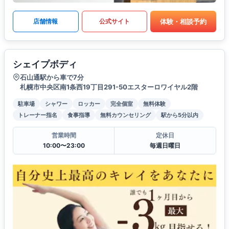
体験・相談予約
店舗情報
公式サイト
シェイプボディ
石山通駅から車で7分
札幌市中央区南1条西19丁目291-50エスターロワイヤル2階
駐車場
シャワー
ロッカー
完全個室
無料体験
トレーナー指名
食事指導
無料カウンセリング
駅から5分以内
営業時間
定休日
10:00〜23:00
毎週日曜日