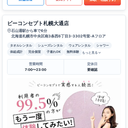
ビーコンセプト札幌大通店
石山通駅から車で6分
北海道札幌市中央区南3条西6丁目3-3302号室-Aフロア
タオルレンタル
シューズレンタル
ウェアレンタル
シャワー
体組成計
完全個室
子連れOK
無料体験
もっと見る
営業時間
定休日
7:00〜23:00
要確認