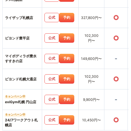
○
公式
予約
ライザップ札幌店
327,800円〜
102,300
○
公式
予約
ビヨンド豊平店
円〜
マイボディラボ豊水
-
公式
予約
149,600円〜
すすきの店
102,300
○
公式
予約
ビヨンド札幌大通店
円〜
キャンペーン中
-
公式
予約
9,900円〜
eviGym札幌 円山店
キャンペーン中
○
公式
予約
24/7ワークアウト札
10,450円〜
幌店