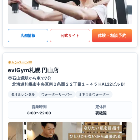
体験・相談予約
店舗情報
公式サイト
キャンペーン中
eviGym札幌 円山店
石山通駅から車で7分
北海道札幌市中央区南２条西２２丁目１－４５ HAL22ビル B1
タオルレンタル
ウォーターサーバー
ミネラルウォーター
営業時間
定休日
8:00〜22:00
要確認