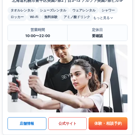
北海道札幌市豊平区美園7条2丁目3-13 アルファ美園7条ビル1F
タオルレンタル
シューズレンタル
ウェアレンタル
シャワー
ロッカー
Wi-Fi
無料体験
アミノ酸ドリンク
もっと見る
営業時間
定休日
10:00〜22:00
要確認
体験・相談予約
店舗情報
公式サイト