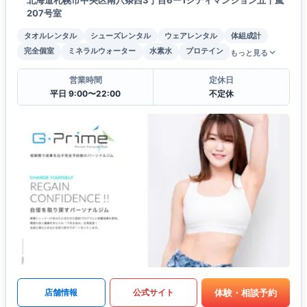
207号室
タオルレンタル
シューズレンタル
ウェアレンタル
体組成計
完全個室
ミネラルウォーター
水素水
プロテイン
もっと見る
営業時間
定休日
平日 9:00〜22:00
不定休
体験・相談予約
店舗情報
公式サイト