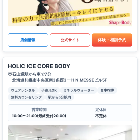
体験・相談予約
店舗情報
公式サイト
HOLIC ICE CORE BODY
石山通駅から車で7分
北海道札幌市中央区南3条西3ー11 N.MESSEビル5F
ウェアレンタル
子連れOK
ミネラルウォーター
食事指導
無料カウンセリング
駅から5分以内
営業時間
定休日
10:00〜21:00(最終受付20:00)
不定休