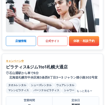
体験・相談予約
店舗情報
公式サイト
キャンペーン中
ピラティス&ジム1to1札幌大通店
石山通駅から車で6分
北海道札幌市中央区南3条西6丁目3ー3 ジャラン狸小路302号室
タオルレンタル
シューズレンタル
ウェアレンタル
マシンピラティス
パーソナルピラティス
シャワー
もっと見る
営業時間
定休日
ー
要確認