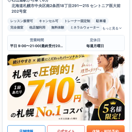
北海道札幌市中央区南2条西18丁目291ー215 セントニア医大前
202号室
レッスン振替可
キャンセル可
トレーナー固定制
駐車場
完全個室
他店舗利用
無料体験
ミネラルウォーター
もっと見る
営業時間
定休日
平日 9:00〜21:00(最終受付20:00)
毎週月曜日
体験・相談予約
店舗情報
公式サイト