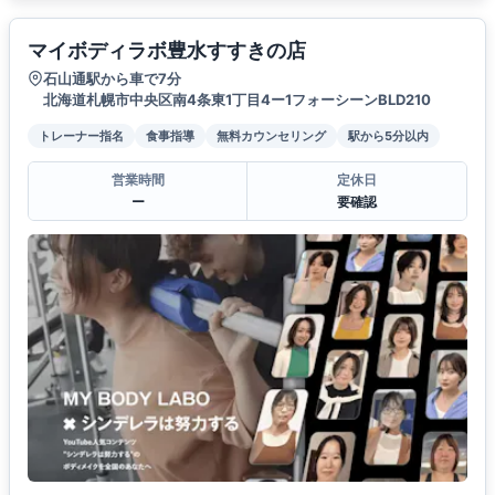
マイボディラボ豊水すすきの店
石山通駅から車で7分
北海道札幌市中央区南4条東1丁目4ー1フォーシーンBLD210
トレーナー指名
食事指導
無料カウンセリング
駅から5分以内
営業時間
定休日
ー
要確認