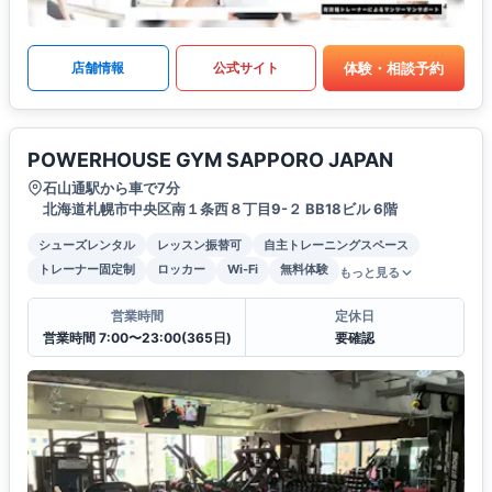
体験・相談予約
店舗情報
公式サイト
POWERHOUSE GYM SAPPORO JAPAN
石山通駅から車で7分
北海道札幌市中央区南１条西８丁目9-２ BB18ビル 6階
シューズレンタル
レッスン振替可
自主トレーニングスペース
トレーナー固定制
ロッカー
Wi-Fi
無料体験
もっと見る
営業時間
定休日
営業時間 7:00〜23:00(365日)
要確認