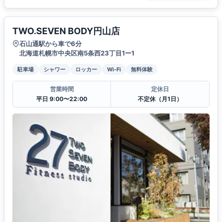
TWO.SEVEN BODY円山店
石山通駅から車で6分
北海道札幌市中央区南5条西23丁目1ー1
駐車場
シャワー
ロッカー
Wi-Fi
無料体験
営業時間
定休日
平日 9:00〜22:00
不定休（月1日）