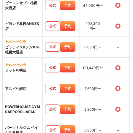
ビーコンセプト札幌
○
公式
予約
44,000円〜
大通店
ビヨンド札幌ANNEX
102,300
○
公式
予約
店
円〜
キャンペーン中
-
公式
予約
ピラティス&ジム1to1
6,600円〜
札幌大通店
キャンペーン中
○
公式
予約
121,440円〜
ラット札幌店
○
公式
予約
アスピ札幌店
7,600円〜
POWERHOUSE GYM
○
公式
予約
2,200円〜
SAPPORO JAPAN
パーソナルジム ベイ
-
公式
予約
8,800円〜
シス札幌店