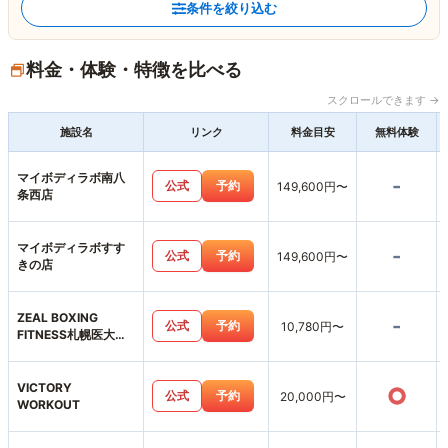
条件を絞り込む
料金・体験・特徴を比べる
スクロールできます →
施設名
リンク
料金目安
無料体験
マイボディラボ南八
-
公式
予約
149,600円〜
条西店
マイボディラボすす
-
公式
予約
149,600円〜
きの店
ZEAL BOXING
-
公式
予約
10,780円〜
FITNESS札幌医大前
店
VICTORY
○
公式
予約
20,000円〜
WORKOUT