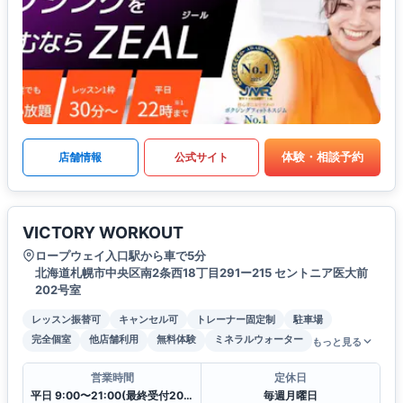
体験・相談予約
店舗情報
公式サイト
VICTORY WORKOUT
ロープウェイ入口駅から車で5分
北海道札幌市中央区南2条西18丁目291ー215 セントニア医大前
202号室
レッスン振替可
キャンセル可
トレーナー固定制
駐車場
完全個室
他店舗利用
無料体験
ミネラルウォーター
もっと見る
営業時間
定休日
平日 9:00〜21:00(最終受付20:00)
毎週月曜日