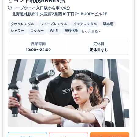
ビヨンド札幌ANNEX店
ロープウェイ入口駅から車で6分
北海道札幌市中央区南2条西10丁目7-1BUDDYビル2F
タオルレンタル
シューズレンタル
ウェアレンタル
駐車場
シャワー
ロッカー
Wi-Fi
無料体験
もっと見る
営業時間
定休日
10:00〜22:00
定休日なし