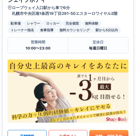
ロープウェイ入口駅から車で6分
札幌市中央区南1条西19丁目291-50エスターロワイヤル2階
駐車場
シャワー
ロッカー
完全個室
無料体験
トレーナー指名
食事指導
無料カウンセリング
駅から5分以内
営業時間
定休日
10:00〜23:00
毎週日曜日