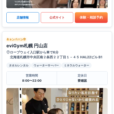
体験・相談予約
店舗情報
公式サイト
キャンペーン中
eviGym札幌 円山店
ロープウェイ入口駅から車で6分
北海道札幌市中央区南２条西２２丁目１－４５ HAL22ビル B1
タオルレンタル
ウォーターサーバー
ミネラルウォーター
営業時間
定休日
8:00〜22:00
要確認