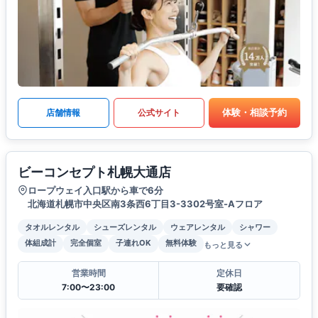
体験・相談予約
店舗情報
公式サイト
ビーコンセプト札幌大通店
ロープウェイ入口駅から車で6分
北海道札幌市中央区南3条西6丁目3-3302号室-Aフロア
タオルレンタル
シューズレンタル
ウェアレンタル
シャワー
体組成計
完全個室
子連れOK
無料体験
もっと見る
営業時間
定休日
7:00〜23:00
要確認