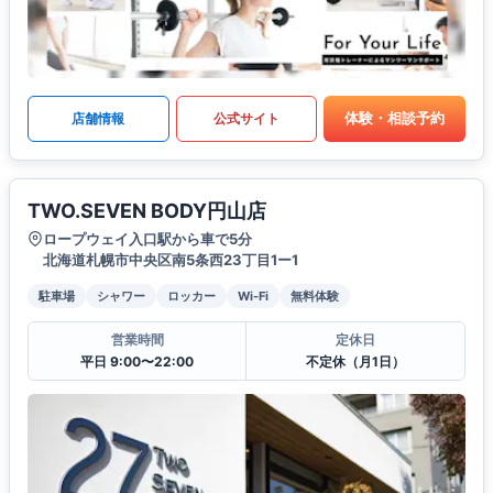
体験・相談予約
店舗情報
公式サイト
TWO.SEVEN BODY円山店
ロープウェイ入口駅から車で5分
北海道札幌市中央区南5条西23丁目1ー1
駐車場
シャワー
ロッカー
Wi-Fi
無料体験
営業時間
定休日
平日 9:00〜22:00
不定休（月1日）