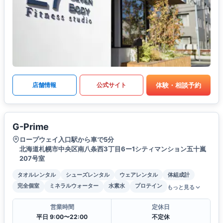
体験・相談予約
店舗情報
公式サイト
G-Prime
ロープウェイ入口駅から車で5分
北海道札幌市中央区南八条西3丁目6ー1シティマンション五十嵐
207号室
タオルレンタル
シューズレンタル
ウェアレンタル
体組成計
完全個室
ミネラルウォーター
水素水
プロテイン
もっと見る
営業時間
定休日
平日 9:00〜22:00
不定休