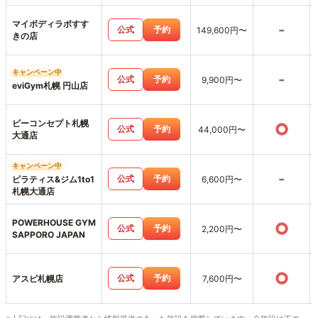
マイボディラボすす
-
公式
予約
149,600円〜
きの店
キャンペーン中
-
公式
予約
9,900円〜
eviGym札幌 円山店
ビーコンセプト札幌
○
公式
予約
44,000円〜
大通店
キャンペーン中
-
公式
予約
ピラティス&ジム1to1
6,600円〜
札幌大通店
POWERHOUSE GYM
○
公式
予約
2,200円〜
SAPPORO JAPAN
○
公式
予約
アスピ札幌店
7,600円〜