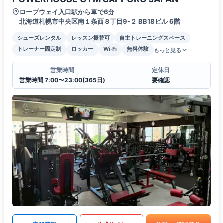
ロープウェイ入口駅から車で6分
北海道札幌市中央区南１条西８丁目9-２ BB18ビル 6階
シューズレンタル
レッスン振替可
自主トレーニングスペース
トレーナー固定制
ロッカー
Wi-Fi
無料体験
もっと見る
営業時間
定休日
営業時間 7:00〜23:00(365日)
要確認