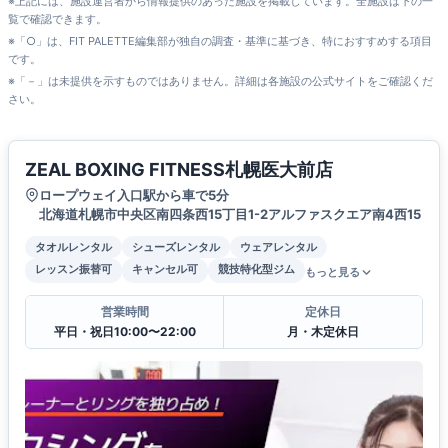
※上記には、施設運営者から情報提供のあった施設を掲載しています。全施設は下の一
覧で確認できます。
※「○」は、FIT PALETTE編集部が独自の調査・基準に基づき、特におすすめする項目
です。
※「－」は未提供を示すものではありません。詳細は各施設の公式サイトをご確認くだ
さい。
ZEAL BOXING FITNESS札幌医大前店
ロープウェイ入口駅から車で5分
北海道札幌市中央区南四条西15丁目1-2アルファスクエア南4西15
タオルレンタル
シューズレンタル
ウェアレンタル
レッスン振替可
キャンセル可
競技特化型ジム
もっと見る
営業時間
定休日
平日・祝日10:00〜22:00
月・木定休日