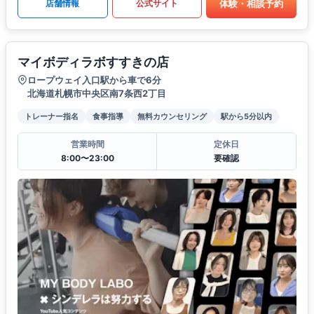
体験・相談予約
店舗情報
公式サイト
マイボディラボすすきの店
ロープウェイ入口駅から車で6分
北海道札幌市中央区南7条西2丁目
トレーナー指名
食事指導
無料カウンセリング
駅から5分以内
営業時間
定休日
8:00〜23:00
要確認