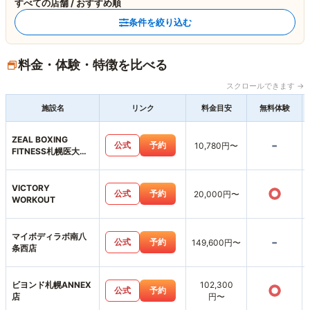
すべての店舗 / おすすめ順
条件を絞り込む
料金・体験・特徴を比べる
スクロールできます →
施設名
リンク
料金目安
無料体験
ZEAL BOXING
-
公式
予約
10,780円〜
FITNESS札幌医大前
店
VICTORY
○
公式
予約
20,000円〜
WORKOUT
マイボディラボ南八
-
公式
予約
149,600円〜
条西店
ビヨンド札幌ANNEX
102,300
○
公式
予約
店
円〜