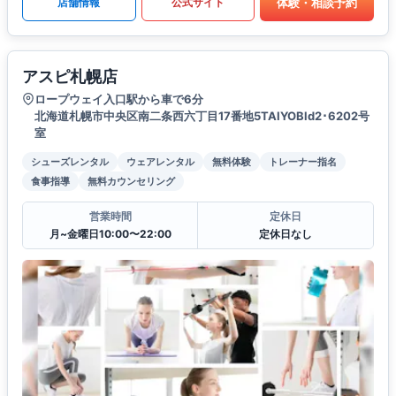
体験・相談予約
店舗情報
公式サイト
アスピ札幌店
ロープウェイ入口駅から車で6分
北海道札幌市中央区南二条西六丁目17番地5TAIYOBld2･6202号
室
シューズレンタル
ウェアレンタル
無料体験
トレーナー指名
食事指導
無料カウンセリング
営業時間
定休日
月~金曜日10:00〜22:00
定休日なし