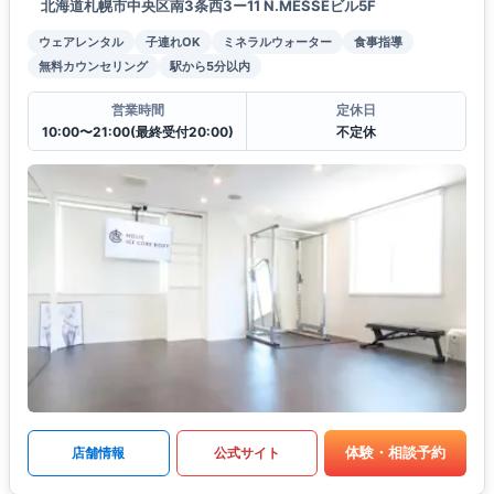
北海道札幌市中央区南3条西3ー11 N.MESSEビル5F
ウェアレンタル
子連れOK
ミネラルウォーター
食事指導
無料カウンセリング
駅から5分以内
営業時間
定休日
10:00〜21:00(最終受付20:00)
不定休
体験・相談予約
店舗情報
公式サイト