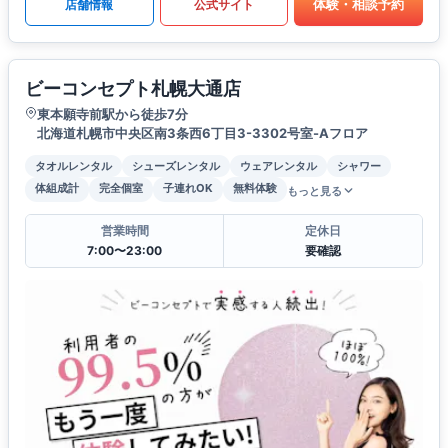
体験・相談予約
店舗情報
公式サイト
ビーコンセプト札幌大通店
東本願寺前駅から徒歩7分
北海道札幌市中央区南3条西6丁目3-3302号室-Aフロア
タオルレンタル
シューズレンタル
ウェアレンタル
シャワー
体組成計
完全個室
子連れOK
無料体験
もっと見る
営業時間
定休日
7:00〜23:00
要確認