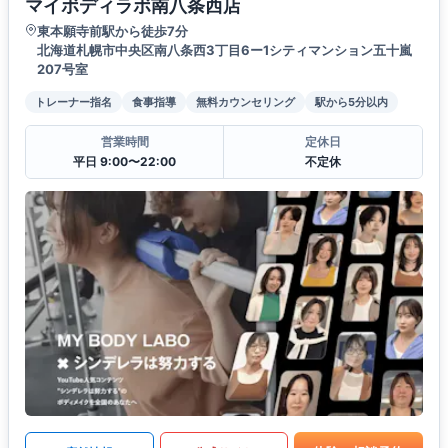
マイボディラボ南八条西店
東本願寺前駅から徒歩7分
北海道札幌市中央区南八条西3丁目6ー1シティマンション五十嵐
207号室
トレーナー指名
食事指導
無料カウンセリング
駅から5分以内
営業時間
定休日
平日 9:00〜22:00
不定休