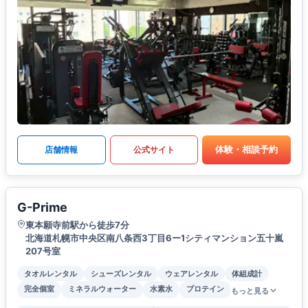
体験・相談予約
店舗情報
公式サイト
G-Prime
東本願寺前駅から徒歩7分
北海道札幌市中央区南八条西3丁目6ー1シティマンション五十嵐
207号室
タオルレンタル
シューズレンタル
ウェアレンタル
体組成計
完全個室
ミネラルウォーター
水素水
プロテイン
もっと見る