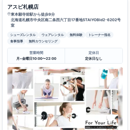
アスピ札幌店
東本願寺前駅から徒歩9分
北海道札幌市中央区南二条西六丁目17番地5TAIYOBld2･6202号
室
シューズレンタル
ウェアレンタル
無料体験
トレーナー指名
食事指導
無料カウンセリング
営業時間
定休日
月~金曜日10:00〜22:00
定休日なし