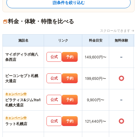
条件を絞り込む
料金・体験・特徴を比べる
スクロールできます →
施設名
リンク
料金目安
無料体験
マイボディラボ南八
-
公式
予約
149,600円〜
条西店
ビーコンセプト札幌
○
公式
予約
199,650円〜
大通店
キャンペーン中
-
公式
予約
ピラティス&ジム1to1
9,900円〜
札幌大通店
キャンペーン中
○
公式
予約
121,440円〜
ラット札幌店