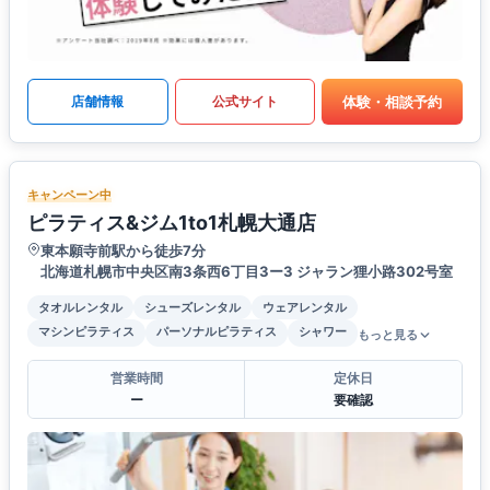
体験・相談予約
店舗情報
公式サイト
キャンペーン中
ピラティス&ジム1to1札幌大通店
東本願寺前駅から徒歩7分
北海道札幌市中央区南3条西6丁目3ー3 ジャラン狸小路302号室
タオルレンタル
シューズレンタル
ウェアレンタル
マシンピラティス
パーソナルピラティス
シャワー
もっと見る
営業時間
定休日
ー
要確認