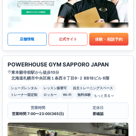
体験・相談予約
店舗情報
公式サイト
POWERHOUSE GYM SAPPORO JAPAN
東本願寺前駅から徒歩10分
北海道札幌市中央区南１条西８丁目9-２ BB18ビル 6階
シューズレンタル
レッスン振替可
自主トレーニングスペース
トレーナー固定制
ロッカー
Wi-Fi
無料体験
もっと見る
営業時間
定休日
営業時間 7:00〜23:00(365日)
要確認