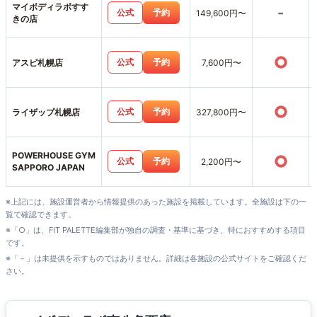
マイボディラボすす
-
公式
予約
149,600円〜
きの店
○
公式
予約
アスピ札幌店
7,600円〜
○
公式
予約
ライザップ札幌店
327,800円〜
POWERHOUSE GYM
○
公式
予約
2,200円〜
SAPPORO JAPAN
※上記には、施設運営者から情報提供のあった施設を掲載しています。全施設は下の一
覧で確認できます。
※「○」は、FIT PALETTE編集部が独自の調査・基準に基づき、特におすすめする項目
です。
※「－」は未提供を示すものではありません。詳細は各施設の公式サイトをご確認くだ
さい。