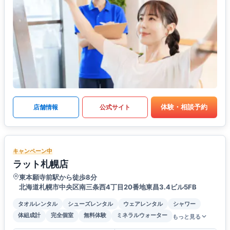
体験・相談予約
店舗情報
公式サイト
キャンペーン中
ラット札幌店
東本願寺前駅から徒歩8分
北海道札幌市中央区南三条西4丁目20番地東昌3.4ビル5FB
タオルレンタル
シューズレンタル
ウェアレンタル
シャワー
体組成計
完全個室
無料体験
ミネラルウォーター
もっと見る