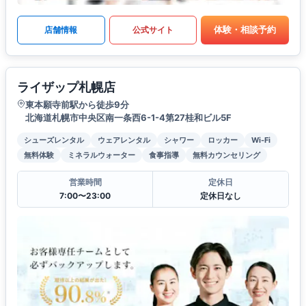
体験・相談予約
店舗情報
公式サイト
ライザップ札幌店
東本願寺前駅から徒歩9分
北海道札幌市中央区南一条西6-1-4第27桂和ビル5F
シューズレンタル
ウェアレンタル
シャワー
ロッカー
Wi-Fi
無料体験
ミネラルウォーター
食事指導
無料カウンセリング
営業時間
定休日
7:00〜23:00
定休日なし