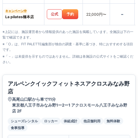
キャンペーン中
-
公式
予約
22,000円〜
La pilates橋本店
※上記には、施設運営者から情報提供のあった施設を掲載しています。全施設は下の一
覧で確認できます。
※「○」は、FIT PALETTE編集部が独自の調査・基準に基づき、特におすすめする項目
です。
※「－」は未提供を示すものではありません。詳細は各施設の公式サイトをご確認くだ
さい。
アルペンクイックフィットネスアクロスみなみ野
店
高尾山口駅から車で11分
東京都八王子市みなみ野1ー2ー1 アクロスモール八王子みなみ野
店 2F
シューズレンタル
ロッカー
体組成計
他店舗利用
無料体験
食事指導