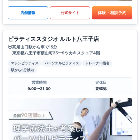
体験・相談予約
店舗情報
公式サイト
ピラティススタジオ ルルト八王子店
高尾山口駅から車で15分
東京都八王子市横山町25ー9ツカキスクエア4階
マシンピラティス
パーソナルピラティス
トレーナー指名
駅から5分以内
営業時間
定休日
9:00〜21:00
要確認