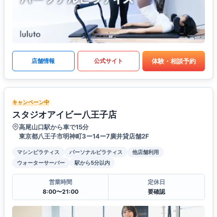
体験・相談予約
店舗情報
公式サイト
キャンペーン中
スタジオアイビー八王子店
高尾山口駅から車で15分
東京都八王子市明神町3ー14ー7廣井貸店舗2F
マシンピラティス
パーソナルピラティス
他店舗利用
ウォーターサーバー
駅から5分以内
営業時間
定休日
8:00〜21:00
要確認