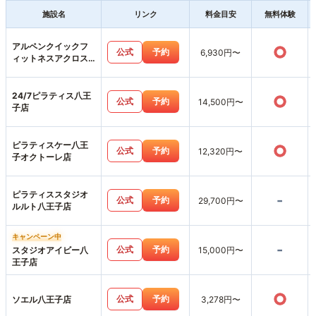
施設名
リンク
料金目安
無料体験
アルペンクイックフ
○
公式
予約
6,930円〜
ィットネスアクロス
みなみ野店
24/7ピラティス八王
○
公式
予約
14,500円〜
子店
ピラティスケー八王
○
公式
予約
12,320円〜
子オクトーレ店
ピラティススタジオ
-
公式
予約
29,700円〜
ルルト八王子店
キャンペーン中
-
公式
予約
スタジオアイビー八
15,000円〜
王子店
○
公式
予約
ソエル八王子店
3,278円〜