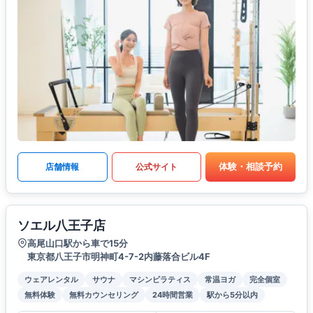
体験・相談予約
店舗情報
公式サイト
ソエル八王子店
高尾山口駅から車で15分
東京都八王子市明神町4-7-2内藤落合ビル4F
ウェアレンタル
サウナ
マシンピラティス
常温ヨガ
完全個室
無料体験
無料カウンセリング
24時間営業
駅から5分以内