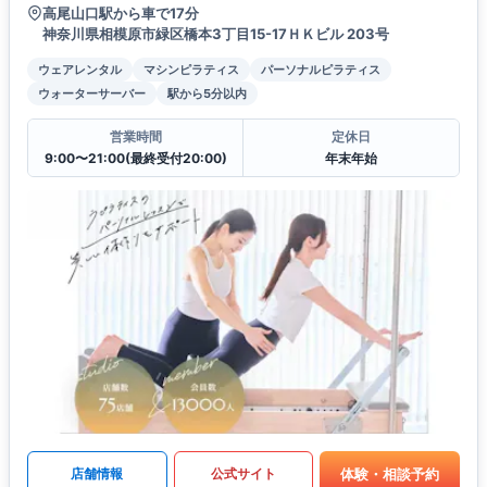
高尾山口駅から車で17分
神奈川県相模原市緑区橋本3丁目15-17ＨＫビル 203号
ウェアレンタル
マシンピラティス
パーソナルピラティス
ウォーターサーバー
駅から5分以内
営業時間
定休日
9:00〜21:00(最終受付20:00)
年末年始
体験・相談予約
店舗情報
公式サイト