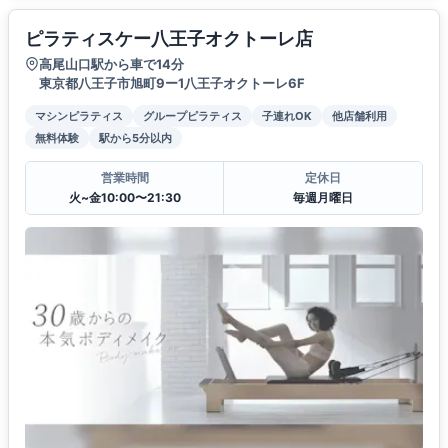
ピラティスケー八王子オクトーレ店
高尾山口駅から車で14分
東京都八王子市旭町9ー1八王子オクトーレ6F
マシンピラティス
グループピラティス
子連れOK
他店舗利用
無料体験
駅から5分以内
営業時間
定休日
火~金10:00〜21:30
毎週月曜日