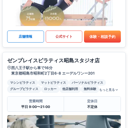
体験・相談予約
店舗情報
公式サイト
ゼンプレイスピラティス昭島スタジオ店
西八王子駅から車で16分
東京都昭島市昭和町2丁目6-8 エーデルワンー201
マシンピラティス
マットピラティス
パーソナルピラティス
グループピラティス
ロッカー
他店舗利用
無料体験
もっと見る
営業時間
定休日
平日 9:00〜21:00
不定休