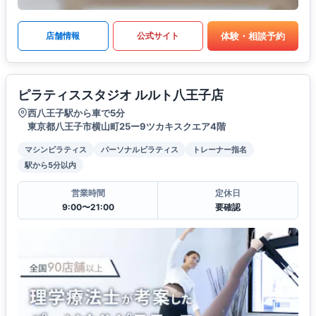
体験・相談予約
店舗情報
公式サイト
ピラティススタジオ ルルト八王子店
西八王子駅から車で5分
東京都八王子市横山町25ー9ツカキスクエア4階
マシンピラティス
パーソナルピラティス
トレーナー指名
駅から5分以内
営業時間
定休日
9:00〜21:00
要確認