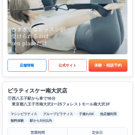
体験・相談予約
店舗情報
公式サイト
ピラティスケー南大沢店
西八王子駅から車で16分
東京都八王子市南大沢2ー25フォレストモール南大沢3F
マシンピラティス
グループピラティス
子連れOK
他店舗利用
無料体験
駅から5分以内
営業時間
定休日