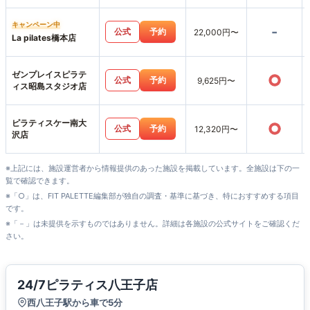
みなみ野店
キャンペーン中
-
公式
予約
22,000円〜
La pilates橋本店
ゼンプレイスピラテ
○
公式
予約
9,625円〜
ィス昭島スタジオ店
ピラティスケー南大
○
公式
予約
12,320円〜
沢店
※上記には、施設運営者から情報提供のあった施設を掲載しています。全施設は下の一
覧で確認できます。
※「○」は、FIT PALETTE編集部が独自の調査・基準に基づき、特におすすめする項目
です。
※「－」は未提供を示すものではありません。詳細は各施設の公式サイトをご確認くだ
さい。
24/7ピラティス八王子店
西八王子駅から車で5分