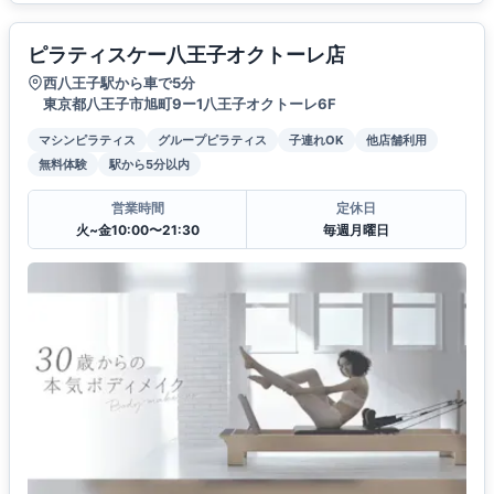
ピラティスケー八王子オクトーレ店
西八王子駅から車で5分
東京都八王子市旭町9ー1八王子オクトーレ6F
マシンピラティス
グループピラティス
子連れOK
他店舗利用
無料体験
駅から5分以内
営業時間
定休日
火~金10:00〜21:30
毎週月曜日