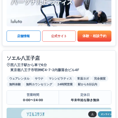
体験・相談予約
店舗情報
公式サイト
ソエル八王子店
西八王子駅から車で6分
東京都八王子市明神町4-7-2内藤落合ビル4F
ウェアレンタル
サウナ
マシンピラティス
常温ヨガ
完全個室
無料体験
無料カウンセリング
24時間営業
駅から5分以内
営業時間
定休日
0:00〜24:00
年末年始を除き無休