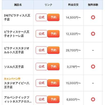
施設名
リンク
料金目安
無料体験
24/7ピラティス八王
○
公式
予約
14,500円〜
子店
ピラティスケー八王
○
公式
予約
12,320円〜
子オクトーレ店
ピラティススタジオ
-
公式
予約
29,700円〜
ルルト八王子店
○
公式
予約
ソエル八王子店
3,278円〜
キャンペーン中
-
公式
予約
スタジオアイビー八
15,000円〜
王子店
アルペンクイックフ
○
公式
予約
6,930円〜
ィットネスアクロス