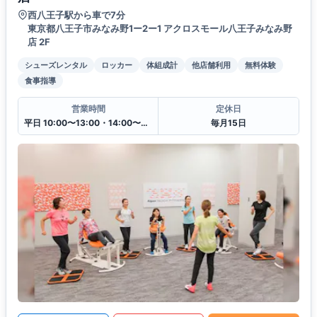
西八王子駅から車で7分
東京都八王子市みなみ野1ー2ー1 アクロスモール八王子みなみ野
店 2F
シューズレンタル
ロッカー
体組成計
他店舗利用
無料体験
食事指導
営業時間
定休日
平日 10:00〜13:00・14:00〜20:00
毎月15日