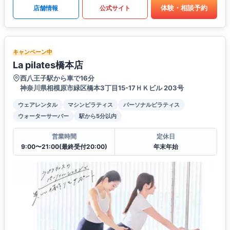
体験・相談予約
店舗情報
公式サイト
キャンペーン中
La pilates橋本店
西八王子駅から車で16分
神奈川県相模原市緑区橋本3丁目15-17ＨＫビル 203号
ウェアレンタル
マシンピラティス
パーソナルピラティス
ウォーターサーバー
駅から5分以内
営業時間
定休日
9:00〜21:00(最終受付20:00)
年末年始