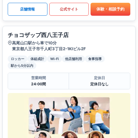
体験・相談予約
店舗情報
公式サイト
チョコザップ西八王子店
高尾山口駅から車で10分
東京都八王子市千人町3丁目2-1KIビル2F
ロッカー
体組成計
Wi-Fi
他店舗利用
食事指導
駅から5分以内
営業時間
定休日
24:00間
定休日なし