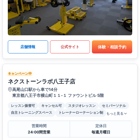
体験・相談予約
店舗情報
公式サイト
キャンペーン中
ネクストーンラボ八王子店
高尾山口駅から車で14分
東京都八王子市横山町１１-１ ファウントビル 5階
レッスン振替可
キャンセル可
スタジオレッスン
セミパーソナル
自主トレーニングスペース
トレーナーローテーション制
もっと見る
営業時間
定休日
24:00間営業
毎週月曜日