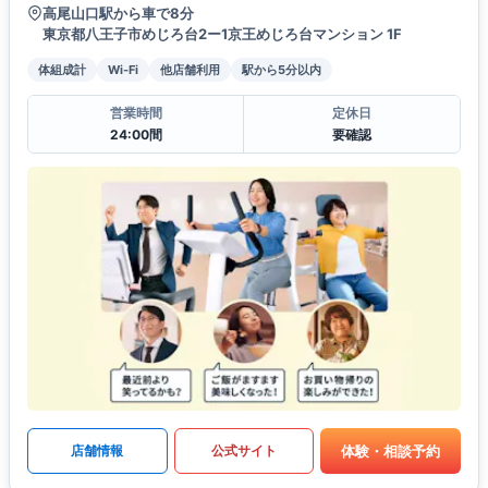
高尾山口駅から車で8分
東京都八王子市めじろ台2ー1京王めじろ台マンション 1F
体組成計
Wi-Fi
他店舗利用
駅から5分以内
営業時間
定休日
24:00間
要確認
体験・相談予約
店舗情報
公式サイト