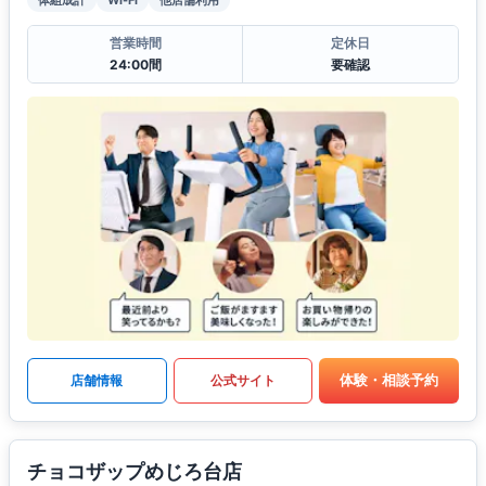
体組成計
Wi-Fi
他店舗利用
営業時間
定休日
24:00間
要確認
体験・相談予約
店舗情報
公式サイト
チョコザップめじろ台店