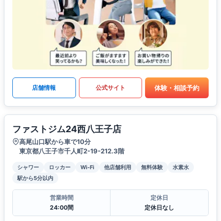
体験・相談予約
店舗情報
公式サイト
ファストジム24西八王子店
高尾山口駅から車で10分
東京都八王子市千人町2-19-212.3階
シャワー
ロッカー
Wi-Fi
他店舗利用
無料体験
水素水
駅から5分以内
営業時間
定休日
24:00間
定休日なし