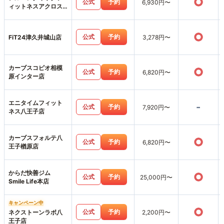
○
公式
予約
6,930円〜
ィットネスアクロス
みなみ野店
○
公式
予約
FiT24津久井城山店
3,278円〜
カーブスコピオ相模
○
公式
予約
6,820円〜
原インター店
エニタイムフィット
-
公式
予約
7,920円〜
ネス八王子店
カーブスフォルテ八
○
公式
予約
6,820円〜
王子楢原店
からだ快善ジム
○
公式
予約
25,000円〜
Smile Life本店
キャンペーン中
○
公式
予約
ネクストーンラボ八
2,200円〜
王子店