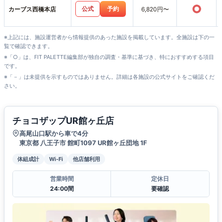
○
公式
予約
カーブス西橋本店
6,820円〜
※上記には、施設運営者から情報提供のあった施設を掲載しています。全施設は下の一
覧で確認できます。
※「○」は、FIT PALETTE編集部が独自の調査・基準に基づき、特におすすめする項目
です。
※「－」は未提供を示すものではありません。詳細は各施設の公式サイトをご確認くだ
さい。
チョコザップUR館ヶ丘店
高尾山口駅から車で4分
東京都 八王子市 館町1097 UR館ヶ丘団地 1F
体組成計
Wi-Fi
他店舗利用
営業時間
定休日
24:00間
要確認