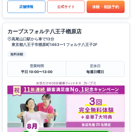
体験・相談予約
店舗情報
公式サイト
カーブスフォルテ八王子楢原店
高尾山口駅から車で13分
東京都八王子市楢原町1463ー1 フォルテ八王子2F
無料体験
営業時間
定休日
平日 10:00〜13:00
毎週日曜日