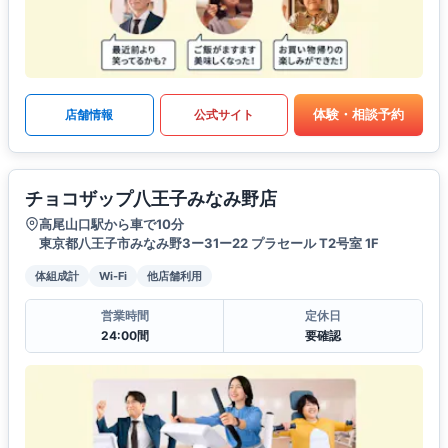
体験・相談予約
店舗情報
公式サイト
チョコザップ八王子みなみ野店
高尾山口駅から車で10分
東京都八王子市みなみ野3ー31ー22 プラセール T2号室 1F
体組成計
Wi-Fi
他店舗利用
営業時間
定休日
24:00間
要確認