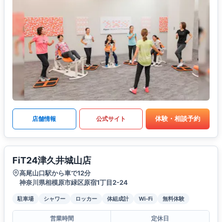
体験・相談予約
店舗情報
公式サイト
FiT24津久井城山店
高尾山口駅から車で12分
神奈川県相模原市緑区原宿1丁目2-24
駐車場
シャワー
ロッカー
体組成計
Wi-Fi
無料体験
営業時間
定休日