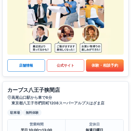
体験・相談予約
店舗情報
公式サイト
カーブス八王子狭間店
高尾山口駅から車で6分
東京都八王子市椚田町1208スーパーアルプスはざま店
駐車場
無料体験
営業時間
定休日
平日 10:00〜13:00
毎週日曜日