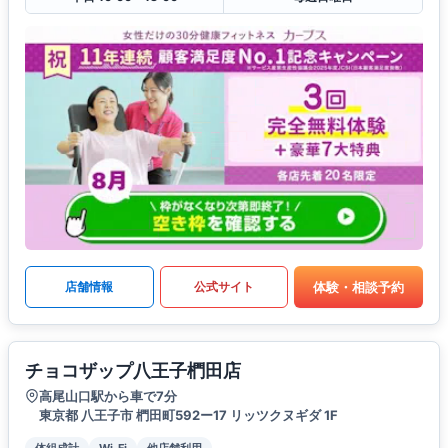
体験・相談予約
店舗情報
公式サイト
チョコザップ八王子椚田店
高尾山口駅から車で7分
東京都 八王子市 椚田町592ー17 リッツクヌギダ 1F