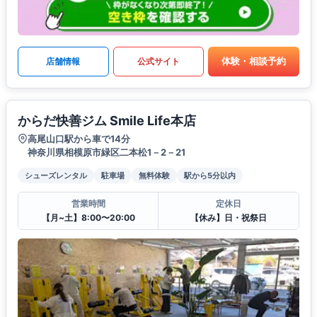
体験・相談予約
店舗情報
公式サイト
からだ快善ジム Smile Life本店
高尾山口駅から車で14分
神奈川県相模原市緑区二本松1－2－21
シューズレンタル
駐車場
無料体験
駅から5分以内
営業時間
定休日
【月~土】8:00〜20:00
【休み】日・祝祭日