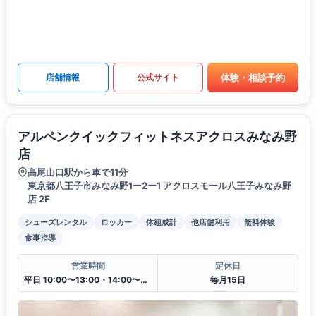
体験・相談予約
店舗情報
公式サイト
アルペンクイックフィットネスアクロスみなみ野
店
高尾山口駅から車で11分
東京都八王子市みなみ野1ー2ー1 アクロスモール八王子みなみ野
店 2F
シューズレンタル
ロッカー
体組成計
他店舗利用
無料体験
食事指導
営業時間
定休日
平日 10:00〜13:00・14:00〜20:00
毎月15日