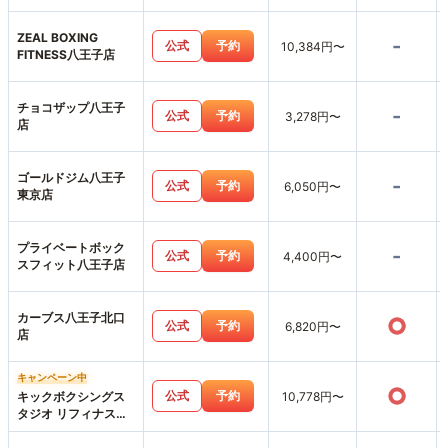
ZEAL BOXING
-
公式
予約
10,384円〜
FITNESS八王子店
チョコザップ八王子
-
公式
予約
3,278円〜
店
ゴールドジム八王子
-
公式
予約
6,050円〜
東京店
プライベートボック
-
公式
予約
4,400円〜
スフィット八王子店
カーブス八王子北口
○
公式
予約
6,820円〜
店
キャンペーン中
○
公式
予約
キックボクシングス
10,778円〜
タジオ リフィナス八
王子店