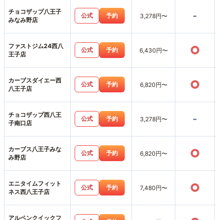
チョコザップ八王子
-
公式
予約
3,278円〜
みなみ野店
ファストジム24西八
○
公式
予約
6,430円〜
王子店
カーブスダイエー西
○
公式
予約
6,820円〜
八王子店
チョコザップ西八王
-
公式
予約
3,278円〜
子南口店
カーブス八王子みな
○
公式
予約
6,820円〜
み野店
エニタイムフィット
○
公式
予約
7,480円〜
ネス西八王子店
アルペンクイックフ