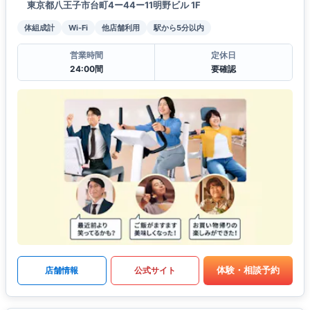
東京都八王子市台町4ー44ー11明野ビル 1F
体組成計
Wi-Fi
他店舗利用
駅から5分以内
営業時間
定休日
24:00間
要確認
体験・相談予約
店舗情報
公式サイト