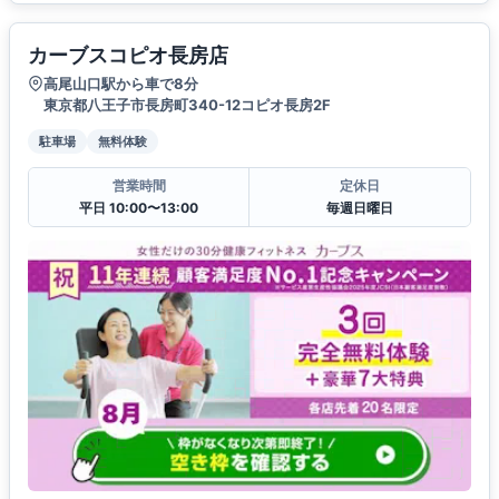
カーブスコピオ長房店
高尾山口駅から車で8分
東京都八王子市長房町340-12コピオ長房2F
駐車場
無料体験
営業時間
定休日
平日 10:00〜13:00
毎週日曜日