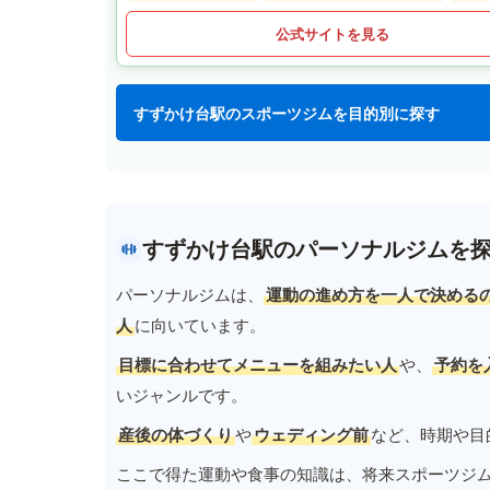
公式サイトを見る
すずかけ台駅のスポーツジムを目的別に探す
すずかけ台駅のパーソナルジムを
パーソナルジムは、
運動の進め方を一人で決める
人
に向いています。
目標に合わせてメニューを組みたい人
や、
予約を
いジャンルです。
産後の体づくり
や
ウェディング前
など、時期や目
ここで得た運動や食事の知識は、将来スポーツジ