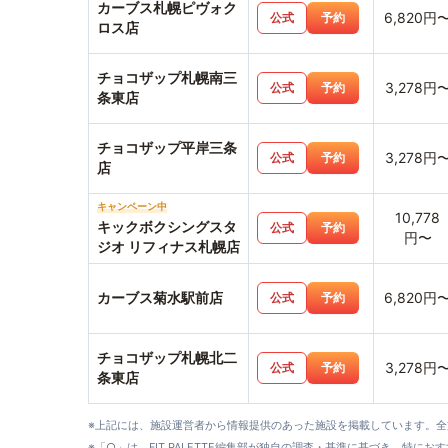
カーブス札幌ピヴォク
6,820円
公式
予約
ロス店
チョコザップ札幌南三
3,278円
公式
予約
条東店
チョコザップ平岸三条
3,278円
公式
予約
店
キャンペーン中
10,778
キックボクシングスタ
公式
予約
円〜
ジオ リフィナス札幌店
カーブス菊水駅前店
6,820円
公式
予約
チョコザップ札幌北二
3,278円
公式
予約
条東店
※上記には、施設運営者から情報提供のあった施設を掲載しています。
※「○」は、FIT PALETTE編集部が独自の調査・基準に基づき、特にお