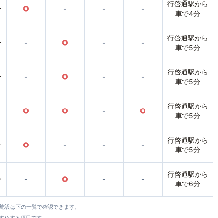
行啓通駅から
〜
○
-
-
-
車で4分
行啓通駅から
〜
-
○
-
-
車で5分
行啓通駅から
〜
-
○
-
-
車で5分
行啓通駅から
○
○
-
○
車で5分
行啓通駅から
〜
○
-
-
-
車で5分
行啓通駅から
〜
-
○
-
-
車で6分
全施設は下の一覧で確認できます。
すすめする項目です。