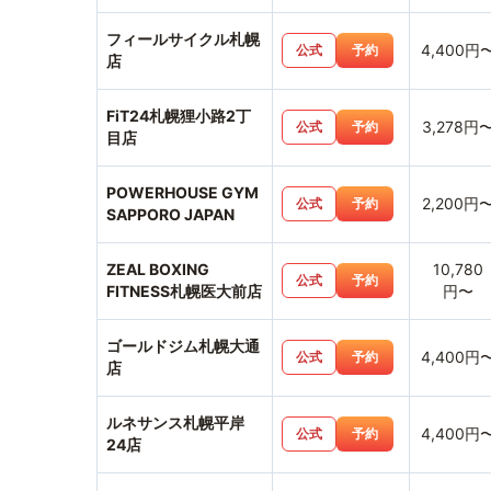
フィールサイクル札幌
4,400円
公式
予約
店
FiT24札幌狸小路2丁
3,278円
公式
予約
目店
POWERHOUSE GYM
2,200円
公式
予約
SAPPORO JAPAN
ZEAL BOXING
10,780
公式
予約
FITNESS札幌医大前店
円〜
ゴールドジム札幌大通
4,400円
公式
予約
店
ルネサンス札幌平岸
4,400円
公式
予約
24店