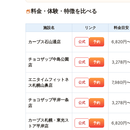
料金・体験・特徴を比べる
施設名
リンク
料金目安
カーブス石山通店
6,820円
公式
予約
チョコザップ中島公園
3,278円
公式
予約
店
エニタイムフィットネ
7,980円
公式
予約
ス札幌山鼻店
チョコザップ平岸一条
3,278円
公式
予約
店
カーブス札幌・東光ス
6,820円
公式
予約
トア平岸店