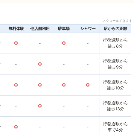
スクロールできます 
無料体験
他店舗利用
駐車場
シャワー
駅からの距離
行啓通駅から
〜
○
-
○
-
徒歩8分
行啓通駅から
〜
-
○
-
-
徒歩9分
行啓通駅から
〜
○
○
○
○
徒歩10分
行啓通駅から
〜
-
○
-
-
徒歩13分
行啓通駅から
〜
○
-
-
-
車で4分