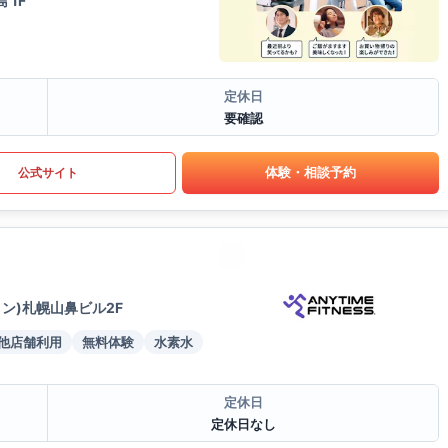
 1F
定休日
要確認
体験・相談予約
公式サイト
ヨン)札幌山鼻ビル2F
他店舗利用
無料体験
水素水
定休日
定休日なし