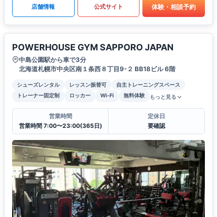
体験・相談予約
店舗情報
公式サイト
POWERHOUSE GYM SAPPORO JAPAN
中島公園駅から車で3分
北海道札幌市中央区南１条西８丁目9-２ BB18ビル 6階
シューズレンタル
レッスン振替可
自主トレーニングスペース
トレーナー固定制
ロッカー
Wi-Fi
無料体験
もっと見る
営業時間
定休日
営業時間 7:00〜23:00(365日)
要確認