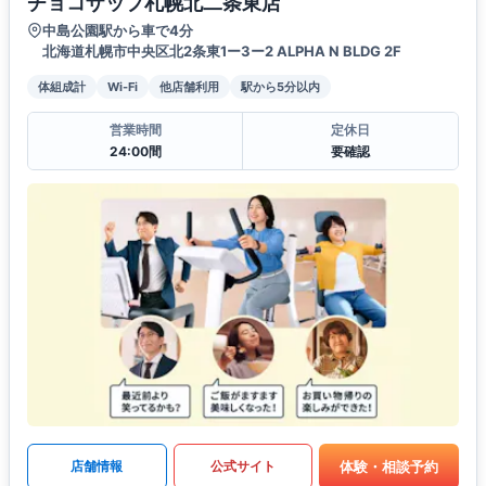
チョコザップ札幌北二条東店
中島公園駅から車で4分
北海道札幌市中央区北2条東1ー3ー2 ALPHA N BLDG 2F
体組成計
Wi-Fi
他店舗利用
駅から5分以内
営業時間
定休日
24:00間
要確認
体験・相談予約
店舗情報
公式サイト