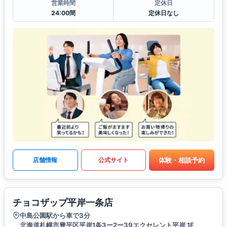
営業時間
定休日
24:00間
定休日なし
体験・相談予約
店舗情報
公式サイト
チョコザップ平岸一条店
中島公園駅から車で3分
北海道札幌市豊平区平岸1条3ー2ー39エクセレント平岸 1F