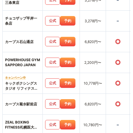
-
3,278円〜
三条東店
チョコザップ平岸一
-
公式
予約
3,278円〜
条店
○
公式
予約
カーブス石山通店
6,820円〜
POWERHOUSE GYM
○
公式
予約
2,200円〜
SAPPORO JAPAN
キャンペーン中
○
公式
予約
キックボクシングス
10,778円〜
タジオ リフィナス札
幌店
○
公式
予約
カーブス菊水駅前店
6,820円〜
ZEAL BOXING
-
公式
予約
10,780円〜
FITNESS札幌医大前
店