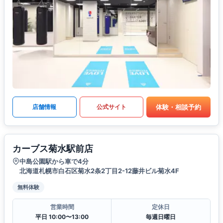
体験・相談予約
店舗情報
公式サイト
カーブス菊水駅前店
中島公園駅から車で4分
北海道札幌市白石区菊水2条2丁目2-12藤井ビル菊水4F
無料体験
営業時間
定休日
平日 10:00〜13:00
毎週日曜日