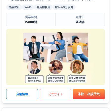
体組成計
Wi-Fi
他店舗利用
駅から5分以内
営業時間
定休日
24:00間
要確認
体験・相談予約
店舗情報
公式サイト