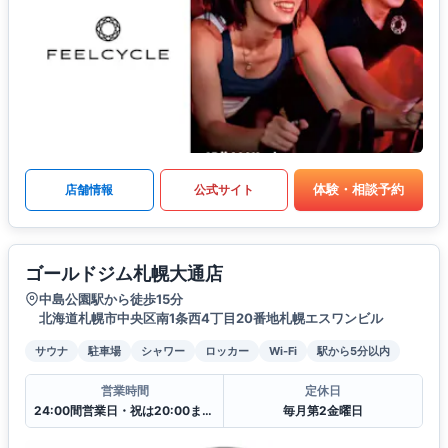
体験・相談予約
店舗情報
公式サイト
ゴールドジム札幌大通店
中島公園駅から徒歩15分
北海道札幌市中央区南1条西4丁目20番地札幌エスワンビル
サウナ
駐車場
シャワー
ロッカー
Wi-Fi
駅から5分以内
営業時間
定休日
24:00間営業日・祝は20:00まで翌日10:00からの営業となります.
毎月第2金曜日