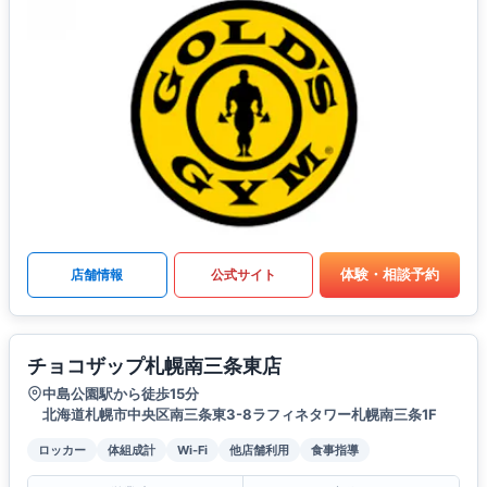
体験・相談予約
店舗情報
公式サイト
チョコザップ札幌南三条東店
中島公園駅から徒歩15分
北海道札幌市中央区南三条東3-8ラフィネタワー札幌南三条1F
ロッカー
体組成計
Wi-Fi
他店舗利用
食事指導