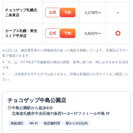
チョコザップ札幌北
-
公式
予約
3,278円〜
二条東店
カーブス札幌・東光
○
公式
予約
6,820円〜
ストア平岸店
※上記には、施設運営者から情報提供のあった施設を掲載しています。全施設は下の一
覧で確認できます。
※「○」は、FIT PALETTE編集部が独自の調査・基準に基づき、特におすすめする項目
です。
※「－」は未提供を示すものではありません。詳細は各施設の公式サイトをご確認くだ
さい。
チョコザップ中島公園店
中島公園駅から徒歩6分
北海道札幌市中央区南11条西1ー3ー17ファミール中島 1F
体組成計
Wi-Fi
他店舗利用
駅から5分以内