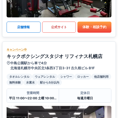
体験・相談予約
店舗情報
公式サイト
キャンペーン中
キックボクシングスタジオ リフィナス札幌店
中島公園駅から車で4分
北海道札幌市中央区北1条西3丁目3-31 古久根ビル B1F
タオルレンタル
ウェアレンタル
シャワー
ロッカー
他店舗利用
無料体験
水素水
駅から5分以内
営業時間
定休日
平日 11:00〜22:00 土曜 10:00〜20:00 日・祝 10:00〜18:00
毎週月曜日