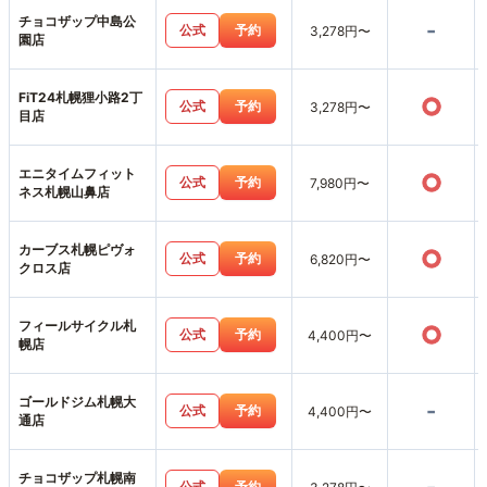
チョコザップ中島公
-
公式
予約
3,278円〜
園店
FiT24札幌狸小路2丁
○
公式
予約
3,278円〜
目店
エニタイムフィット
○
公式
予約
7,980円〜
ネス札幌山鼻店
カーブス札幌ピヴォ
○
公式
予約
6,820円〜
クロス店
フィールサイクル札
○
公式
予約
4,400円〜
幌店
ゴールドジム札幌大
-
公式
予約
4,400円〜
通店
チョコザップ札幌南
公式
予約