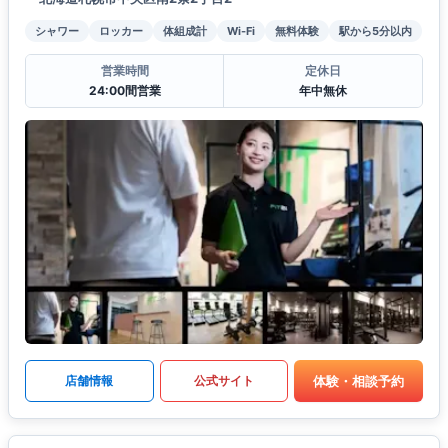
シャワー
ロッカー
体組成計
Wi-Fi
無料体験
駅から5分以内
営業時間
定休日
24:00間営業
年中無休
体験・相談予約
店舗情報
公式サイト