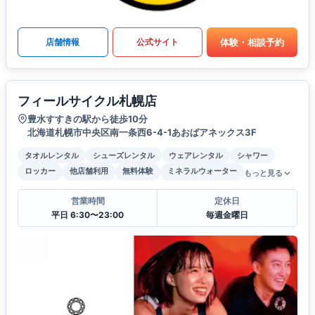
体験・相談予約
店舗情報
公式サイト
フィールサイクル札幌店
豊水すすきの駅から徒歩10分
北海道札幌市中央区南一条西6-4-1あおばアネックス3F
タオルレンタル
シューズレンタル
ウェアレンタル
シャワー
ロッカー
他店舗利用
無料体験
ミネラルウォーター
もっと見る
営業時間
定休日
平日 6:30〜23:00
毎週金曜日