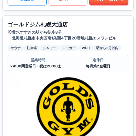
ゴールドジム札幌大通店
豊水すすきの駅から徒歩8分
北海道札幌市中央区南1条西4丁目20番地札幌エスワンビル
サウナ
駐車場
シャワー
ロッカー
Wi-Fi
駅から5分以内
営業時間
定休日
24:00間営業日・祝は20:00まで翌日10:00からの営業となります.
毎月第2金曜日