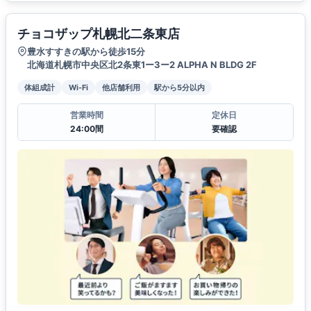
チョコザップ札幌北二条東店
豊水すすきの駅から徒歩15分
北海道札幌市中央区北2条東1ー3ー2 ALPHA N BLDG 2F
体組成計
Wi-Fi
他店舗利用
駅から5分以内
営業時間
定休日
24:00間
要確認