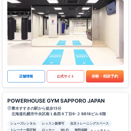
体験・相談予約
店舗情報
公式サイト
POWERHOUSE GYM SAPPORO JAPAN
豊水すすきの駅から徒歩13分
北海道札幌市中央区南１条西８丁目9-２ BB18ビル 6階
シューズレンタル
レッスン振替可
自主トレーニングスペース
トレーナー固定制
ロッカー
Wi-Fi
無料体験
もっと見る