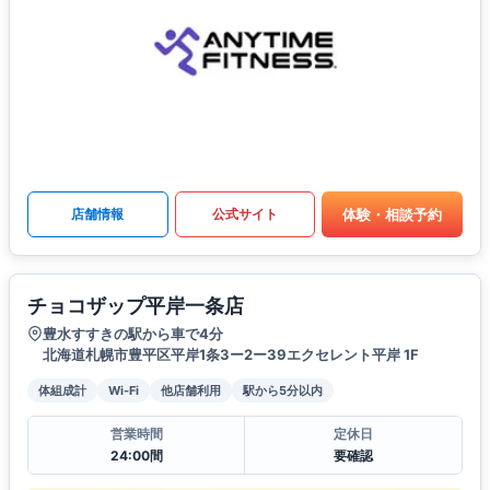
体験・相談予約
店舗情報
公式サイト
チョコザップ平岸一条店
豊水すすきの駅から車で4分
北海道札幌市豊平区平岸1条3ー2ー39エクセレント平岸 1F
体組成計
Wi-Fi
他店舗利用
駅から5分以内
営業時間
定休日
24:00間
要確認