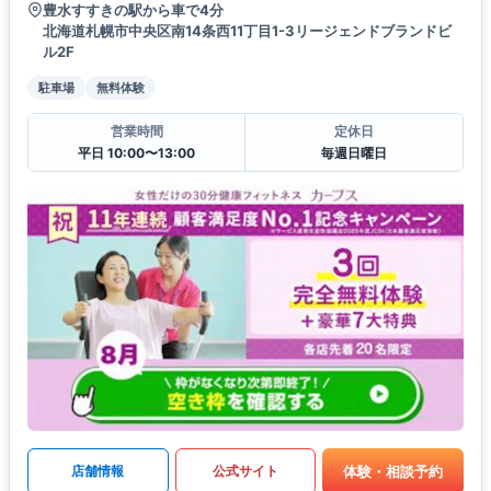
豊水すすきの駅から車で4分
北海道札幌市中央区南14条西11丁目1-3リージェンドブランドビ
ル2F
駐車場
無料体験
営業時間
定休日
平日 10:00〜13:00
毎週日曜日
体験・相談予約
店舗情報
公式サイト