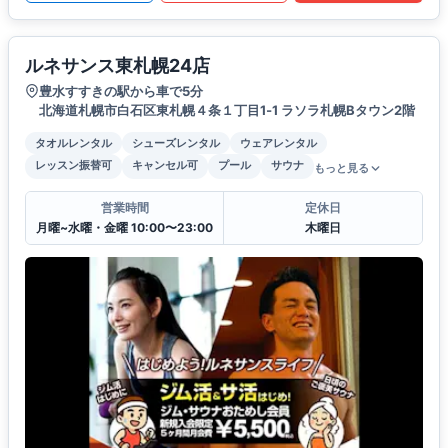
ルネサンス東札幌24店
豊水すすきの駅から車で5分
北海道札幌市白石区東札幌４条１丁目1‐1 ラソラ札幌Bタウン2階
タオルレンタル
シューズレンタル
ウェアレンタル
レッスン振替可
キャンセル可
プール
サウナ
もっと見る
営業時間
定休日
月曜~水曜・金曜 10:00〜23:00
木曜日