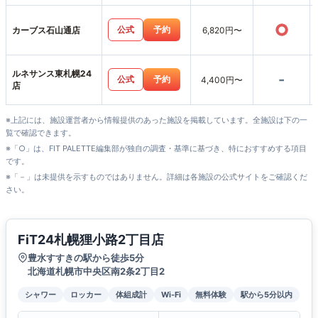
○
公式
予約
カーブス石山通店
6,820円〜
ルネサンス東札幌24
-
公式
予約
4,400円〜
店
※上記には、施設運営者から情報提供のあった施設を掲載しています。全施設は下の一
覧で確認できます。
※「○」は、FIT PALETTE編集部が独自の調査・基準に基づき、特におすすめする項目
です。
※「－」は未提供を示すものではありません。詳細は各施設の公式サイトをご確認くだ
さい。
FiT24札幌狸小路2丁目店
豊水すすきの駅から徒歩5分
北海道札幌市中央区南2条2丁目2
シャワー
ロッカー
体組成計
Wi-Fi
無料体験
駅から5分以内