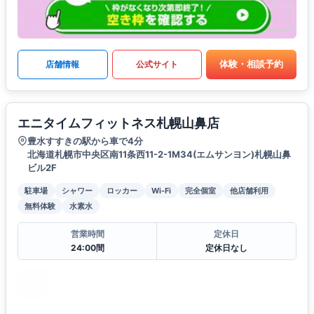
体験・相談予約
店舗情報
公式サイト
エニタイムフィットネス札幌山鼻店
豊水すすきの駅から車で4分
北海道札幌市中央区南11条西11-2-1M34(エムサンヨン)札幌山鼻
ビル2F
駐車場
シャワー
ロッカー
Wi-Fi
完全個室
他店舗利用
無料体験
水素水
営業時間
定休日
24:00間
定休日なし