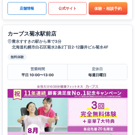
体験・相談予約
店舗情報
公式サイト
カーブス菊水駅前店
豊水すすきの駅から車で3分
北海道札幌市白石区菊水2条2丁目2-12藤井ビル菊水4F
無料体験
営業時間
定休日
平日 10:00〜13:00
毎週日曜日