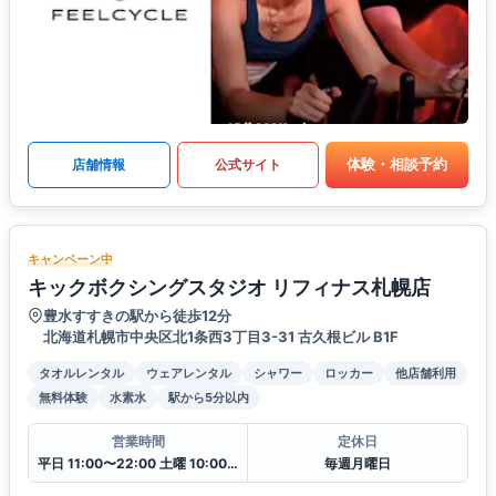
体験・相談予約
店舗情報
公式サイト
キャンペーン中
キックボクシングスタジオ リフィナス札幌店
豊水すすきの駅から徒歩12分
北海道札幌市中央区北1条西3丁目3-31 古久根ビル B1F
タオルレンタル
ウェアレンタル
シャワー
ロッカー
他店舗利用
無料体験
水素水
駅から5分以内
営業時間
定休日
平日 11:00〜22:00 土曜 10:00〜20:00 日・祝 10:00〜18:00
毎週月曜日