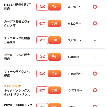
FiT24札幌狸小路2丁
○
公式
予約
3,278円〜
目店
カーブス札幌ピヴォ
○
公式
予約
6,820円〜
クロス店
チョコザップ札幌南
-
公式
予約
3,278円〜
三条東店
ゴールドジム札幌大
-
公式
予約
4,400円〜
通店
フィールサイクル札
○
公式
予約
4,400円〜
幌店
キャンペーン中
○
公式
予約
キックボクシングス
10,778円〜
タジオ リフィナス札
幌店
POWERHOUSE GYM
公式
予約