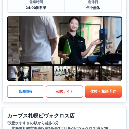
営業時間
定休日
24:00間営業
年中無休
体験・相談予約
店舗情報
公式サイト
カーブス札幌ピヴォクロス店
豊水すすきの駅から徒歩6分
北海道札幌市中央区南1条西2丁目9-1ピヴォクロス地下2F