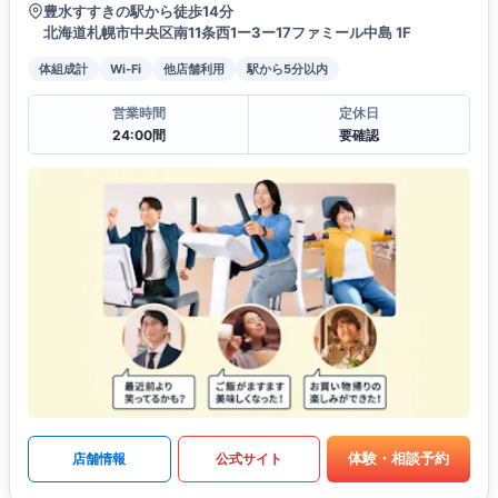
豊水すすきの駅から徒歩14分
北海道札幌市中央区南11条西1ー3ー17ファミール中島 1F
体組成計
Wi-Fi
他店舗利用
駅から5分以内
営業時間
定休日
24:00間
要確認
体験・相談予約
店舗情報
公式サイト