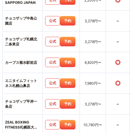
○
2,200円〜
SAPPORO JAPAN
チョコザップ中島公
-
公式
予約
3,278円〜
園店
チョコザップ札幌北
-
公式
予約
3,278円〜
二条東店
○
公式
予約
カーブス菊水駅前店
6,820円〜
エニタイムフィット
○
公式
予約
7,980円〜
ネス札幌山鼻店
チョコザップ平岸一
-
公式
予約
3,278円〜
条店
ZEAL BOXING
-
公式
予約
10,780円〜
FITNESS札幌医大前
店