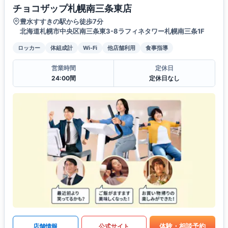
チョコザップ札幌南三条東店
豊水すすきの駅から徒歩7分
北海道札幌市中央区南三条東3-8ラフィネタワー札幌南三条1F
ロッカー
体組成計
Wi-Fi
他店舗利用
食事指導
営業時間
定休日
24:00間
定休日なし
体験・相談予約
店舗情報
公式サイト