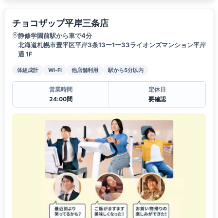
チョコザップ平岸三条店
静修学園前駅から車で4分
北海道札幌市豊平区平岸3条13ー1ー33ライオンズマンション平岸
通 1F
体組成計
Wi-Fi
他店舗利用
駅から5分以内
営業時間
定休日
24:00間
要確認