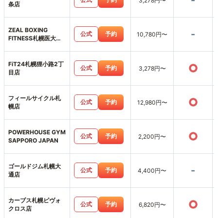
-
3,278円〜
条店
ZEAL BOXING
-
公式
予約
10,780円〜
FITNESS札幌医大前
店
FiT24札幌狸小路2丁
○
公式
予約
3,278円〜
目店
フィールサイクル札
○
公式
予約
12,980円〜
幌店
POWERHOUSE GYM
○
公式
予約
2,200円〜
SAPPORO JAPAN
ゴールドジム札幌大
-
公式
予約
4,400円〜
通店
カーブス札幌ピヴォ
○
公式
予約
6,820円〜
クロス店