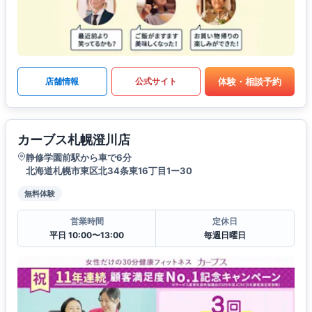
体験・相談予約
店舗情報
公式サイト
カーブス札幌澄川店
静修学園前駅から車で6分
北海道札幌市東区北34条東16丁目1ー30
無料体験
営業時間
定休日
平日 10:00〜13:00
毎週日曜日