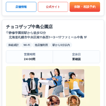
体験・相談予約
店舗情報
公式サイト
チョコザップ中島公園店
静修学園前駅から徒歩12分
北海道札幌市中央区南11条西1ー3ー17ファミール中島 1F
体組成計
Wi-Fi
他店舗利用
駅から5分以内
営業時間
定休日
24:00間
要確認