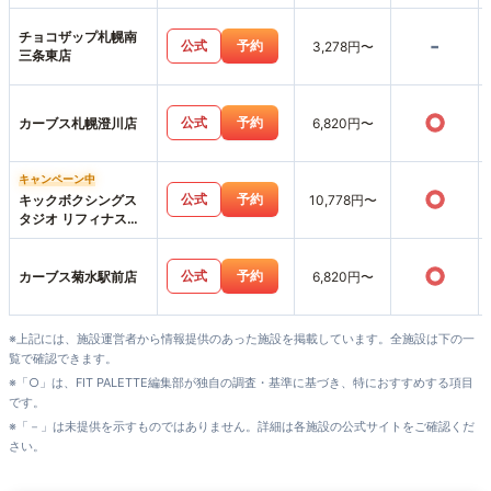
チョコザップ札幌南
-
公式
予約
3,278円〜
三条東店
○
公式
予約
カーブス札幌澄川店
6,820円〜
キャンペーン中
○
公式
予約
キックボクシングス
10,778円〜
タジオ リフィナス札
幌店
○
公式
予約
カーブス菊水駅前店
6,820円〜
※上記には、施設運営者から情報提供のあった施設を掲載しています。全施設は下の一
覧で確認できます。
※「○」は、FIT PALETTE編集部が独自の調査・基準に基づき、特におすすめする項目
です。
※「－」は未提供を示すものではありません。詳細は各施設の公式サイトをご確認くだ
さい。