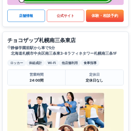
体験・相談予約
店舗情報
公式サイト
チョコザップ札幌南三条東店
静修学園前駅から車で5分
北海道札幌市中央区南三条東3-8ラフィネタワー札幌南三条1F
ロッカー
体組成計
Wi-Fi
他店舗利用
食事指導
営業時間
定休日
24:00間
定休日なし