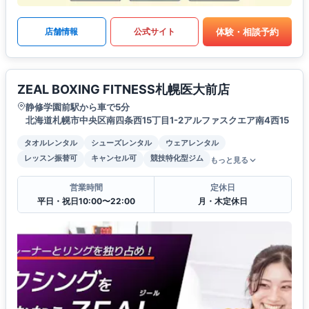
体験・相談予約
店舗情報
公式サイト
ZEAL BOXING FITNESS札幌医大前店
静修学園前駅から車で5分
北海道札幌市中央区南四条西15丁目1-2アルファスクエア南4西15
タオルレンタル
シューズレンタル
ウェアレンタル
レッスン振替可
キャンセル可
競技特化型ジム
もっと見る
営業時間
定休日
平日・祝日10:00〜22:00
月・木定休日