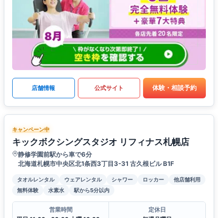
体験・相談予約
店舗情報
公式サイト
キャンペーン中
キックボクシングスタジオ リフィナス札幌店
静修学園前駅から車で6分
北海道札幌市中央区北1条西3丁目3-31 古久根ビル B1F
タオルレンタル
ウェアレンタル
シャワー
ロッカー
他店舗利用
無料体験
水素水
駅から5分以内
営業時間
定休日