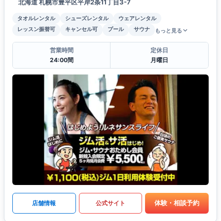
北海道 札幌市豊平区平岸2条11丁目3-7
タオルレンタル
シューズレンタル
ウェアレンタル
レッスン振替可
キャンセル可
プール
サウナ
もっと見る
営業時間
定休日
24:00間
月曜日
体験・相談予約
店舗情報
公式サイト