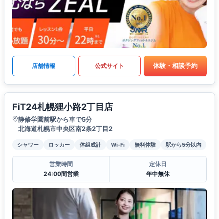
体験・相談予約
店舗情報
公式サイト
FiT24札幌狸小路2丁目店
静修学園前駅から車で5分
北海道札幌市中央区南2条2丁目2
シャワー
ロッカー
体組成計
Wi-Fi
無料体験
駅から5分以内
営業時間
定休日
24:00間営業
年中無休