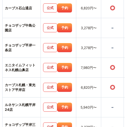
○
公式
予約
カーブス石山通店
6,820円〜
チョコザップ中島公
-
公式
予約
3,278円〜
園店
チョコザップ平岸一
-
公式
予約
3,278円〜
条店
エニタイムフィット
○
公式
予約
7,980円〜
ネス札幌山鼻店
カーブス札幌・東光
○
公式
予約
6,820円〜
ストア平岸店
ルネサンス札幌平岸
-
公式
予約
5,940円〜
24店
チョコザップ平岸三
公式
予約