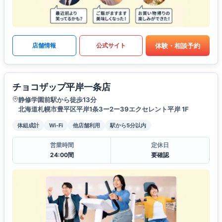
体験・相談予約
店舗情報
公式サイト
チョコザップ平岸一条店
静修学園前駅から徒歩13分
北海道札幌市豊平区平岸1条3ー2ー39エクセレント平岸 1F
体組成計
Wi-Fi
他店舗利用
駅から5分以内
営業時間
定休日
24:00間
要確認