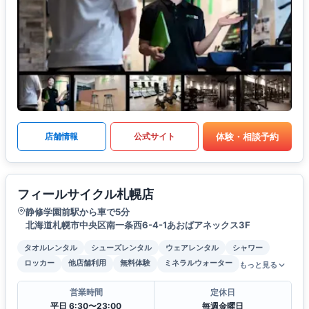
体験・相談予約
店舗情報
公式サイト
フィールサイクル札幌店
静修学園前駅から車で5分
北海道札幌市中央区南一条西6-4-1あおばアネックス3F
タオルレンタル
シューズレンタル
ウェアレンタル
シャワー
ロッカー
他店舗利用
無料体験
ミネラルウォーター
もっと見る
営業時間
定休日
平日 6:30〜23:00
毎週金曜日