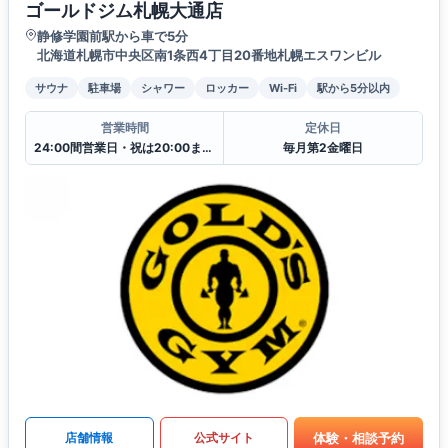
ゴールドジム札幌大通店
静修学園前駅から車で5分
北海道札幌市中央区南1条西4丁目20番地札幌エスワンビル
サウナ
駐車場
シャワー
ロッカー
Wi-Fi
駅から5分以内
営業時間
定休日
24:00間営業日・祝は20:00まで翌日10:00からの営業となります.
毎月第2金曜日
体験・相談予約
店舗情報
公式サイト