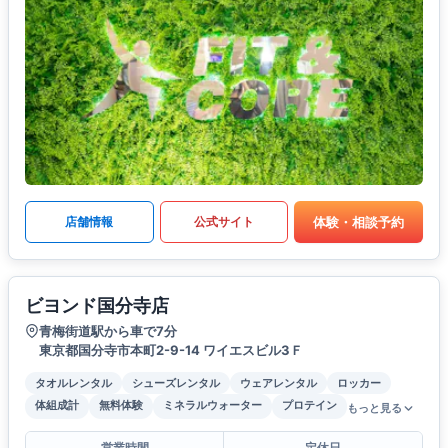
体験・相談予約
店舗情報
公式サイト
ビヨンド国分寺店
青梅街道駅から車で7分
東京都国分寺市本町2-9-14 ワイエスビル3Ｆ
タオルレンタル
シューズレンタル
ウェアレンタル
ロッカー
体組成計
無料体験
ミネラルウォーター
プロテイン
もっと見る
営業時間
定休日