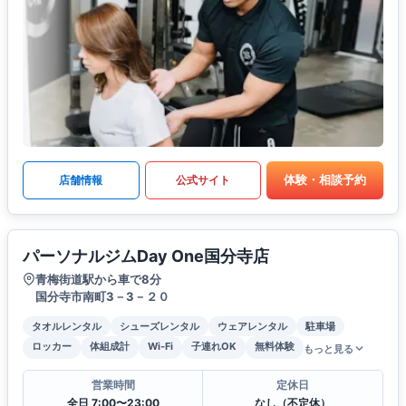
体験・相談予約
店舗情報
公式サイト
パーソナルジムDay One国分寺店
青梅街道駅から車で8分
国分寺市南町3－3－２０
タオルレンタル
シューズレンタル
ウェアレンタル
駐車場
ロッカー
体組成計
Wi-Fi
子連れOK
無料体験
もっと見る
営業時間
定休日
全日 7:00〜23:00
なし（不定休）