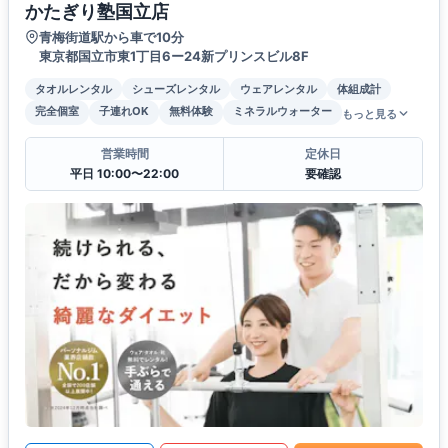
かたぎり塾国立店
青梅街道駅から車で10分
東京都国立市東1丁目6ー24新プリンスビル8F
タオルレンタル
シューズレンタル
ウェアレンタル
体組成計
完全個室
子連れOK
無料体験
ミネラルウォーター
もっと見る
営業時間
定休日
平日 10:00〜22:00
要確認