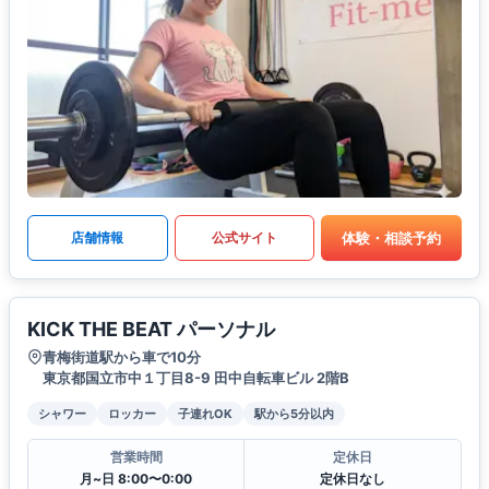
体験・相談予約
店舗情報
公式サイト
KICK THE BEAT パーソナル
青梅街道駅から車で10分
東京都国立市中１丁目8-9 田中自転車ビル 2階B
シャワー
ロッカー
子連れOK
駅から5分以内
営業時間
定休日
月~日 8:00〜0:00
定休日なし