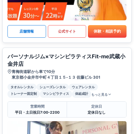
体験・相談予約
店舗情報
公式サイト
パーソナルジム×マシンピラティスFit-me武蔵小
金井店
青梅街道駅から車で10分
東京都小金井市中町４丁目１５-１３ 佐藤ビル 301
タオルレンタル
シューズレンタル
ウェアレンタル
トレーナー固定制
マシンピラティス
体組成計
もっと見る
営業時間
定休日
平日・土日祝日7:00-2200
定休日なし