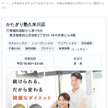
※「－」は未提供を示すものではありません。詳細は各施設の公式サイトをご確認くだ
さい。
かたぎり塾久米川店
青梅街道駅から車で5分
東京都東村山市栄町2丁目10-18今井第ビル4階
タオルレンタル
シューズレンタル
ウェアレンタル
完全個室
子連れOK
無料体験
プロテイン
食事指導
もっと見る
営業時間
定休日
平日 10:00〜22:00
月・木