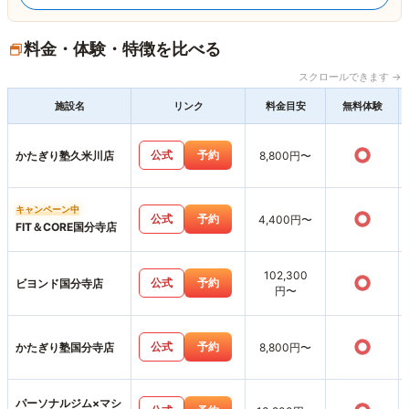
料金・体験・特徴を比べる
スクロールできます →
施設名
リンク
料金目安
無料体験
○
公式
予約
かたぎり塾久米川店
8,800円〜
キャンペーン中
○
公式
予約
4,400円〜
FIT＆CORE国分寺店
102,300
○
公式
予約
ビヨンド国分寺店
円〜
○
公式
予約
かたぎり塾国分寺店
8,800円〜
パーソナルジム×マシ