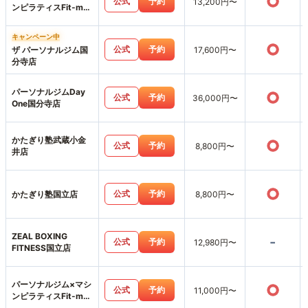
○
公式
予約
13,200円〜
ンピラティスFit-me
西国分寺店
キャンペーン中
○
公式
予約
ザ パーソナルジム国
17,600円〜
分寺店
パーソナルジムDay
○
公式
予約
36,000円〜
One国分寺店
かたぎり塾武蔵小金
○
公式
予約
8,800円〜
井店
○
公式
予約
かたぎり塾国立店
8,800円〜
ZEAL BOXING
-
公式
予約
12,980円〜
FITNESS国立店
パーソナルジム×マシ
○
公式
予約
11,000円〜
ンピラティスFit-me
武蔵小金井店