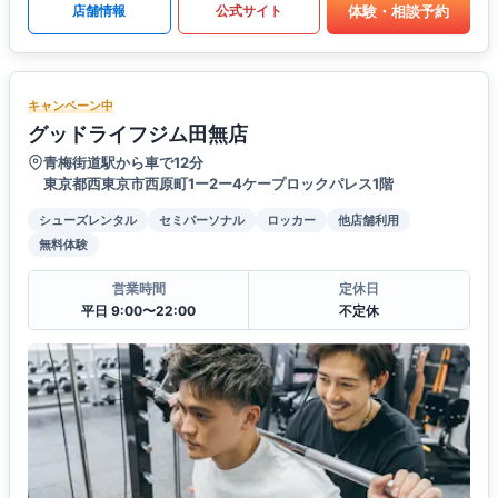
体験・相談予約
店舗情報
公式サイト
キャンペーン中
グッドライフジム田無店
青梅街道駅から車で12分
東京都西東京市西原町1ー2ー4ケープロックパレス1階
シューズレンタル
セミパーソナル
ロッカー
他店舗利用
無料体験
営業時間
定休日
平日 9:00〜22:00
不定休