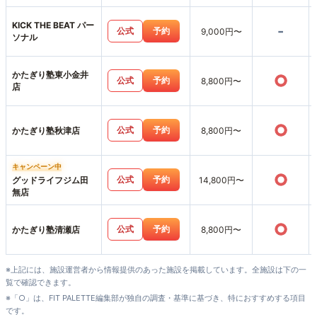
KICK THE BEAT パー
-
公式
予約
9,000円〜
ソナル
かたぎり塾東小金井
○
公式
予約
8,800円〜
店
○
公式
予約
かたぎり塾秋津店
8,800円〜
キャンペーン中
○
公式
予約
グッドライフジム田
14,800円〜
無店
○
公式
予約
かたぎり塾清瀬店
8,800円〜
※上記には、施設運営者から情報提供のあった施設を掲載しています。全施設は下の一
覧で確認できます。
※「○」は、FIT PALETTE編集部が独自の調査・基準に基づき、特におすすめする項目
です。