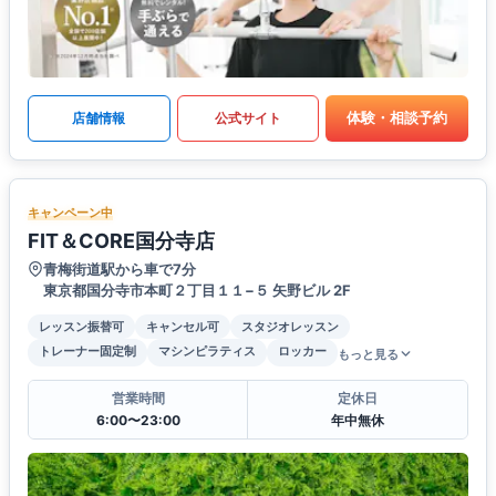
体験・相談予約
店舗情報
公式サイト
キャンペーン中
FIT＆CORE国分寺店
青梅街道駅から車で7分
東京都国分寺市本町２丁目１１−５ 矢野ビル 2F
レッスン振替可
キャンセル可
スタジオレッスン
トレーナー固定制
マシンピラティス
ロッカー
もっと見る
営業時間
定休日
6:00〜23:00
年中無休