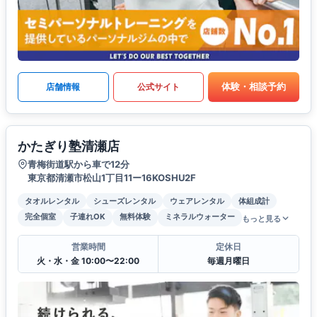
体験・相談予約
店舗情報
公式サイト
かたぎり塾清瀬店
青梅街道駅から車で12分
東京都清瀬市松山1丁目11ー16KOSHU2F
タオルレンタル
シューズレンタル
ウェアレンタル
体組成計
完全個室
子連れOK
無料体験
ミネラルウォーター
もっと見る
営業時間
定休日
火・水・金 10:00〜22:00
毎週月曜日