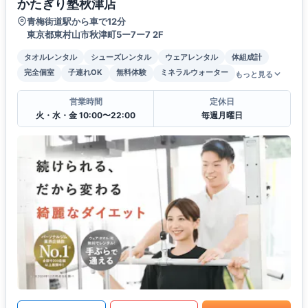
かたぎり塾秋津店
青梅街道駅から車で12分
東京都東村山市秋津町5ー7ー7 2F
タオルレンタル
シューズレンタル
ウェアレンタル
体組成計
完全個室
子連れOK
無料体験
ミネラルウォーター
もっと見る
営業時間
定休日
火・水・金 10:00〜22:00
毎週月曜日