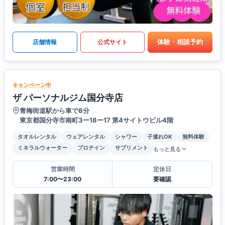
体験・相談予約
店舗情報
公式サイト
キャンペーン中
ザ パーソナルジム国分寺店
青梅街道駅から車で8分
東京都国分寺市南町3ー18ー17 第4サイトウビル4階
タオルレンタル
ウェアレンタル
シャワー
子連れOK
無料体験
ミネラルウォーター
プロテイン
サプリメント
もっと見る
営業時間
定休日
7:00〜23:00
要確認