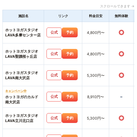
スクロールできます →
施設名
リンク
料金目安
無料体験
ホットヨガスタジオ
○
公式
予約
4,800円〜
LAVA多摩センター店
ホットヨガスタジオ
○
公式
予約
4,800円〜
LAVA聖蹟桜ヶ丘店
ホットヨガスタジオ
○
公式
予約
5,300円〜
LAVA南大沢店
キャンペーン中
-
公式
予約
ホットヨガのカルド
8,910円〜
南大沢店
ホットヨガスタジオ
○
公式
予約
5,300円〜
LAVA立川北口店