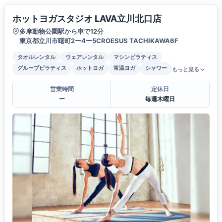
ホットヨガスタジオ LAVA立川北口店
多摩動物公園駅から車で12分
東京都立川市曙町2ー4ー5CROESUS TACHIKAWA6F
タオルレンタル
ウェアレンタル
マシンピラティス
グループピラティス
ホットヨガ
常温ヨガ
シャワー
もっと見る
営業時間
定休日
ー
毎週木曜日