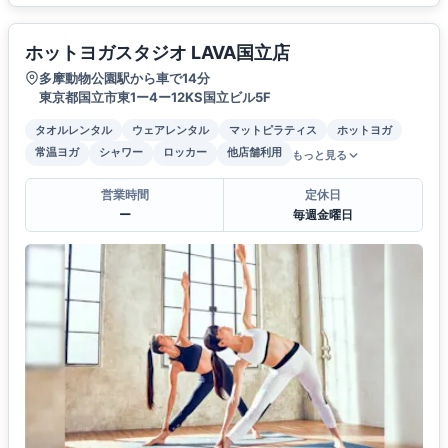
ホットヨガスタジオ LAVA国立店
多摩動物公園駅から車で14分
東京都国立市東1ー4ー12KS国立ビル5F
タオルレンタル
ウェアレンタル
マットピラティス
ホットヨガ
常温ヨガ
シャワー
ロッカー
他店舗利用
もっと見る
営業時間
定休日
ー
毎週金曜日