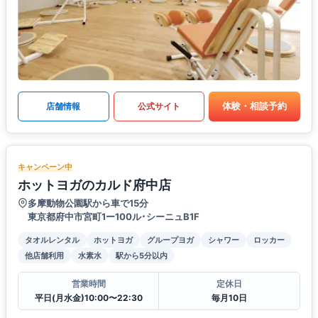
体験・相談予約
店舗情報
公式サイト
キャンペーン中
ホットヨガのカルド府中店
多摩動物公園駅から車で15分
東京都府中市宮町1ー100ル･シーニュB1F
タオルレンタル
ホットヨガ
グループヨガ
シャワー
ロッカー
他店舗利用
水素水
駅から5分以内
営業時間
定休日
平日(月水金)10:00〜22:30
毎月10日