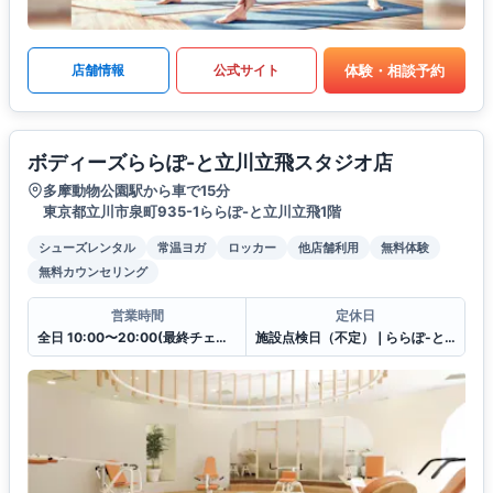
体験・相談予約
店舗情報
公式サイト
ボディーズららぽ-と立川立飛スタジオ店
多摩動物公園駅から車で15分
東京都立川市泉町935-1ららぽ-と立川立飛1階
シューズレンタル
常温ヨガ
ロッカー
他店舗利用
無料体験
無料カウンセリング
営業時間
定休日
全日 10:00〜20:00(最終チェックイン19:30)
施設点検日（不定）❘ららぽ-と立川立飛休館日（連動）