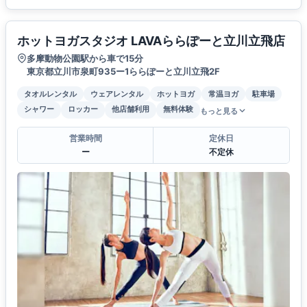
ホットヨガスタジオ LAVAららぽーと立川立飛店
多摩動物公園駅から車で15分
東京都立川市泉町935ー1ららぽーと立川立飛2F
タオルレンタル
ウェアレンタル
ホットヨガ
常温ヨガ
駐車場
シャワー
ロッカー
他店舗利用
無料体験
もっと見る
営業時間
定休日
ー
不定休