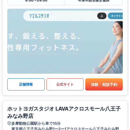
6:00〜24:00
年末年始を除き無休
体験・相談予約
店舗情報
公式サイト
ホットヨガスタジオ LAVAアクロスモール八王子
みなみ野店
多摩動物公園駅から車で15分
東京都八王子市みなみ野1ー2ー1アクロスモール八王子みなみ野