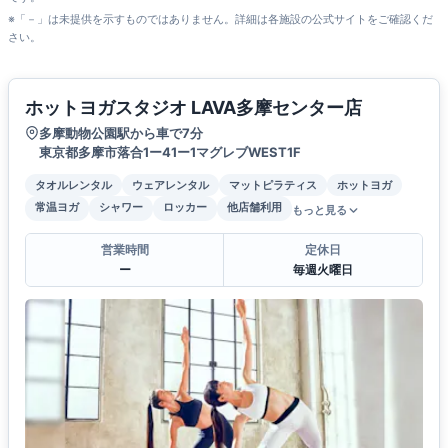
※「－」は未提供を示すものではありません。詳細は各施設の公式サイトをご確認くだ
さい。
ホットヨガスタジオ LAVA多摩センター店
多摩動物公園駅から車で7分
東京都多摩市落合1ー41ー1マグレブWEST1F
タオルレンタル
ウェアレンタル
マットピラティス
ホットヨガ
常温ヨガ
シャワー
ロッカー
他店舗利用
もっと見る
営業時間
定休日
ー
毎週火曜日