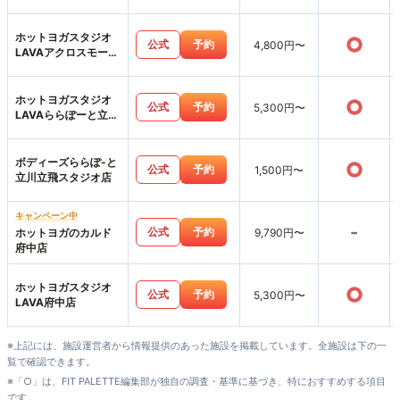
ホットヨガスタジオ
○
公式
予約
4,800円〜
LAVAアクロスモール
八王子みなみ野店
ホットヨガスタジオ
○
公式
予約
5,300円〜
LAVAららぽーと立川
立飛店
ボディーズららぽ-と
○
公式
予約
1,500円〜
立川立飛スタジオ店
キャンペーン中
-
公式
予約
ホットヨガのカルド
9,790円〜
府中店
ホットヨガスタジオ
○
公式
予約
5,300円〜
LAVA府中店
※上記には、施設運営者から情報提供のあった施設を掲載しています。全施設は下の一
覧で確認できます。
※「○」は、FIT PALETTE編集部が独自の調査・基準に基づき、特におすすめする項目
です。