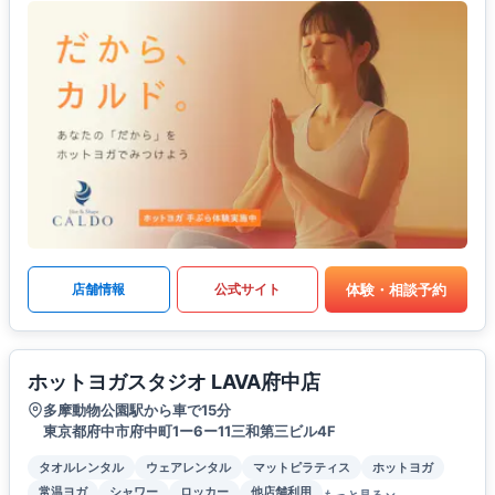
体験・相談予約
店舗情報
公式サイト
ホットヨガスタジオ LAVA府中店
多摩動物公園駅から車で15分
東京都府中市府中町1ー6ー11三和第三ビル4F
タオルレンタル
ウェアレンタル
マットピラティス
ホットヨガ
常温ヨガ
シャワー
ロッカー
他店舗利用