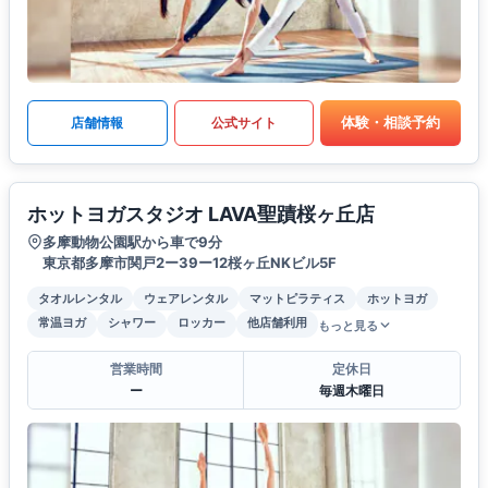
体験・相談予約
店舗情報
公式サイト
ホットヨガスタジオ LAVA聖蹟桜ヶ丘店
多摩動物公園駅から車で9分
東京都多摩市関戸2ー39ー12桜ヶ丘NKビル5F
タオルレンタル
ウェアレンタル
マットピラティス
ホットヨガ
常温ヨガ
シャワー
ロッカー
他店舗利用
もっと見る
営業時間
定休日
ー
毎週木曜日