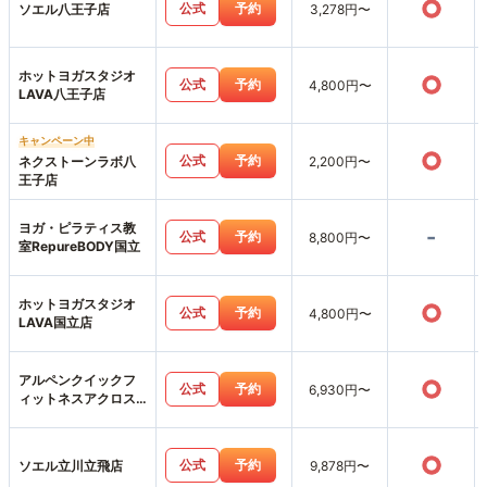
○
公式
予約
ソエル八王子店
3,278円〜
ホットヨガスタジオ
○
公式
予約
4,800円〜
LAVA八王子店
キャンペーン中
○
公式
予約
ネクストーンラボ八
2,200円〜
王子店
ヨガ・ピラティス教
-
公式
予約
8,800円〜
室RepureBODY国立
ホットヨガスタジオ
○
公式
予約
4,800円〜
LAVA国立店
アルペンクイックフ
○
公式
予約
6,930円〜
ィットネスアクロス
みなみ野店
○
公式
予約
ソエル立川立飛店
9,878円〜