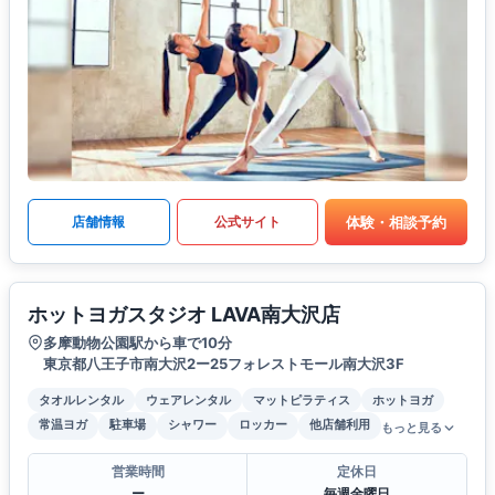
体験・相談予約
店舗情報
公式サイト
ホットヨガスタジオ LAVA南大沢店
多摩動物公園駅から車で10分
東京都八王子市南大沢2ー25フォレストモール南大沢3F
タオルレンタル
ウェアレンタル
マットピラティス
ホットヨガ
常温ヨガ
駐車場
シャワー
ロッカー
他店舗利用
もっと見る
営業時間
定休日
ー
毎週金曜日