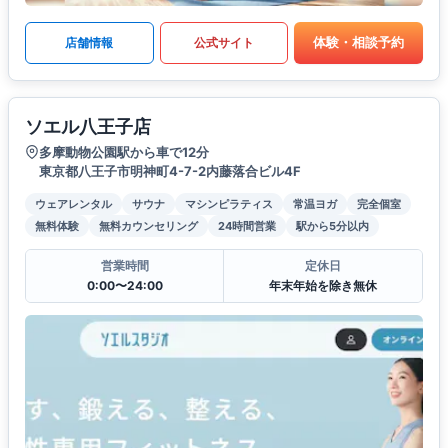
体験・相談予約
店舗情報
公式サイト
ソエル八王子店
多摩動物公園駅から車で12分
東京都八王子市明神町4-7-2内藤落合ビル4F
ウェアレンタル
サウナ
マシンピラティス
常温ヨガ
完全個室
無料体験
無料カウンセリング
24時間営業
駅から5分以内
営業時間
定休日
0:00〜24:00
年末年始を除き無休