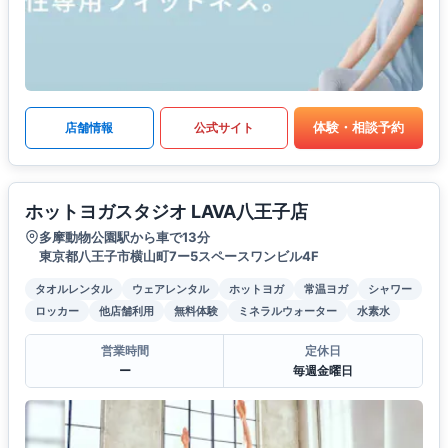
体験・相談予約
店舗情報
公式サイト
ホットヨガスタジオ LAVA八王子店
多摩動物公園駅から車で13分
東京都八王子市横山町7ー5スペースワンビル4F
タオルレンタル
ウェアレンタル
ホットヨガ
常温ヨガ
シャワー
ロッカー
他店舗利用
無料体験
ミネラルウォーター
水素水
営業時間
定休日
ー
毎週金曜日