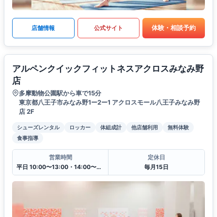
体験・相談予約
店舗情報
公式サイト
アルペンクイックフィットネスアクロスみなみ野
店
多摩動物公園駅から車で15分
東京都八王子市みなみ野1ー2ー1 アクロスモール八王子みなみ野
店 2F
シューズレンタル
ロッカー
体組成計
他店舗利用
無料体験
食事指導
営業時間
定休日
平日 10:00〜13:00・14:00〜20:00
毎月15日