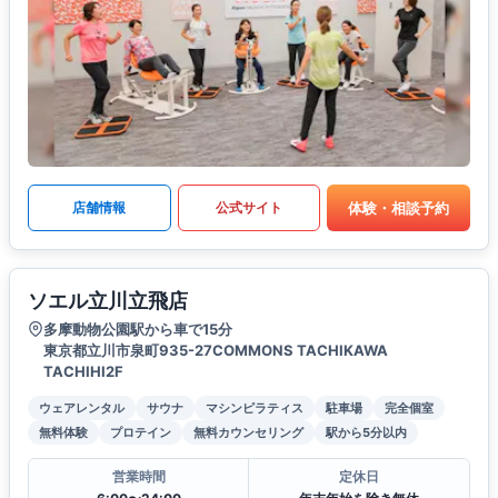
体験・相談予約
店舗情報
公式サイト
ソエル立川立飛店
多摩動物公園駅から車で15分
東京都立川市泉町935-27COMMONS TACHIKAWA
TACHIHI2F
ウェアレンタル
サウナ
マシンピラティス
駐車場
完全個室
無料体験
プロテイン
無料カウンセリング
駅から5分以内
営業時間
定休日