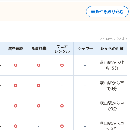
条件を絞り込む
スクロールできます 
ウェア
無料体験
食事指導
シャワー
駅からの距離
レンタル
萩山駅から徒
〜
○
○
○
-
歩15分
萩山駅から車
〜
○
○
-
-
で9分
萩山駅から車
○
○
○
-
で9分
萩山駅から車
〜
○
-
○
-
で9分