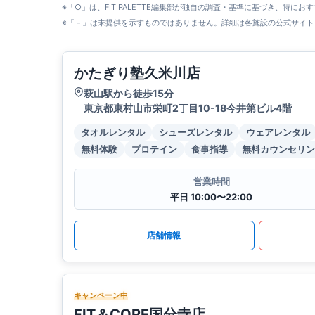
※「○」は、FIT PALETTE編集部が独自の調査・基準に基づき、特にお
※「－」は未提供を示すものではありません。詳細は各施設の公式サイト
かたぎり塾久米川店
萩山駅から徒歩15分
東京都東村山市栄町2丁目10-18今井第ビル4階
タオルレンタル
シューズレンタル
ウェアレンタル
無料体験
プロテイン
食事指導
無料カウンセリン
営業時間
平日 10:00〜22:00
店舗情報
キャンペーン中
FIT＆CORE国分寺店