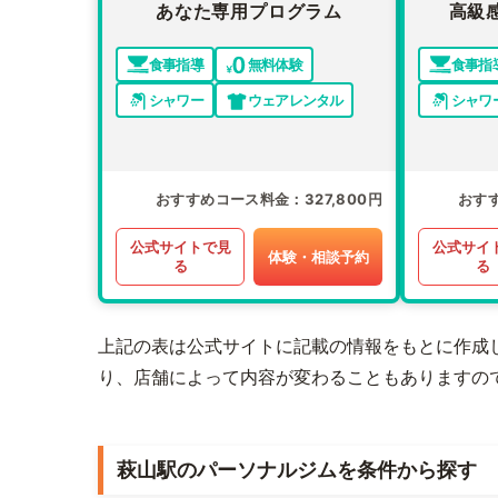
あなた専用プログラム
高級
食事指導
無料体験
食事指
シャワー
ウェアレンタル
シャワ
おすすめコース料金
327,800円
おす
公式サイトで見
公式サイ
体験・相談予約
る
る
上記の表は公式サイトに記載の情報をもとに作成
り、店舗によって内容が変わることもありますの
萩山駅のパーソナルジムを条件から探す