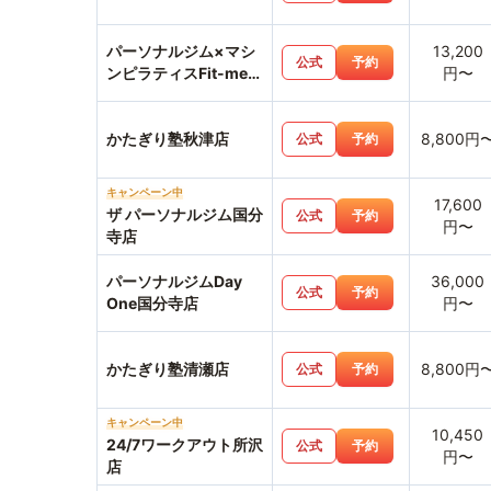
パーソナルジム×マシ
13,200
公式
予約
ンピラティスFit-me西
円〜
国分寺店
かたぎり塾秋津店
8,800円
公式
予約
キャンペーン中
17,600
ザ パーソナルジム国分
公式
予約
円〜
寺店
パーソナルジムDay
36,000
公式
予約
One国分寺店
円〜
かたぎり塾清瀬店
8,800円
公式
予約
キャンペーン中
10,450
24/7ワークアウト所沢
公式
予約
円〜
店