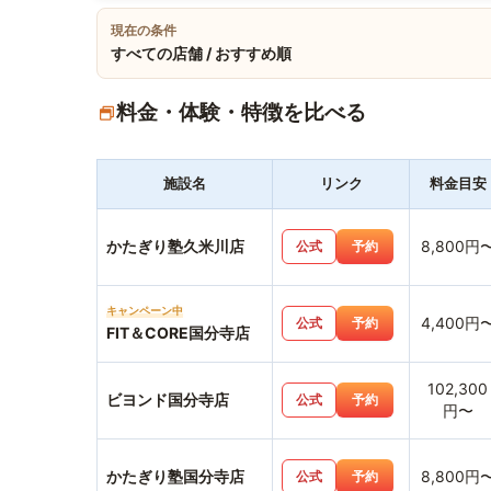
現在の条件
すべての店舗 / おすすめ順
料金・体験・特徴を比べる
施設名
リンク
料金目安
かたぎり塾久米川店
8,800円
公式
予約
キャンペーン中
4,400円
公式
予約
FIT＆CORE国分寺店
102,300
ビヨンド国分寺店
公式
予約
円〜
かたぎり塾国分寺店
8,800円
公式
予約