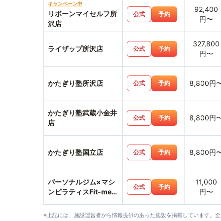
キャンペーン中
92,400
リボーンマイセルフ所
公式
予約
円〜
沢店
327,800
ライザップ所沢店
公式
予約
円〜
かたぎり塾所沢店
8,800円
公式
予約
かたぎり塾武蔵小金井
8,800円
公式
予約
店
かたぎり塾国立店
8,800円
公式
予約
パーソナルジム×マシ
11,000
公式
予約
ンピラティスFit-me武
円〜
蔵小金井店
※上記には、施設運営者から情報提供のあった施設を掲載しています。