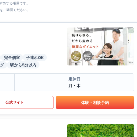
すすめする項目です。
をご確認ください。
完全個室
子連れOK
グ
駅から5分以内
定休日
月・木
体験・相談予約
公式サイト