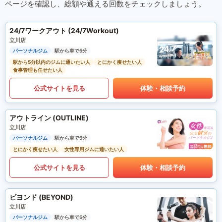
ページを確認し、総額や通える回数をチェックしましょう。
24/7ワークアウト (24/7Workout)
立川店
パーソナルジム
駅から車で5分
駅から5分以内のジムに通いたい人
とにかく痩せたい人
食事管理も任せたい人
公式サイトを見る
体験・相談予約
アウトライン (OUTLINE)
立川店
パーソナルジム
駅から車で5分
とにかく痩せたい人
女性専用ジムに通いたい人
公式サイトを見る
体験・相談予約
ビヨンド (BEYOND)
立川店
パーソナルジム
駅から車で5分