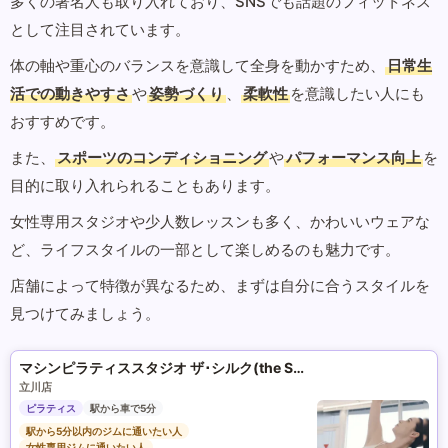
多くの著名人も取り入れており、SNSでも話題のフィットネス
として注目されています。
体の軸や重心のバランスを意識して全身を動かすため、
日常生
活での動きやすさ
や
姿勢づくり
、
柔軟性
を意識したい人にも
おすすめです。
また、
スポーツのコンディショニング
や
パフォーマンス向上
を
目的に取り入れられることもあります。
女性専用スタジオや少人数レッスンも多く、かわいいウェアな
ど、ライフスタイルの一部として楽しめるのも魅力です。
店舗によって特徴が異なるため、まずは自分に合うスタイルを
見つけてみましょう。
マシンピラティススタジオ ザ･シルク(the SILK)
立川店
ピラティス
駅から車で5分
駅から5分以内のジムに通いたい人
女性専用ジムに通いたい人