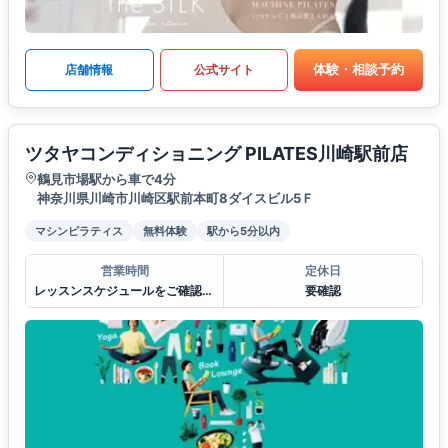
体験・相談予約
店舗情報
公式サイト
ツタヤコンディショニング PILATES川崎駅前店
鶴見市場駅から車で4分
神奈川県川崎市川崎区駅前本町8ダイスビル5Ｆ
マシンピラティス
無料体験
駅から5分以内
営業時間
定休日
レッスンスケジュールをご確認ください。
要確認