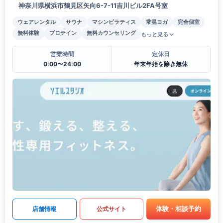
神奈川県横浜市鶴見区矢向6-7-11吉川ビル2FA号室
ウェアレンタル
サウナ
マシンピラティス
常温ヨガ
完全個室
無料体験
プロテイン
無料カウンセリング
もっと見る
営業時間
定休日
0:00〜24:00
年末年始を除き無休
体験・相談予約
店舗情報
公式サイト