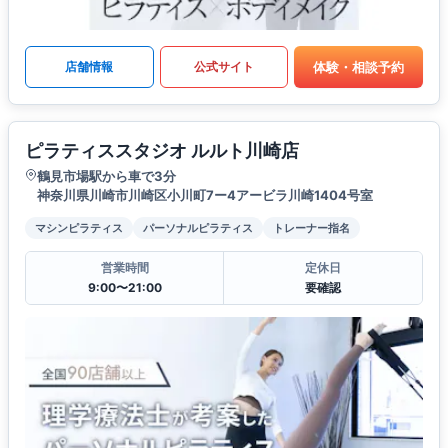
体験・相談予約
店舗情報
公式サイト
ピラティススタジオ ルルト川崎店
鶴見市場駅から車で3分
神奈川県川崎市川崎区小川町7ー4アービラ川崎1404号室
マシンピラティス
パーソナルピラティス
トレーナー指名
営業時間
定休日
9:00〜21:00
要確認