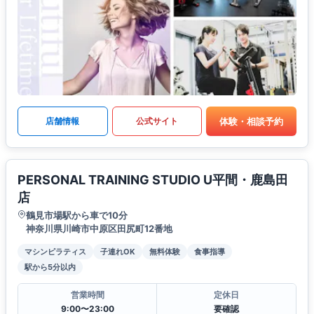
体験・相談予約
店舗情報
公式サイト
PERSONAL TRAINING STUDIO U平間・鹿島田
店
鶴見市場駅から車で10分
神奈川県川崎市中原区田尻町12番地
マシンピラティス
子連れOK
無料体験
食事指導
駅から5分以内
営業時間
定休日
9:00〜23:00
要確認