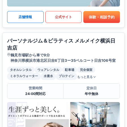
体験・相談予約
店舗情報
公式サイト
パーソナルジム＆ピラティス メルメイク横浜日
吉店
鶴見市場駅から車で9分
神奈川県横浜市港北区日吉6丁目3ー35ベルコート日吉106号室
タオルレンタル
ウェアレンタル
駐車場
完全個室
ミネラルウォーター
水素水
プロテイン
もっと見る
営業時間
定休日
24:00間対応
年中無休