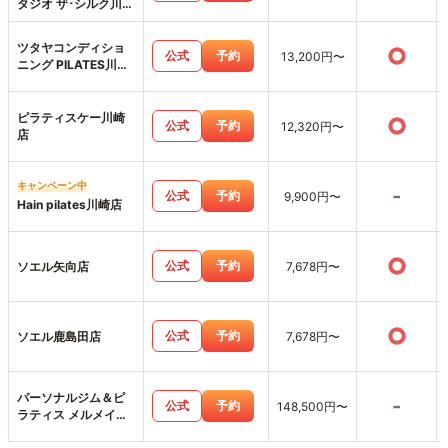
タジオ ザ･シルク川崎
店
ツタヤコンディショ
○
公式
予約
13,200円〜
ニング PILATES川崎
駅前店
ピラティスケー川崎
○
公式
予約
12,320円〜
店
キャンペーン中
-
公式
予約
9,900円〜
Hain pilates川崎店
○
公式
予約
ソエル矢向店
7,678円〜
○
公式
予約
ソエル鹿島田店
7,678円〜
パーソナルジム＆ピ
-
公式
予約
148,500円〜
ラティス メルメイク
横浜日吉店