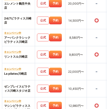
-
公式
予約
エレメント鶴見中央
20,000円〜
店
24/7ピラティス川崎
○
公式
予約
14,500円〜
店
キャンペーン中
-
公式
予約
アーバンクラシック
8,580円〜
ピラティス川崎店
キャンペーン中
○
公式
予約
9,800円〜
リントスル川崎店
キャンペーン中
-
公式
予約
22,000円〜
La pilates川崎店
ゼンプレイスピラテ
-
公式
予約
10,450円〜
ィス川崎スタジオ店
キャンペーン中
○
公式
予約
マシンピラティスス
12,980円〜