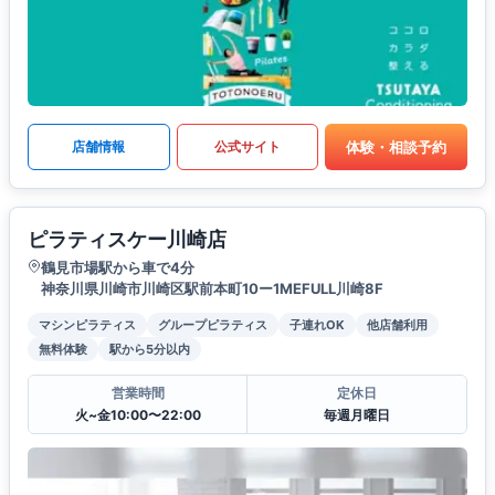
体験・相談予約
店舗情報
公式サイト
ピラティスケー川崎店
鶴見市場駅から車で4分
神奈川県川崎市川崎区駅前本町10ー1MEFULL川崎8F
マシンピラティス
グループピラティス
子連れOK
他店舗利用
無料体験
駅から5分以内
営業時間
定休日
火~金10:00〜22:00
毎週月曜日