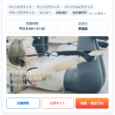
マシンピラティス
マットピラティス
パーソナルピラティス
グループピラティス
ロッカー
体組成計
他店舗利用
もっと見る
営業時間
定休日
平日 8:00〜21:30
要確認
体験・相談予約
店舗情報
公式サイト