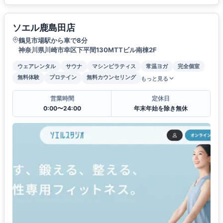
ソエル鹿島田店
鶴見市場駅から車で8分
神奈川県川崎市幸区下平間130MTTビル南棟2F
ウェアレンタル
サウナ
マシンピラティス
常温ヨガ
完全個室
無料体験
プロテイン
無料カウンセリング
もっと見る
営業時間
定休日
0:00〜24:00
年末年始を除き無休