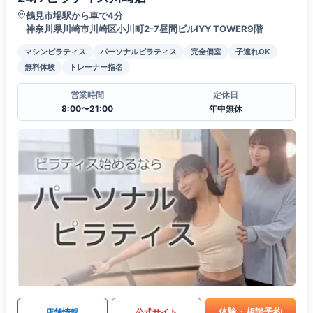
鶴見市場駅から車で4分
神奈川県川崎市川崎区小川町2-7昼間ビルIYY TOWER9階
マシンピラティス
パーソナルピラティス
完全個室
子連れOK
無料体験
トレーナー指名
営業時間
定休日
8:00〜21:00
年中無休
体験・相談予約
店舗情報
公式サイト