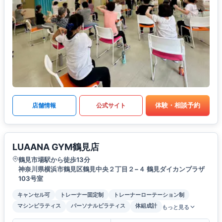
体験・相談予約
店舗情報
公式サイト
LUAANA GYM鶴見店
鶴見市場駅から徒歩13分
神奈川県横浜市鶴見区鶴見中央２丁目２−４ 鶴見ダイカンプラザ
103号室
キャンセル可
トレーナー固定制
トレーナーローテーション制
マシンピラティス
パーソナルピラティス
体組成計
もっと見る