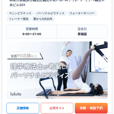
神奈川県横浜市鶴見区鶴見中央1-10-14ソワレ･ド･ミノベ鶴見中
央ビル201
マシンピラティス
パーソナルピラティス
ウォーターサーバー
トレーナー指名
駅から5分以内
営業時間
定休日
9:00〜21:00
要確認
体験・相談予約
店舗情報
公式サイト