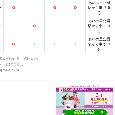
あいの里公園
〜
○
-
○
○
駅から車で19
分
あいの里公園
〜
-
○
-
-
駅から車で19
分
あいの里公園
〜
○
-
-
-
駅から車で19
分
全施設は下の一覧で確認できます。
すすめする項目です。
をご確認ください。