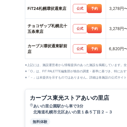
FiT24札幌環状通東店
3,278円
公式
予約
チョコザップ札幌北十
3,278円
公式
予約
五条東店
カーブス環状通東駅前
6,820円
公式
予約
店
※上記には、施設運営者から情報提供のあった施設を掲載しています。
※「○」は、FIT PALETTE編集部が独自の調査・基準に基づき、特にお
※「－」は未提供を示すものではありません。詳細は各施設の公式サイト
カーブス東光ストアあいの里店
あいの里公園駅から車で3分
北海道札幌市北区あいの里１条５丁目２－３
無料体験