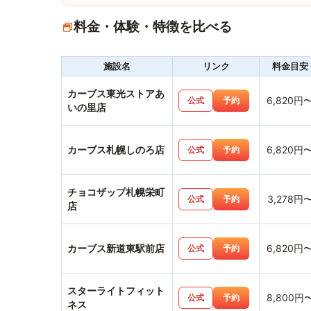
料金・体験・特徴を比べる
施設名
リンク
料金目安
カーブス東光ストアあ
6,820円
公式
予約
いの里店
カーブス札幌しのろ店
6,820円
公式
予約
チョコザップ札幌栄町
3,278円
公式
予約
店
カーブス新道東駅前店
6,820円
公式
予約
スターライトフィット
8,800円
公式
予約
ネス