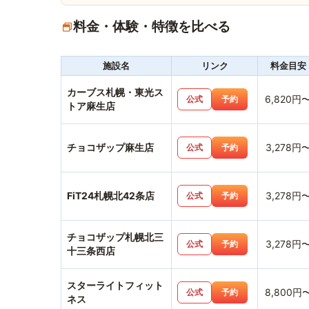
料金・体験・特徴を比べる
施設名
リンク
料金目安
カーブス札幌・東光ス
6,820円
公式
予約
トア麻生店
チョコザップ麻生店
3,278円
公式
予約
FiT24札幌北42条店
3,278円
公式
予約
チョコザップ札幌北三
3,278円
公式
予約
十三条西店
スターライトフィット
8,800円
公式
予約
ネス