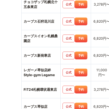
チョコザップ札幌北十
3,278円
公式
予約
五条東店
カーブス石狩花川店
6,820円
公式
予約
カーブスイオン札幌桑
6,820円
公式
予約
園店
カーブス新発寒店
6,820円
公式
予約
レガーメ琴似店絆
11,000
公式
予約
Style-gym Legame
円〜
FiT24札幌環状通東店
3,278円
公式
予約
カーブス琴似店
6,820円
公式
予約