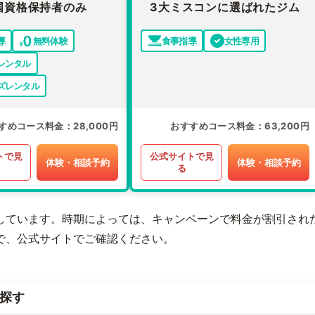
国資格保持者のみ
3大ミスコンに選ばれたジム
導
無料体験
食事指導
女性専用
レンタル
ズレンタル
すめコース料金
28,000円
おすすめコース料金
63,200円
トで見
公式サイトで見
体験・相談予約
体験・相談予約
る
しています。時期によっては、キャンペーンで料金が割引され
で、公式サイトでご確認ください。
探す