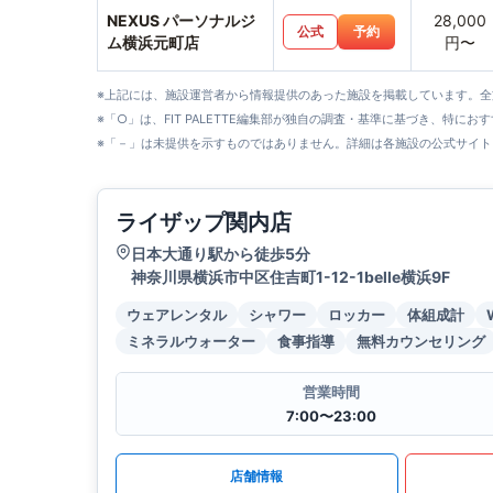
NEXUS パーソナルジ
28,000
公式
予約
ム横浜元町店
円〜
※上記には、施設運営者から情報提供のあった施設を掲載しています。
※「○」は、FIT PALETTE編集部が独自の調査・基準に基づき、特にお
※「－」は未提供を示すものではありません。詳細は各施設の公式サイト
ライザップ関内店
日本大通り駅から徒歩5分
神奈川県横浜市中区住吉町1-12-1belle横浜9F
ウェアレンタル
シャワー
ロッカー
体組成計
ミネラルウォーター
食事指導
無料カウンセリング
営業時間
7:00〜23:00
店舗情報