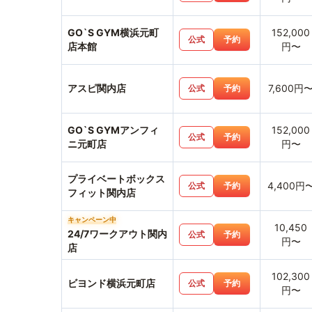
GO`S GYM横浜元町
152,000
公式
予約
店本館
円〜
アスピ関内店
7,600円
公式
予約
GO`S GYMアンフィ
152,000
公式
予約
ニ元町店
円〜
プライベートボックス
4,400円
公式
予約
フィット関内店
キャンペーン中
10,450
24/7ワークアウト関内
公式
予約
円〜
店
102,300
ビヨンド横浜元町店
公式
予約
円〜