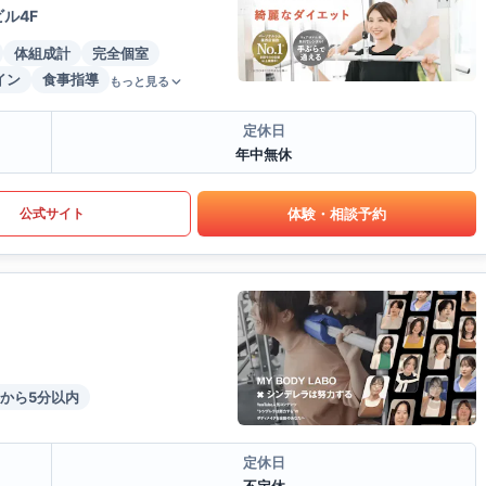
ル4F
体組成計
完全個室
イン
食事指導
もっと見る
定休日
年中無休
体験・相談予約
公式サイト
から5分以内
定休日