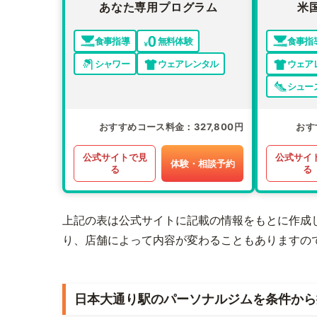
あなた専用プログラム
米
食事指導
無料体験
食事指
シャワー
ウェアレンタル
ウェア
シュー
おすすめコース料金
327,800円
おす
公式サイトで見
公式サイ
体験・相談予約
る
る
上記の表は公式サイトに記載の情報をもとに作成
り、店舗によって内容が変わることもありますの
日本大通り駅のパーソナルジムを条件から