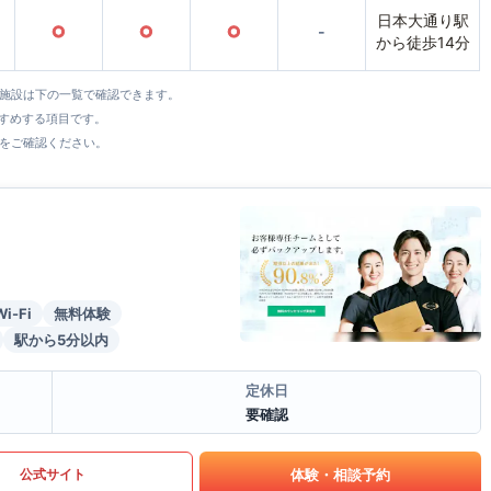
日本大通り駅
○
○
○
-
から徒歩14分
全施設は下の一覧で確認できます。
すすめする項目です。
をご確認ください。
Wi-Fi
無料体験
駅から5分以内
定休日
要確認
体験・相談予約
公式サイト