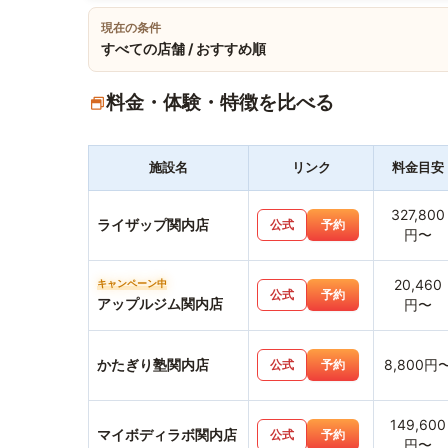
現在の条件
すべての店舗 / おすすめ順
料金・体験・特徴を比べる
施設名
リンク
料金目安
327,800
ライザップ関内店
公式
予約
円〜
20,460
キャンペーン中
公式
予約
アップルジム関内店
円〜
かたぎり塾関内店
8,800円
公式
予約
149,600
マイボディラボ関内店
公式
予約
円〜