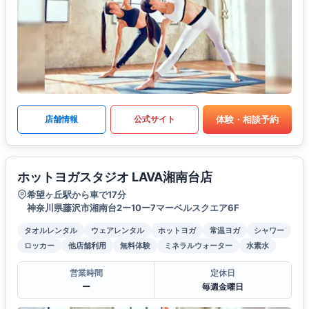
体験・相談予約
店舗情報
公式サイト
ホットヨガスタジオ LAVA湘南台店
希望ヶ丘駅から車で17分
神奈川県藤沢市湘南台2ー10ー7マーベルスクエア6F
タオルレンタル
ウェアレンタル
ホットヨガ
常温ヨガ
シャワー
ロッカー
他店舗利用
無料体験
ミネラルウォーター
水素水
営業時間
定休日
ー
毎週金曜日