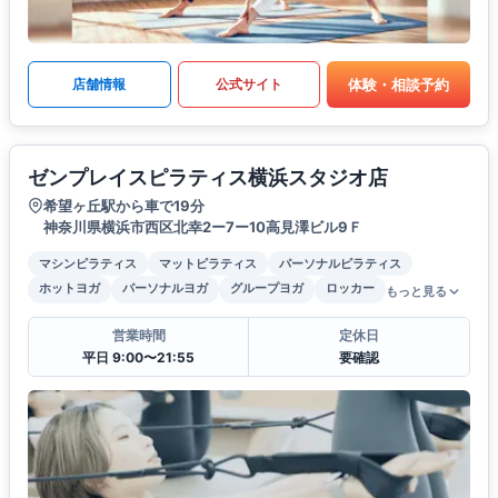
体験・相談予約
店舗情報
公式サイト
ゼンプレイスピラティス横浜スタジオ店
希望ヶ丘駅から車で19分
神奈川県横浜市西区北幸2ー7ー10高見澤ビル9Ｆ
マシンピラティス
マットピラティス
パーソナルピラティス
ホットヨガ
パーソナルヨガ
グループヨガ
ロッカー
もっと見る
営業時間
定休日
平日 9:00〜21:55
要確認