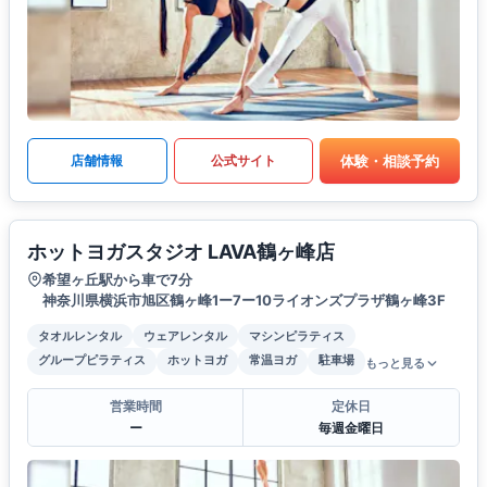
体験・相談予約
店舗情報
公式サイト
ホットヨガスタジオ LAVA鶴ヶ峰店
希望ヶ丘駅から車で7分
神奈川県横浜市旭区鶴ヶ峰1ー7ー10ライオンズプラザ鶴ヶ峰3F
タオルレンタル
ウェアレンタル
マシンピラティス
グループピラティス
ホットヨガ
常温ヨガ
駐車場
もっと見る
営業時間
定休日
ー
毎週金曜日