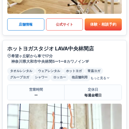
体験・相談予約
店舗情報
公式サイト
ホットヨガスタジオ LAVA中央林間店
希望ヶ丘駅から車で17分
神奈川県大和市中央林間5ー1ー8カワノイン1F
タオルレンタル
ウェアレンタル
ホットヨガ
常温ヨガ
グループヨガ
シャワー
ロッカー
他店舗利用
もっと見る
営業時間
定休日
ー
毎週金曜日