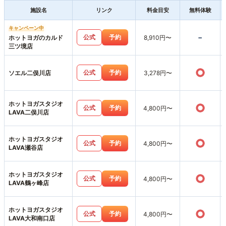
施設名
リンク
料金目安
無料体験
キャンペーン中
-
公式
予約
ホットヨガのカルド
8,910円〜
三ツ境店
○
公式
予約
ソエル二俣川店
3,278円〜
ホットヨガスタジオ
○
公式
予約
4,800円〜
LAVA二俣川店
ホットヨガスタジオ
○
公式
予約
4,800円〜
LAVA瀬谷店
ホットヨガスタジオ
○
公式
予約
4,800円〜
LAVA鶴ヶ峰店
ホットヨガスタジオ
○
公式
予約
4,800円〜
LAVA大和南口店