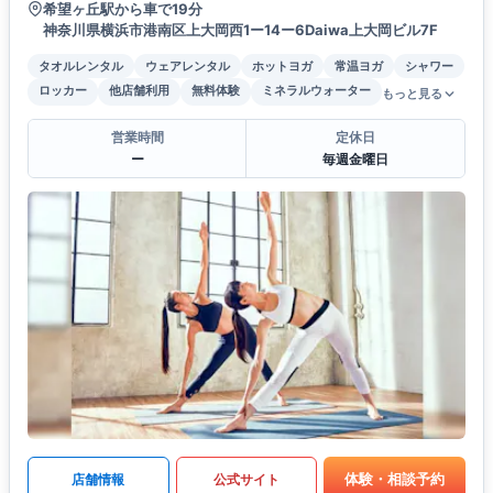
希望ヶ丘駅から車で19分
神奈川県横浜市港南区上大岡西1ー14ー6Daiwa上大岡ビル7F
タオルレンタル
ウェアレンタル
ホットヨガ
常温ヨガ
シャワー
ロッカー
他店舗利用
無料体験
ミネラルウォーター
もっと見る
営業時間
定休日
ー
毎週金曜日
体験・相談予約
店舗情報
公式サイト