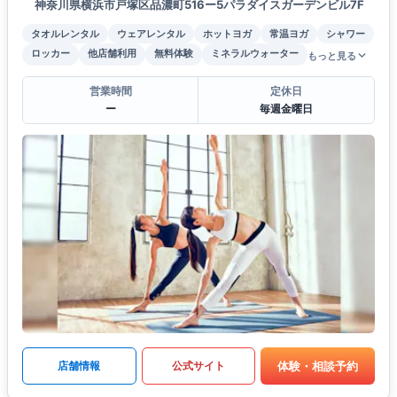
神奈川県横浜市戸塚区品濃町516ー5パラダイスガーデンビル7F
タオルレンタル
ウェアレンタル
ホットヨガ
常温ヨガ
シャワー
ロッカー
他店舗利用
無料体験
ミネラルウォーター
もっと見る
営業時間
定休日
ー
毎週金曜日
体験・相談予約
店舗情報
公式サイト