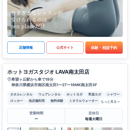
体験・相談予約
店舗情報
公式サイト
ホットヨガスタジオ LAVA南太田店
希望ヶ丘駅から車で19分
神奈川県横浜市南区南太田1ー27ー19MK南太田3F
タオルレンタル
ウェアレンタル
ホットヨガ
常温ヨガ
シャワー
ロッカー
他店舗利用
無料体験
ミネラルウォーター
もっと見る
営業時間
定休日
ー
毎週火曜日