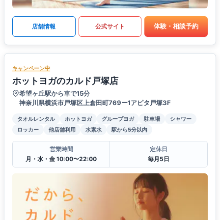
体験・相談予約
店舗情報
公式サイト
キャンペーン中
ホットヨガのカルド戸塚店
希望ヶ丘駅から車で15分
神奈川県横浜市戸塚区上倉田町769ー1アピタ戸塚3F
タオルレンタル
ホットヨガ
グループヨガ
駐車場
シャワー
ロッカー
他店舗利用
水素水
駅から5分以内
営業時間
定休日
月・水・金 10:00〜22:00
毎月5日