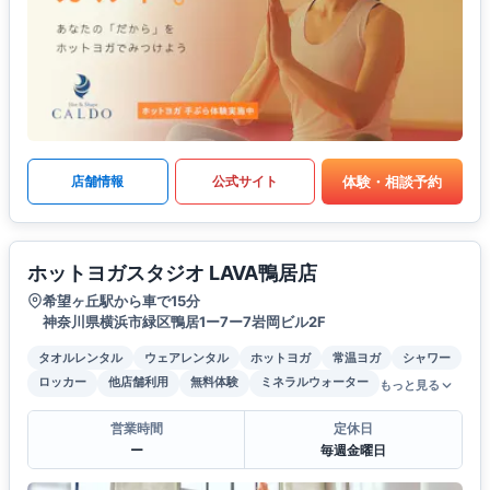
体験・相談予約
店舗情報
公式サイト
ホットヨガスタジオ LAVA鴨居店
希望ヶ丘駅から車で15分
神奈川県横浜市緑区鴨居1ー7ー7岩岡ビル2F
タオルレンタル
ウェアレンタル
ホットヨガ
常温ヨガ
シャワー
ロッカー
他店舗利用
無料体験
ミネラルウォーター
もっと見る
営業時間
定休日
ー
毎週金曜日