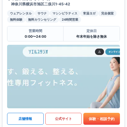
神奈川県横浜市旭区二俣川1-45-42
ウェアレンタル
サウナ
マシンピラティス
常温ヨガ
完全個室
無料体験
無料カウンセリング
24時間営業
営業時間
定休日
0:00〜24:00
年末年始を除き無休
体験・相談予約
店舗情報
公式サイト