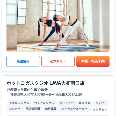
体験・相談予約
店舗情報
公式サイト
ホットヨガスタジオ LAVA大和南口店
希望ヶ丘駅から車で10分
神奈川県大和市大和南1ー5ー14永和大和ビル2F
タオルレンタル
ウェアレンタル
ホットヨガ
常温ヨガ
シャワー
ロッカー
他店舗利用
無料体験
ミネラルウォーター
もっと見る