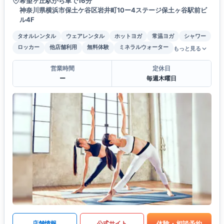
希望ヶ丘駅から車で16分
神奈川県横浜市保土ケ谷区岩井町10ー4ステージ保土ヶ谷駅前ビ
ル4F
タオルレンタル
ウェアレンタル
ホットヨガ
常温ヨガ
シャワー
ロッカー
他店舗利用
無料体験
ミネラルウォーター
もっと見る
営業時間
定休日
ー
毎週木曜日
体験・相談予約
店舗情報
公式サイト