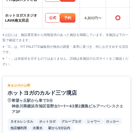
ホットヨガスタジオ
○
公式
予約
4,800円〜
LAVA南太田店
※上記には、施設運営者から情報提供のあった施設を掲載しています。全施設は下の一
覧で確認できます。
※「○」は、FIT PALETTE編集部が独自の調査・基準に基づき、特におすすめする項目
です。
※「－」は未提供を示すものではありません。詳細は各施設の公式サイトをご確認くだ
さい。
キャンペーン中
ホットヨガのカルド三ツ境店
希望ヶ丘駅から車で3分
神奈川県横浜市旭区笹野台1ー1ー43第2廣島ビルアーバンスクエ
ア3F
タオルレンタル
ホットヨガ
グループヨガ
シャワー
ロッカー
他店舗利用
水素水
駅から5分以内