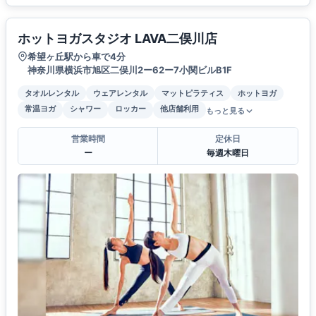
ホットヨガスタジオ LAVA二俣川店
希望ヶ丘駅から車で4分
神奈川県横浜市旭区二俣川2ー62ー7小関ビルB1F
タオルレンタル
ウェアレンタル
マットピラティス
ホットヨガ
常温ヨガ
シャワー
ロッカー
他店舗利用
もっと見る
営業時間
定休日
ー
毎週木曜日