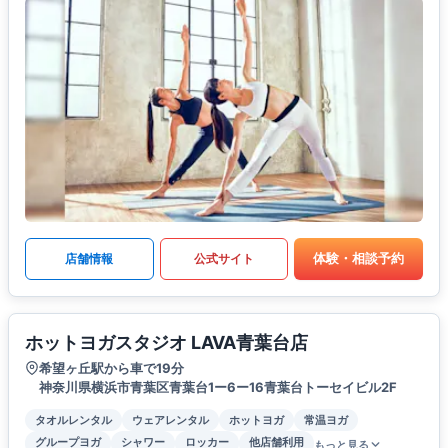
体験・相談予約
店舗情報
公式サイト
ホットヨガスタジオ LAVA青葉台店
希望ヶ丘駅から車で19分
神奈川県横浜市青葉区青葉台1ー6ー16青葉台トーセイビル2F
タオルレンタル
ウェアレンタル
ホットヨガ
常温ヨガ
グループヨガ
シャワー
ロッカー
他店舗利用
もっと見る