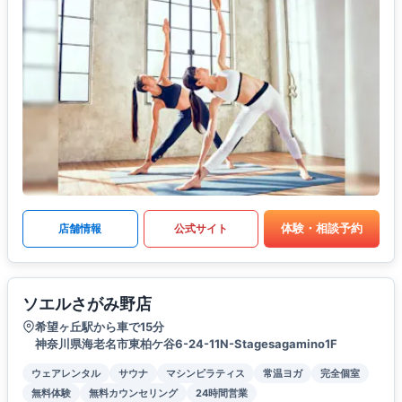
体験・相談予約
店舗情報
公式サイト
ソエルさがみ野店
希望ヶ丘駅から車で15分
神奈川県海老名市東柏ケ谷6-24-11N-Stagesagamino1F
ウェアレンタル
サウナ
マシンピラティス
常温ヨガ
完全個室
無料体験
無料カウンセリング
24時間営業