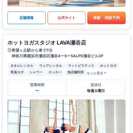
体験・相談予約
店舗情報
公式サイト
ホットヨガスタジオ LAVA瀬谷店
希望ヶ丘駅から車で7分
神奈川県横浜市瀬谷区瀬谷4ー5ー5ALPS瀬谷ビル3F
タオルレンタル
ウェアレンタル
マットピラティス
ホットヨガ
常温ヨガ
シャワー
ロッカー
他店舗利用
もっと見る
営業時間
定休日
ー
毎週火曜日