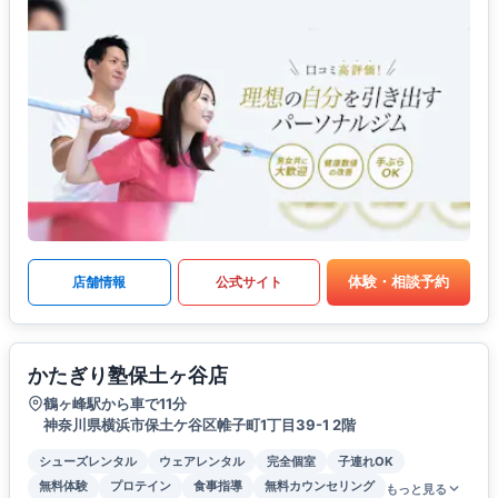
体験・相談予約
店舗情報
公式サイト
かたぎり塾保土ヶ谷店
鶴ヶ峰駅から車で11分
神奈川県横浜市保土ケ谷区帷子町1丁目39-1 2階
シューズレンタル
ウェアレンタル
完全個室
子連れOK
無料体験
プロテイン
食事指導
無料カウンセリング
もっと見る