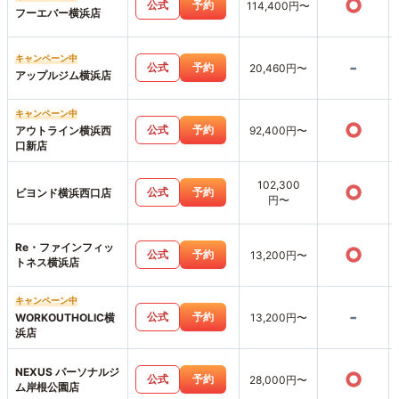
○
公式
予約
114,400円〜
フーエバー横浜店
キャンペーン中
-
公式
予約
20,460円〜
アップルジム横浜店
キャンペーン中
○
公式
予約
アウトライン横浜西
92,400円〜
口新店
102,300
○
公式
予約
ビヨンド横浜西口店
円〜
Re・ファインフィッ
○
公式
予約
13,200円〜
トネス横浜店
キャンペーン中
-
公式
予約
WORKOUTHOLIC横
13,200円〜
浜店
NEXUS パーソナルジ
○
公式
予約
28,000円〜
ム岸根公園店