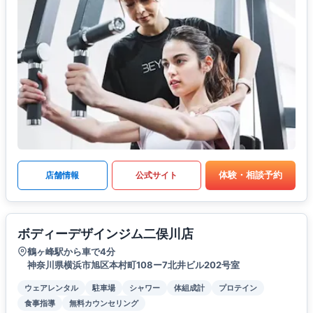
体験・相談予約
店舗情報
公式サイト
ボディーデザインジム二俣川店
鶴ヶ峰駅から車で4分
神奈川県横浜市旭区本村町108ー7北井ビル202号室
ウェアレンタル
駐車場
シャワー
体組成計
プロテイン
食事指導
無料カウンセリング