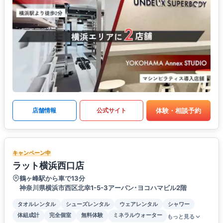
体験・相談予約
店舗情報
公式サイト
キャンペーン中
ラット横浜西口店
鶴ヶ峰駅から車で13分
神奈川県横浜市西区北幸1-5-3アーバン･ヨコハマビル2階
タオルレンタル
シューズレンタル
ウェアレンタル
シャワー
体組成計
完全個室
無料体験
ミネラルウォーター
もっと見る