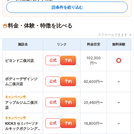
条件を絞り込む
料金・体験・特徴を比べる
スクロールできます →
施設名
リンク
料金目安
無料体験
102,300
○
公式
予約
ビヨンド二俣川店
円〜
ボディーデザインジ
-
公式
予約
92,400円〜
ム二俣川店
キャンペーン中
-
公式
予約
アップルジム二俣川
20,460円〜
店
キャンペーン中
-
公式
予約
KICK3 セミパーソナ
16,800円〜
ルキックボクシング
ジム二俣川店