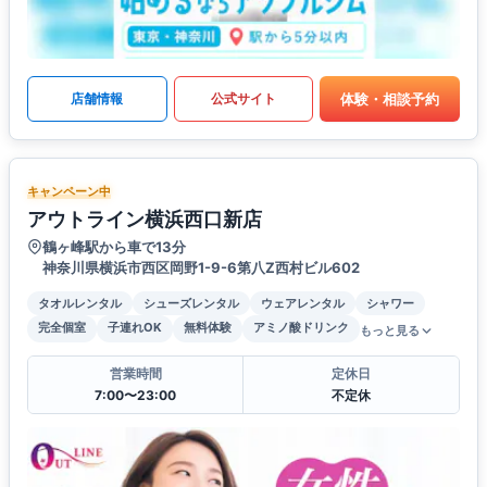
体験・相談予約
店舗情報
公式サイト
キャンペーン中
アウトライン横浜西口新店
鶴ヶ峰駅から車で13分
神奈川県横浜市西区岡野1-9-6第八Z西村ビル602
タオルレンタル
シューズレンタル
ウェアレンタル
シャワー
完全個室
子連れOK
無料体験
アミノ酸ドリンク
もっと見る
営業時間
定休日
7:00〜23:00
不定休