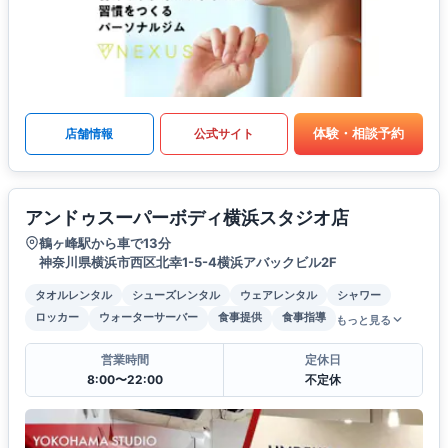
体験・相談予約
店舗情報
公式サイト
アンドゥスーパーボディ横浜スタジオ店
鶴ヶ峰駅から車で13分
神奈川県横浜市西区北幸1-5-4横浜アバックビル2F
タオルレンタル
シューズレンタル
ウェアレンタル
シャワー
ロッカー
ウォーターサーバー
食事提供
食事指導
もっと見る
営業時間
定休日
8:00〜22:00
不定休