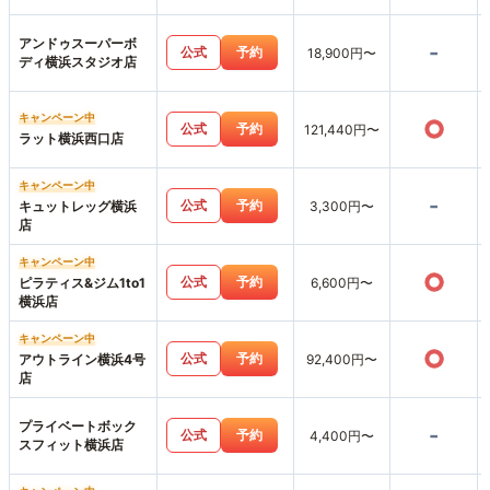
アンドゥスーパーボ
-
公式
予約
18,900円〜
ディ横浜スタジオ店
キャンペーン中
○
公式
予約
121,440円〜
ラット横浜西口店
キャンペーン中
-
公式
予約
キュットレッグ横浜
3,300円〜
店
キャンペーン中
○
公式
予約
ピラティス&ジム1to1
6,600円〜
横浜店
キャンペーン中
○
公式
予約
アウトライン横浜4号
92,400円〜
店
プライベートボック
-
公式
予約
4,400円〜
スフィット横浜店