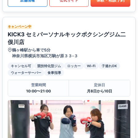
体験・相談予約
店舗情報
公式サイト
キャンペーン中
KICK3 セミパーソナルキックボクシングジム二
俣川店
鶴ヶ峰駅から車で5分
神奈川県横浜市旭区万騎が原３３-３
キャンセル可
競技特化型ジム
ロッカー
Wi-Fi
子連れOK
ウォーターサーバー
食事指導
営業時間
定休日
10:00〜21:00
月8日から10日