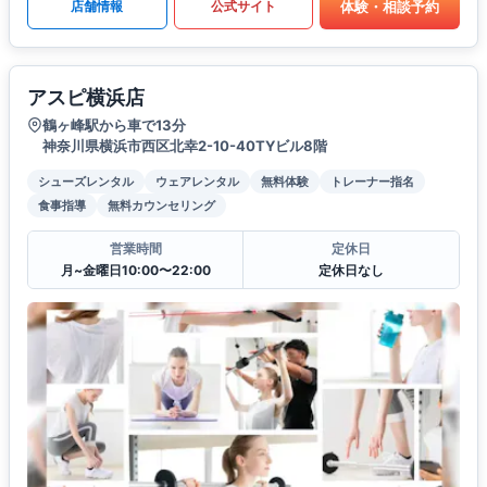
体験・相談予約
店舗情報
公式サイト
アスピ横浜店
鶴ヶ峰駅から車で13分
神奈川県横浜市西区北幸2-10-40TYビル8階
シューズレンタル
ウェアレンタル
無料体験
トレーナー指名
食事指導
無料カウンセリング
営業時間
定休日
月~金曜日10:00〜22:00
定休日なし