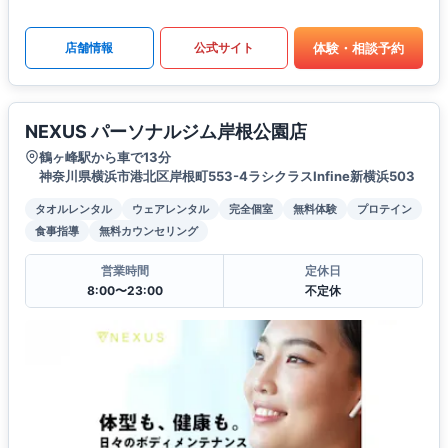
体験・相談予約
店舗情報
公式サイト
NEXUS パーソナルジム岸根公園店
鶴ヶ峰駅から車で13分
神奈川県横浜市港北区岸根町553-4ラシクラスInfine新横浜503
タオルレンタル
ウェアレンタル
完全個室
無料体験
プロテイン
食事指導
無料カウンセリング
営業時間
定休日
8:00〜23:00
不定休