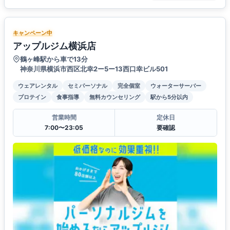
キャンペーン中
アップルジム横浜店
鶴ヶ峰駅から車で13分
神奈川県横浜市西区北幸2ー5ー13西口幸ビル501
ウェアレンタル
セミパーソナル
完全個室
ウォーターサーバー
プロテイン
食事指導
無料カウンセリング
駅から5分以内
営業時間
定休日
7:00〜23:05
要確認