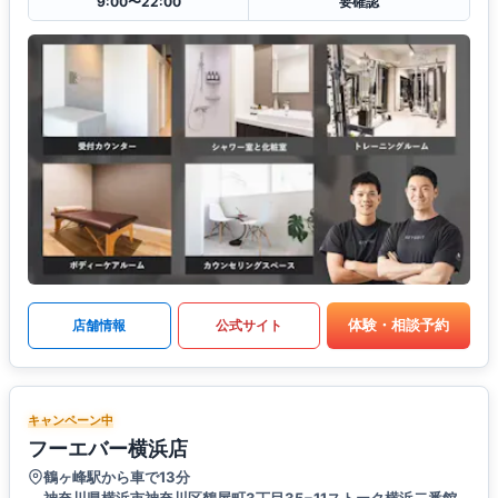
9:00〜22:00
要確認
体験・相談予約
店舗情報
公式サイト
キャンペーン中
フーエバー横浜店
鶴ヶ峰駅から車で13分
神奈川県横浜市神奈川区鶴屋町3丁目35−11ストーク横浜二番館