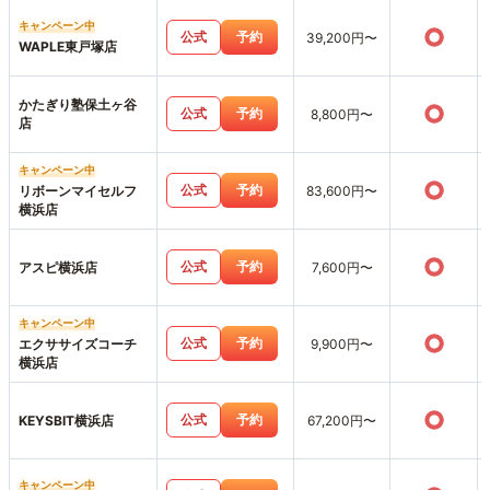
キャンペーン中
○
公式
予約
39,200円〜
WAPLE東戸塚店
かたぎり塾保土ヶ谷
○
公式
予約
8,800円〜
店
キャンペーン中
○
公式
予約
リボーンマイセルフ
83,600円〜
横浜店
○
公式
予約
アスピ横浜店
7,600円〜
キャンペーン中
○
公式
予約
エクササイズコーチ
9,900円〜
横浜店
○
公式
予約
KEYSBIT横浜店
67,200円〜
キャンペーン中