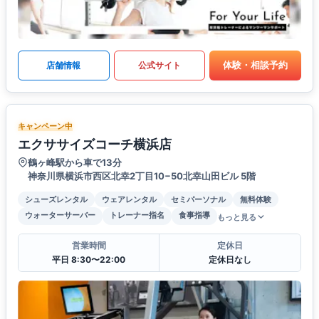
体験・相談予約
店舗情報
公式サイト
キャンペーン中
エクササイズコーチ横浜店
鶴ヶ峰駅から車で13分
神奈川県横浜市西区北幸2丁目10−50北幸山田ビル 5階
シューズレンタル
ウェアレンタル
セミパーソナル
無料体験
ウォーターサーバー
トレーナー指名
食事指導
もっと見る
営業時間
定休日
平日 8:30〜22:00
定休日なし