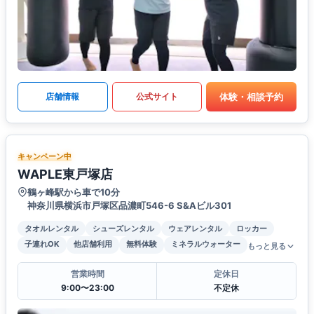
体験・相談予約
店舗情報
公式サイト
キャンペーン中
WAPLE東戸塚店
鶴ヶ峰駅から車で10分
神奈川県横浜市戸塚区品濃町546-6 S&Aビル301
タオルレンタル
シューズレンタル
ウェアレンタル
ロッカー
子連れOK
他店舗利用
無料体験
ミネラルウォーター
もっと見る
営業時間
定休日
9:00〜23:00
不定休