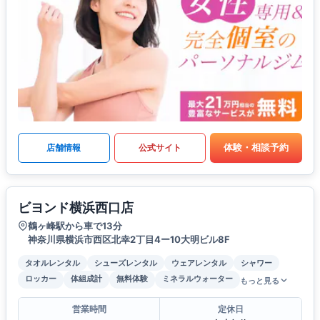
体験・相談予約
店舗情報
公式サイト
ビヨンド横浜西口店
鶴ヶ峰駅から車で13分
神奈川県横浜市西区北幸2丁目4ー10大明ビル8F
タオルレンタル
シューズレンタル
ウェアレンタル
シャワー
ロッカー
体組成計
無料体験
ミネラルウォーター
もっと見る
営業時間
定休日