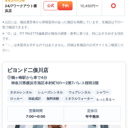
キャンペーン中
○
公式
予約
24/7ワークアウト横
10,450円〜
浜店
※上記には、施設運営者から情報提供のあった施設を掲載しています。全施設は下の一
覧で確認できます。
※「○」は、FIT PALETTE編集部が独自の調査・基準に基づき、特におすすめする項目
です。
※「－」は未提供を示すものではありません。詳細は各施設の公式サイトをご確認くだ
さい。
ビヨンド二俣川店
鶴ヶ峰駅から車で4分
神奈川県横浜市旭区本村町101ー2第7パレス桜咲3階
タオルレンタル
シューズレンタル
ウェアレンタル
シャワー
ロッカー
体組成計
無料体験
ミネラルウォーター
もっと見る
営業時間
定休日
7:00〜0:00
年中無休