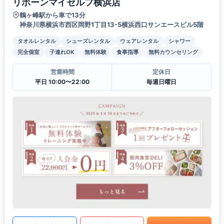
リボーンマイセルフ横浜店
鶴ヶ峰駅から車で13分
神奈川県横浜市西区岡野1丁目13-5横浜西口サンエースビル5階
タオルレンタル
シューズレンタル
ウェアレンタル
シャワー
完全個室
子連れOK
無料体験
食事指導
無料カウンセリング
営業時間
定休日
平日 10:00〜22:00
毎週日曜日