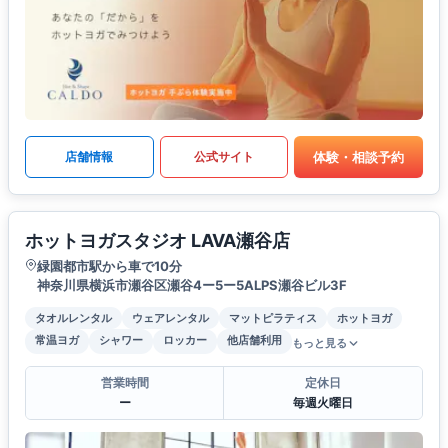
体験・相談予約
店舗情報
公式サイト
ホットヨガスタジオ LAVA瀬谷店
緑園都市駅から車で10分
神奈川県横浜市瀬谷区瀬谷4ー5ー5ALPS瀬谷ビル3F
タオルレンタル
ウェアレンタル
マットピラティス
ホットヨガ
常温ヨガ
シャワー
ロッカー
他店舗利用
もっと見る
営業時間
定休日
ー
毎週火曜日