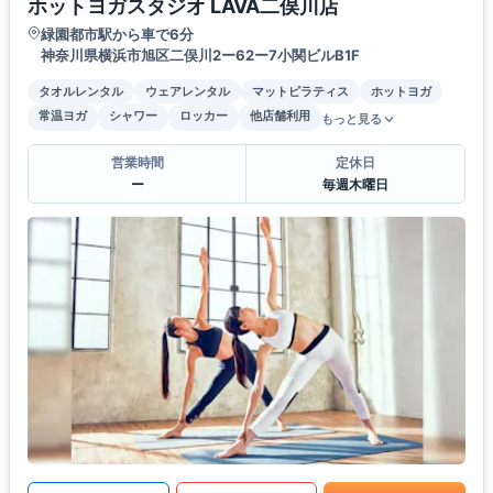
ホットヨガスタジオ LAVA二俣川店
緑園都市駅から車で6分
神奈川県横浜市旭区二俣川2ー62ー7小関ビルB1F
タオルレンタル
ウェアレンタル
マットピラティス
ホットヨガ
常温ヨガ
シャワー
ロッカー
他店舗利用
もっと見る
営業時間
定休日
ー
毎週木曜日