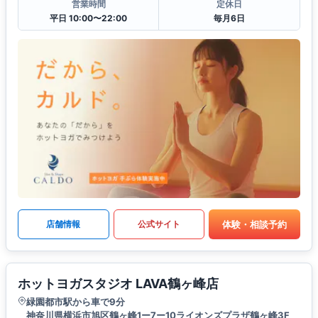
営業時間
定休日
平日 10:00〜22:00
毎月6日
体験・相談予約
店舗情報
公式サイト
ホットヨガスタジオ LAVA鶴ヶ峰店
緑園都市駅から車で9分
神奈川県横浜市旭区鶴ヶ峰1ー7ー10ライオンズプラザ鶴ヶ峰3F