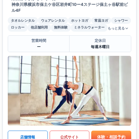
神奈川県横浜市保土ケ谷区岩井町10ー4ステージ保土ヶ谷駅前ビ
ル4F
タオルレンタル
ウェアレンタル
ホットヨガ
常温ヨガ
シャワー
ロッカー
他店舗利用
無料体験
ミネラルウォーター
もっと見る
営業時間
定休日
ー
毎週木曜日
体験・相談予約
店舗情報
公式サイト