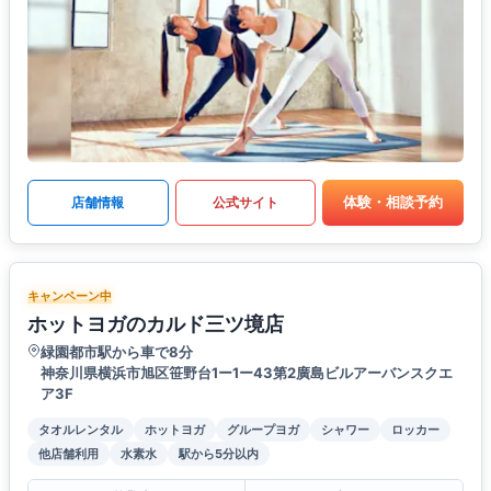
体験・相談予約
店舗情報
公式サイト
キャンペーン中
ホットヨガのカルド三ツ境店
緑園都市駅から車で8分
神奈川県横浜市旭区笹野台1ー1ー43第2廣島ビルアーバンスクエ
ア3F
タオルレンタル
ホットヨガ
グループヨガ
シャワー
ロッカー
他店舗利用
水素水
駅から5分以内