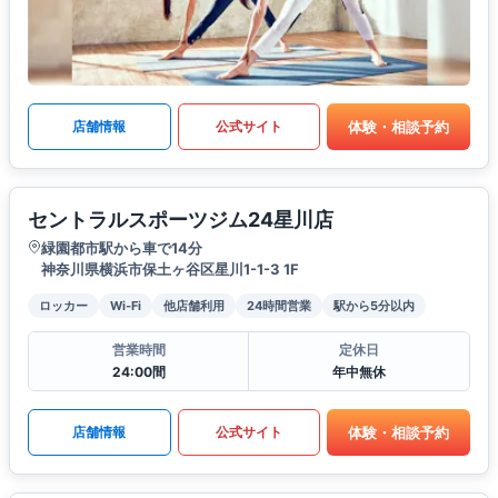
体験・相談予約
店舗情報
公式サイト
セントラルスポーツジム24星川店
緑園都市駅から車で14分
神奈川県横浜市保土ヶ谷区星川1-1-3 1F
ロッカー
Wi-Fi
他店舗利用
24時間営業
駅から5分以内
営業時間
定休日
24:00間
年中無休
体験・相談予約
店舗情報
公式サイト