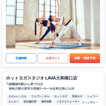
体験・相談予約
店舗情報
公式サイト
ホットヨガスタジオ LAVA大和南口店
緑園都市駅から車で13分
神奈川県大和市大和南1ー5ー14永和大和ビル2F
タオルレンタル
ウェアレンタル
ホットヨガ
常温ヨガ
シャワー
ロッカー
他店舗利用
無料体験
ミネラルウォーター
もっと見る