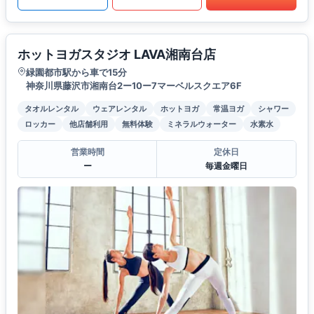
ホットヨガスタジオ LAVA湘南台店
緑園都市駅から車で15分
神奈川県藤沢市湘南台2ー10ー7マーベルスクエア6F
タオルレンタル
ウェアレンタル
ホットヨガ
常温ヨガ
シャワー
ロッカー
他店舗利用
無料体験
ミネラルウォーター
水素水
営業時間
定休日
ー
毎週金曜日