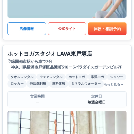
体験・相談予約
店舗情報
公式サイト
ホットヨガスタジオ LAVA東戸塚店
緑園都市駅から車で7分
神奈川県横浜市戸塚区品濃町516ー5パラダイスガーデンビル7F
タオルレンタル
ウェアレンタル
ホットヨガ
常温ヨガ
シャワー
ロッカー
他店舗利用
無料体験
ミネラルウォーター
もっと見る
営業時間
定休日
ー
毎週金曜日