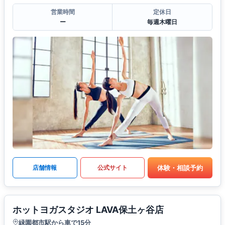
営業時間
定休日
ー
毎週木曜日
体験・相談予約
店舗情報
公式サイト
ホットヨガスタジオ LAVA保土ヶ谷店
緑園都市駅から車で15分