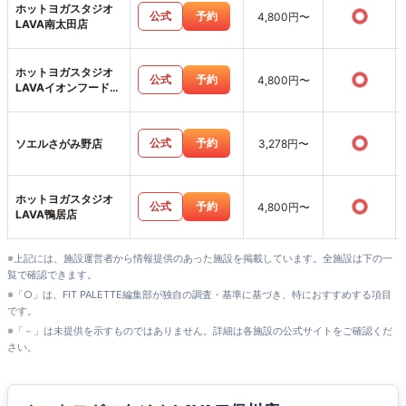
ホットヨガスタジオ
○
公式
予約
4,800円〜
LAVA南太田店
ホットヨガスタジオ
○
公式
予約
4,800円〜
LAVAイオンフードス
タイル港南台店
○
公式
予約
ソエルさがみ野店
3,278円〜
ホットヨガスタジオ
○
公式
予約
4,800円〜
LAVA鴨居店
※上記には、施設運営者から情報提供のあった施設を掲載しています。全施設は下の一
覧で確認できます。
※「○」は、FIT PALETTE編集部が独自の調査・基準に基づき、特におすすめする項目
です。
※「－」は未提供を示すものではありません。詳細は各施設の公式サイトをご確認くだ
さい。