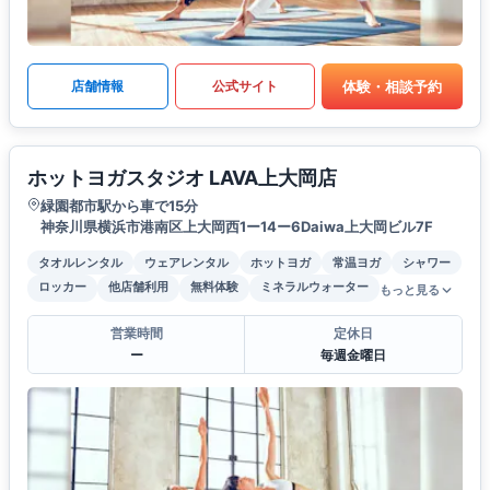
体験・相談予約
店舗情報
公式サイト
ホットヨガスタジオ LAVA上大岡店
緑園都市駅から車で15分
神奈川県横浜市港南区上大岡西1ー14ー6Daiwa上大岡ビル7F
タオルレンタル
ウェアレンタル
ホットヨガ
常温ヨガ
シャワー
ロッカー
他店舗利用
無料体験
ミネラルウォーター
もっと見る
営業時間
定休日
ー
毎週金曜日