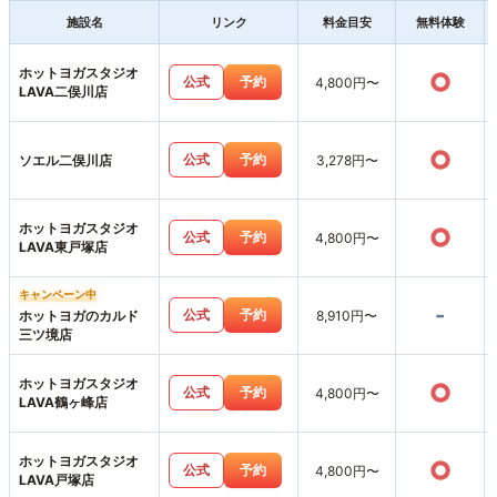
施設名
リンク
料金目安
無料体験
ホットヨガスタジオ
○
公式
予約
4,800円〜
LAVA二俣川店
○
公式
予約
ソエル二俣川店
3,278円〜
ホットヨガスタジオ
○
公式
予約
4,800円〜
LAVA東戸塚店
キャンペーン中
-
公式
予約
ホットヨガのカルド
8,910円〜
三ツ境店
ホットヨガスタジオ
○
公式
予約
4,800円〜
LAVA鶴ヶ峰店
ホットヨガスタジオ
○
公式
予約
4,800円〜
LAVA戸塚店