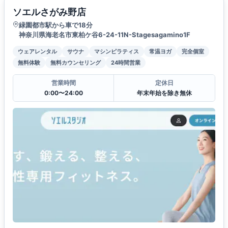
ソエルさがみ野店
緑園都市駅から車で18分
神奈川県海老名市東柏ケ谷6-24-11N-Stagesagamino1F
ウェアレンタル
サウナ
マシンピラティス
常温ヨガ
完全個室
無料体験
無料カウンセリング
24時間営業
営業時間
定休日
0:00〜24:00
年末年始を除き無休