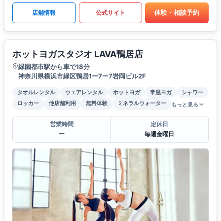
体験・相談予約
店舗情報
公式サイト
ホットヨガスタジオ LAVA鴨居店
緑園都市駅から車で18分
神奈川県横浜市緑区鴨居1ー7ー7岩岡ビル2F
タオルレンタル
ウェアレンタル
ホットヨガ
常温ヨガ
シャワー
ロッカー
他店舗利用
無料体験
ミネラルウォーター
もっと見る
営業時間
定休日
ー
毎週金曜日