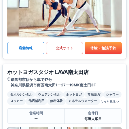
体験・相談予約
店舗情報
公式サイト
ホットヨガスタジオ LAVA南太田店
緑園都市駅から車で17分
神奈川県横浜市南区南太田1ー27ー19MK南太田3F
タオルレンタル
ウェアレンタル
ホットヨガ
常温ヨガ
シャワー
ロッカー
他店舗利用
無料体験
ミネラルウォーター
もっと見る
営業時間
定休日
ー
毎週火曜日