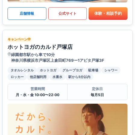
体験・相談予約
店舗情報
公式サイト
キャンペーン中
ホットヨガのカルド戸塚店
緑園都市駅から車で10分
神奈川県横浜市戸塚区上倉田町769ー1アピタ戸塚3F
タオルレンタル
ホットヨガ
グループヨガ
駐車場
シャワー
ロッカー
他店舗利用
水素水
駅から5分以内
営業時間
定休日
月・水・金 10:00〜22:00
毎月5日