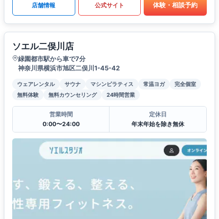
体験・相談予約
店舗情報
公式サイト
ソエル二俣川店
緑園都市駅から車で7分
神奈川県横浜市旭区二俣川1-45-42
ウェアレンタル
サウナ
マシンピラティス
常温ヨガ
完全個室
無料体験
無料カウンセリング
24時間営業
営業時間
定休日
0:00〜24:00
年末年始を除き無休