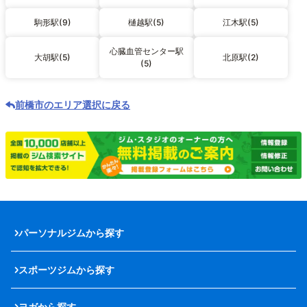
駒形駅(9)
樋越駅(5)
江木駅(5)
心臓血管センター駅
大胡駅(5)
北原駅(2)
(5)
前橋市のエリア選択に戻る
パーソナルジムから探す
スポーツジムから探す
ヨガから探す