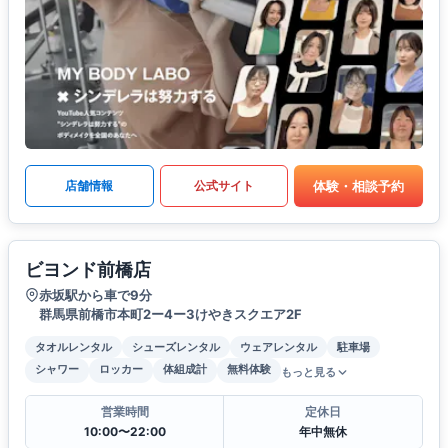
体験・相談予約
店舗情報
公式サイト
ビヨンド前橋店
赤坂駅から車で9分
群馬県前橋市本町2ー4ー3けやきスクエア2F
タオルレンタル
シューズレンタル
ウェアレンタル
駐車場
シャワー
ロッカー
体組成計
無料体験
もっと見る
営業時間
定休日
10:00〜22:00
年中無休