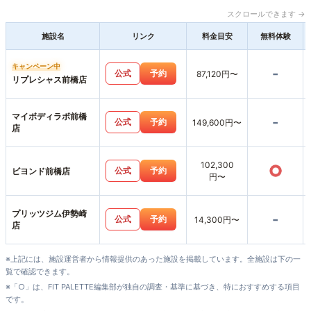
スクロールできます →
施設名
リンク
料金目安
無料体験
キャンペーン中
-
公式
予約
87,120円〜
リプレシャス前橋店
マイボディラボ前橋
-
公式
予約
149,600円〜
店
102,300
○
公式
予約
ビヨンド前橋店
円〜
プリッツジム伊勢崎
-
公式
予約
14,300円〜
店
※上記には、施設運営者から情報提供のあった施設を掲載しています。全施設は下の一
覧で確認できます。
※「○」は、FIT PALETTE編集部が独自の調査・基準に基づき、特におすすめする項目
です。