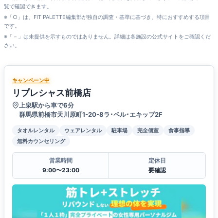
覧で確認できます。
※「○」は、FIT PALETTE編集部が独自の調査・基準に基づき、特におすすめする項目
です。
※「－」は未提供を示すものではありません。詳細は各施設の公式サイトをご確認くだ
さい。
キャンペーン中
リプレシャス前橋店
上泉駅から車で6分
群馬県前橋市天川原町1-20-8ラ･ベル･エキップ2F
タオルレンタル
ウェアレンタル
駐車場
完全個室
食事指導
無料カウンセリング
営業時間
定休日
9:00〜23:00
要確認