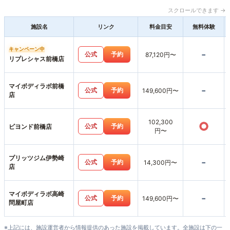
スクロールできます →
施設名
リンク
料金目安
無料体験
キャンペーン中
-
公式
予約
87,120円〜
リプレシャス前橋店
マイボディラボ前橋
-
公式
予約
149,600円〜
店
102,300
○
公式
予約
ビヨンド前橋店
円〜
プリッツジム伊勢崎
-
公式
予約
14,300円〜
店
マイボディラボ高崎
-
公式
予約
149,600円〜
問屋町店
※上記には、施設運営者から情報提供のあった施設を掲載しています。全施設は下の一