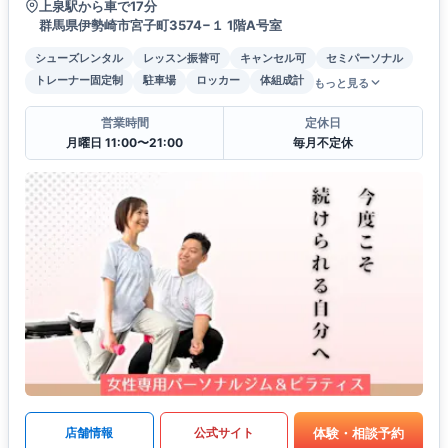
上泉駅から車で17分
群馬県伊勢崎市宮子町3574−１ 1階A号室
シューズレンタル
レッスン振替可
キャンセル可
セミパーソナル
トレーナー固定制
駐車場
ロッカー
体組成計
もっと見る
営業時間
定休日
月曜日 11:00〜21:00
毎月不定休
体験・相談予約
店舗情報
公式サイト