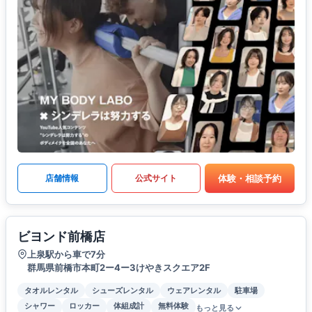
体験・相談予約
店舗情報
公式サイト
ビヨンド前橋店
上泉駅から車で7分
群馬県前橋市本町2ー4ー3けやきスクエア2F
タオルレンタル
シューズレンタル
ウェアレンタル
駐車場
シャワー
ロッカー
体組成計
無料体験
もっと見る