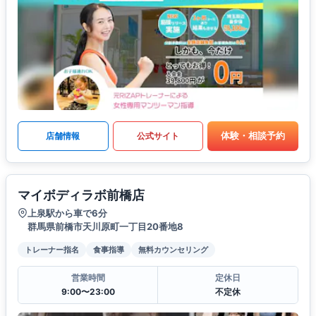
体験・相談予約
店舗情報
公式サイト
マイボディラボ前橋店
上泉駅から車で6分
群馬県前橋市天川原町一丁目20番地8
トレーナー指名
食事指導
無料カウンセリング
営業時間
定休日
9:00〜23:00
不定休