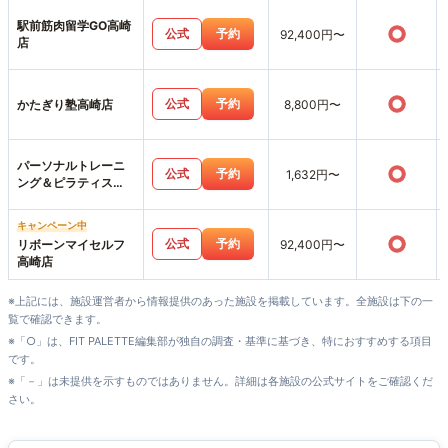
駅前筋肉留学GO高崎
○
公式
予約
92,400円〜
店
○
公式
予約
かたぎり塾高崎店
8,800円〜
パーソナルトレーニ
○
公式
予約
1,632円〜
ング＆ピラティス
REBASE
キャンペーン中
○
公式
予約
リボーンマイセルフ
92,400円〜
高崎店
※上記には、施設運営者から情報提供のあった施設を掲載しています。全施設は下の一
覧で確認できます。
※「○」は、FIT PALETTE編集部が独自の調査・基準に基づき、特におすすめする項目
です。
※「－」は未提供を示すものではありません。詳細は各施設の公式サイトをご確認くだ
さい。