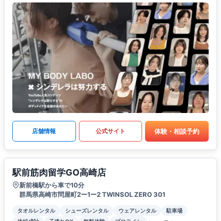
体験・相談予約
店舗情報
公式サイト
駅前筋肉留学GO高崎店
新前橋駅から車で10分
群馬県高崎市問屋町2ー1ー2 TWINSOL ZERO 301
タオルレンタル
シューズレンタル
ウェアレンタル
駐車場