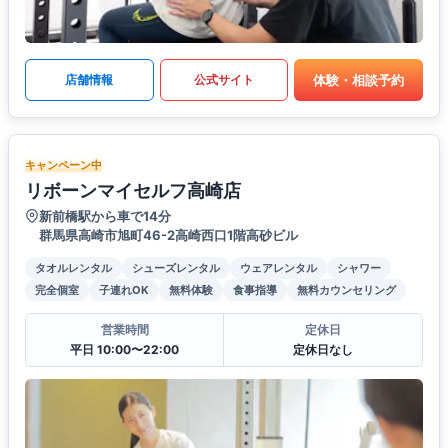
体験・相談予約
店舗情報
公式サイト
キャンペーン中
リボーンマイセルフ高崎店
新前橋駅から車で14分
群馬県高崎市旭町46-2高崎西口1階高砂ビル
タオルレンタル
シューズレンタル
ウェアレンタル
シャワー
完全個室
子連れOK
無料体験
食事指導
無料カウンセリング
営業時間
定休日
平日 10:00〜22:00
定休日なし