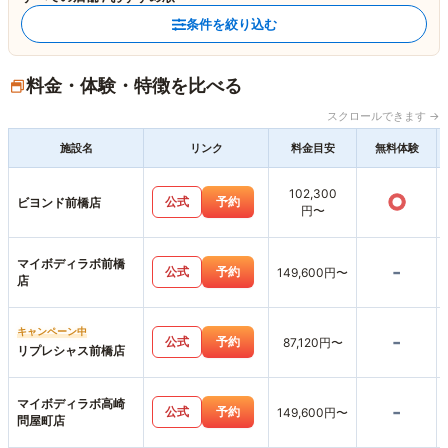
条件を絞り込む
料金・体験・特徴を比べる
スクロールできます →
施設名
リンク
料金目安
無料体験
102,300
○
公式
予約
ビヨンド前橋店
円〜
マイボディラボ前橋
-
公式
予約
149,600円〜
店
キャンペーン中
-
公式
予約
87,120円〜
リプレシャス前橋店
マイボディラボ高崎
-
公式
予約
149,600円〜
問屋町店