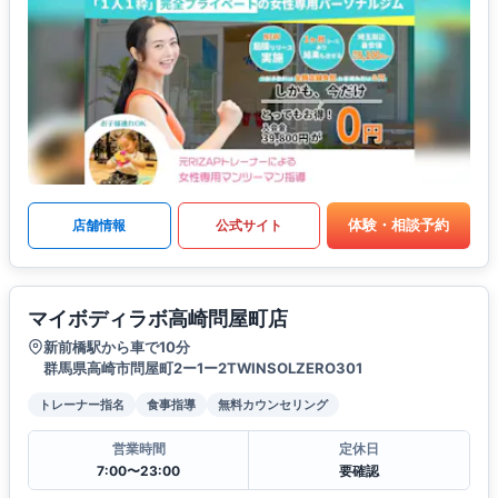
体験・相談予約
店舗情報
公式サイト
マイボディラボ高崎問屋町店
新前橋駅から車で10分
群馬県高崎市問屋町2ー1ー2TWINSOLZERO301
トレーナー指名
食事指導
無料カウンセリング
営業時間
定休日
7:00〜23:00
要確認