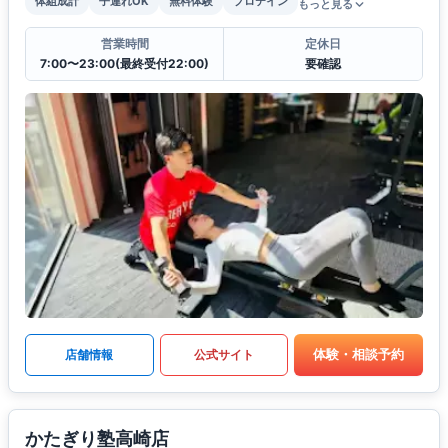
体組成計
子連れOK
無料体験
プロテイン
もっと見る
営業時間
定休日
7:00〜23:00(最終受付22:00)
要確認
体験・相談予約
店舗情報
公式サイト
かたぎり塾高崎店