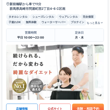
新前橋駅から車で11分
群馬県高崎市問屋町⻄2丁目4-6 C区画
タオルレンタル
シューズレンタル
ウェアレンタル
完全個室
子連れOK
無料体験
ウォーターサーバー
プロテイン
もっと見る
営業時間
定休日
平日 10:00〜22:00
月・木
体験・相談予約
店舗情報
公式サイト