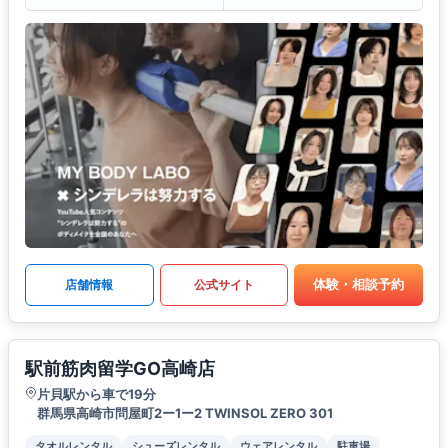
体験・相談予約
店舗情報
公式サイト
駅前筋肉留学GO高崎店
片貝駅から車で19分
群馬県高崎市問屋町2ー1ー2 TWINSOL ZERO 301
タオルレンタル
シューズレンタル
ウェアレンタル
駐車場