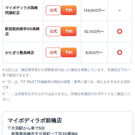
マイボディラボ高崎
-
公式
予約
149,600円〜
問屋町店
駅前筋肉留学GO高崎
○
公式
予約
92,400円〜
店
○
公式
予約
かたぎり塾高崎店
8,800円〜
※上記には、施設運営者から情報提供のあった施設を掲載しています。全施設は下の一
覧で確認できます。
※「○」は、FIT PALETTE編集部が独自の調査・基準に基づき、特におすすめする項目
です。
※「－」は未提供を示すものではありません。詳細は各施設の公式サイトをご確認くだ
さい。
マイボディラボ前橋店
片貝駅から車で5分
群馬県前橋市天川原町一丁目20番地8