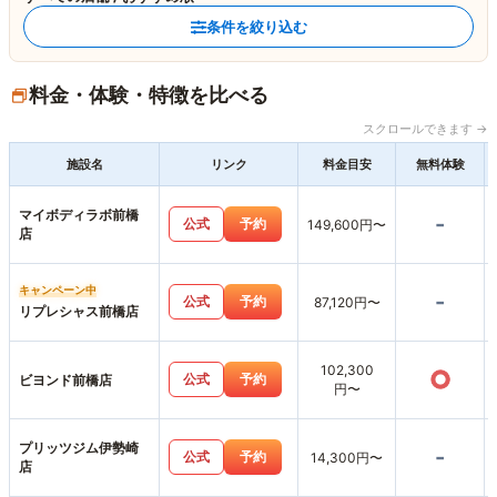
条件を絞り込む
料金・体験・特徴を比べる
スクロールできます →
施設名
リンク
料金目安
無料体験
マイボディラボ前橋
-
公式
予約
149,600円〜
店
キャンペーン中
-
公式
予約
87,120円〜
リプレシャス前橋店
102,300
○
公式
予約
ビヨンド前橋店
円〜
プリッツジム伊勢崎
-
公式
予約
14,300円〜
店