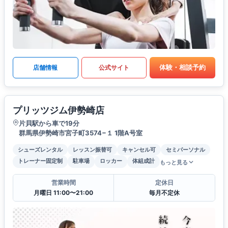
体験・相談予約
店舗情報
公式サイト
プリッツジム伊勢崎店
片貝駅から車で19分
群馬県伊勢崎市宮子町3574−１ 1階A号室
シューズレンタル
レッスン振替可
キャンセル可
セミパーソナル
トレーナー固定制
駐車場
ロッカー
体組成計
もっと見る
営業時間
定休日
月曜日 11:00〜21:00
毎月不定休