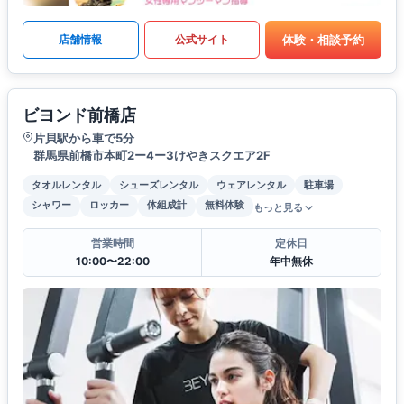
体験・相談予約
店舗情報
公式サイト
ビヨンド前橋店
片貝駅から車で5分
群馬県前橋市本町2ー4ー3けやきスクエア2F
タオルレンタル
シューズレンタル
ウェアレンタル
駐車場
シャワー
ロッカー
体組成計
無料体験
もっと見る
営業時間
定休日
10:00〜22:00
年中無休