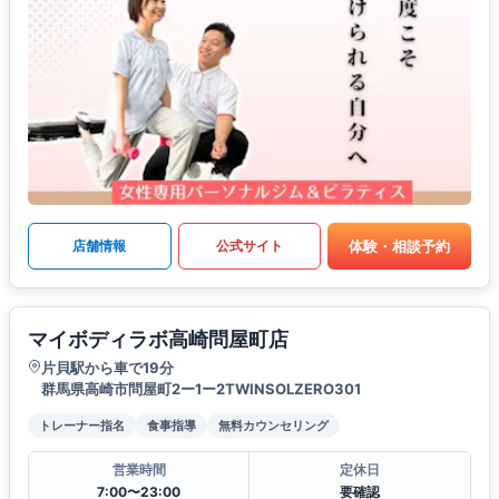
体験・相談予約
店舗情報
公式サイト
マイボディラボ高崎問屋町店
片貝駅から車で19分
群馬県高崎市問屋町2ー1ー2TWINSOLZERO301
トレーナー指名
食事指導
無料カウンセリング
営業時間
定休日
7:00〜23:00
要確認