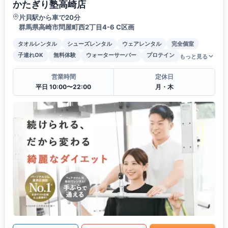
かたぎり塾高崎店
片貝駅から車で20分
群馬県高崎市問屋町⻄2丁目4-6 C区画
タオルレンタル
シューズレンタル
ウェアレンタル
完全個室
子連れOK
無料体験
ウォーターサーバー
プロテイン
もっと見る
営業時間
定休日
平日 10:00〜22:00
月・木