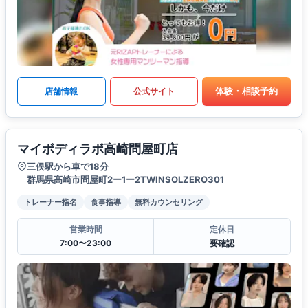
体験・相談予約
店舗情報
公式サイト
マイボディラボ高崎問屋町店
三俣駅から車で18分
群馬県高崎市問屋町2ー1ー2TWINSOLZERO301
トレーナー指名
食事指導
無料カウンセリング
営業時間
定休日
7:00〜23:00
要確認