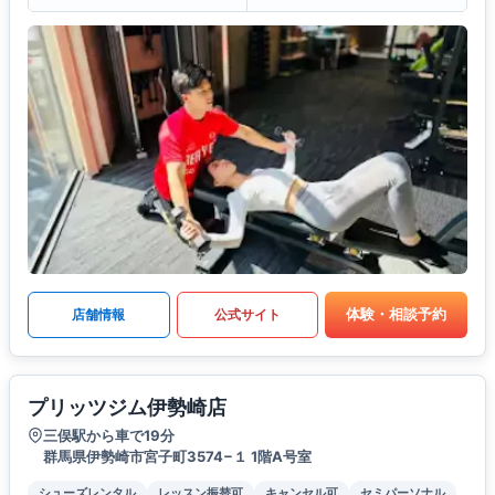
体験・相談予約
店舗情報
公式サイト
プリッツジム伊勢崎店
三俣駅から車で19分
群馬県伊勢崎市宮子町3574−１ 1階A号室
シューズレンタル
レッスン振替可
キャンセル可
セミパーソナル