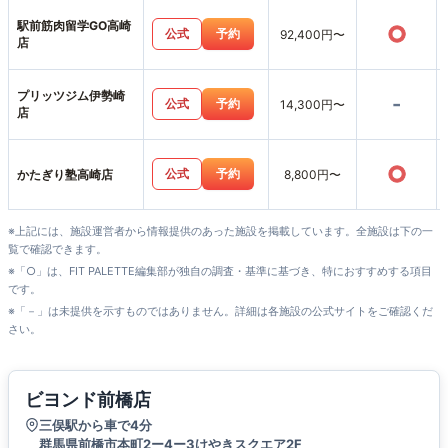
駅前筋肉留学GO高崎
○
公式
予約
92,400円〜
店
プリッツジム伊勢崎
-
公式
予約
14,300円〜
店
○
公式
予約
かたぎり塾高崎店
8,800円〜
※上記には、施設運営者から情報提供のあった施設を掲載しています。全施設は下の一
覧で確認できます。
※「○」は、FIT PALETTE編集部が独自の調査・基準に基づき、特におすすめする項目
です。
※「－」は未提供を示すものではありません。詳細は各施設の公式サイトをご確認くだ
さい。
ビヨンド前橋店
三俣駅から車で4分
群馬県前橋市本町2ー4ー3けやきスクエア2F