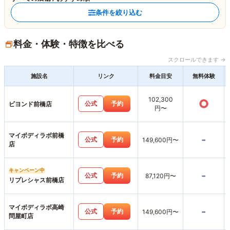
条件を絞り込む
料金・体験・特徴を比べる
スクロールできます →
施設名
リンク
料金目安
無料体験
102,300
○
公式
予約
ビヨンド前橋店
円〜
マイボディラボ前橋
-
公式
予約
149,600円〜
店
キャンペーン中
-
公式
予約
87,120円〜
リプレシャス前橋店
マイボディラボ高崎
-
公式
予約
149,600円〜
問屋町店