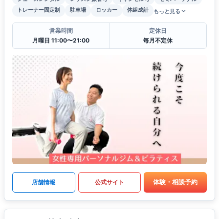
トレーナー固定制
駐車場
ロッカー
体組成計
もっと見る
営業時間
定休日
月曜日 11:00〜21:00
毎月不定休
体験・相談予約
店舗情報
公式サイト