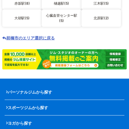
赤坂駅(8)
樋越駅(5)
江木駅(5)
心臓血管センター駅
大胡駅(5)
北原駅(2)
(5)
前橋市のエリア選択に戻る
パーソナルジムから探す
スポーツジムから探す
ヨガから探す