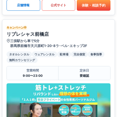
体験・相談予約
店舗情報
公式サイト
キャンペーン中
リプレシャス前橋店
三俣駅から車で5分
群馬県前橋市天川原町1-20-8ラ･ベル･エキップ2F
タオルレンタル
ウェアレンタル
駐車場
完全個室
食事指導
無料カウンセリング
営業時間
定休日
9:00〜23:00
要確認