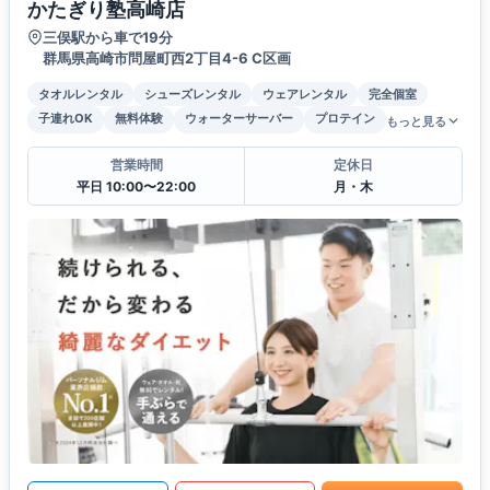
かたぎり塾高崎店
三俣駅から車で19分
群馬県高崎市問屋町⻄2丁目4-6 C区画
タオルレンタル
シューズレンタル
ウェアレンタル
完全個室
子連れOK
無料体験
ウォーターサーバー
プロテイン
もっと見る
営業時間
定休日
平日 10:00〜22:00
月・木