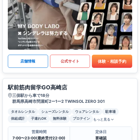
体験・相談予約
店舗情報
公式サイト
駅前筋肉留学GO高崎店
三俣駅から車で18分
群馬県高崎市問屋町2ー1ー2 TWINSOL ZERO 301
タオルレンタル
シューズレンタル
ウェアレンタル
駐車場
体組成計
子連れOK
無料体験
プロテイン
もっと見る
営業時間
定休日
7:00〜23:00(最終受付22:00)
要確認