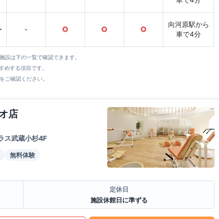
向河原駅から
〜
-
○
○
○
車で4分
全施設は下の一覧で確認できます。
すすめする項目です。
をご確認ください。
オ店
ラス武蔵小杉4F
無料体験
定休日
施設休館日に準ずる