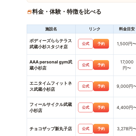
料金・体験・特徴を比べる
施設名
リンク
料金目安
ボディーズららテラス
1,500円
公式
予約
武蔵小杉スタジオ店
AAA personal gym武
17,000
公式
予約
蔵小杉店
円〜
エニタイムフィットネ
9,000円
公式
予約
ス武蔵小杉店
フィールサイクル武蔵
4,400円
公式
予約
小杉店
チョコザップ新丸子店
3,278円
公式
予約