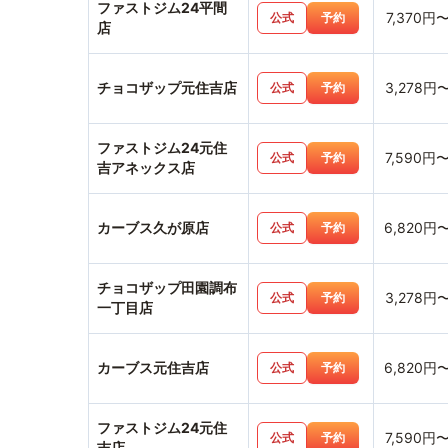
ファストジム24平間
7,370円
公式
予約
店
チョコザップ元住吉店
3,278円
公式
予約
ファストジム24元住
7,590円
公式
予約
吉アネックス店
カーブス久が原店
6,820円
公式
予約
チョコザップ田園調布
3,278円
公式
予約
一丁目店
カーブス元住吉店
6,820円
公式
予約
ファストジム24元住
7,590円
公式
予約
吉店