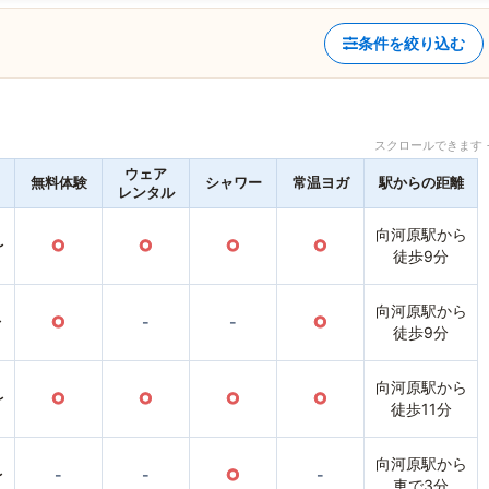
条件を絞り込む
スクロールできます 
ウェア
無料体験
シャワー
常温ヨガ
駅からの距離
レンタル
向河原駅から
〜
○
○
○
○
徒歩9分
向河原駅から
〜
○
-
-
○
徒歩9分
向河原駅から
〜
○
○
○
○
徒歩11分
向河原駅から
〜
-
-
○
-
車で3分