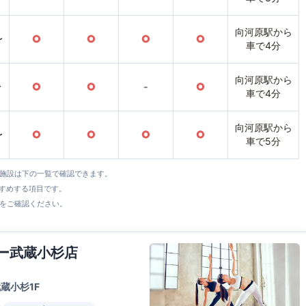
向河原駅から
〜
○
○
○
○
車で4分
向河原駅から
〜
○
○
-
○
車で4分
向河原駅から
〜
○
○
○
○
車で5分
全施設は下の一覧で確認できます。
すすめする項目です。
をご確認ください。
ワー武蔵小杉店
蔵小杉1F