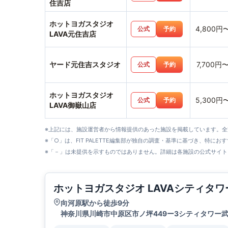
住吉店
ホットヨガスタジオ
4,800円
公式
予約
LAVA元住吉店
ヤード元住吉スタジオ
7,700円
公式
予約
ホットヨガスタジオ
5,300円
公式
予約
LAVA御嶽山店
※上記には、施設運営者から情報提供のあった施設を掲載しています。
※「○」は、FIT PALETTE編集部が独自の調査・基準に基づき、特にお
※「－」は未提供を示すものではありません。詳細は各施設の公式サイト
ホットヨガスタジオ LAVAシティタ
向河原駅から徒歩9分
神奈川県川崎市中原区市ノ坪449ー3シティタワー武