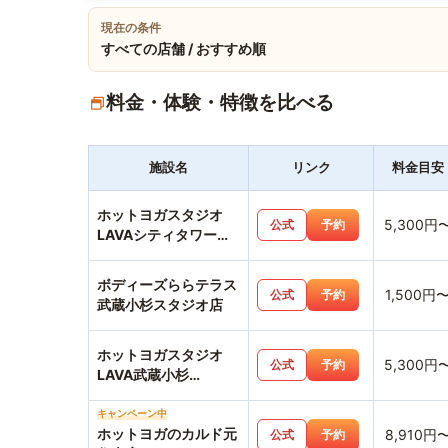
現在の条件
すべての店舗 / おすすめ順
料金・体験・特徴を比べる
施設名
リンク
料金目安
ホットヨガスタジオ
5,300円
公式
予約
LAVAシティタワー武
蔵小杉店
ボディーズららテラス
1,500円
公式
予約
武蔵小杉スタジオ店
ホットヨガスタジオ
5,300円
公式
予約
LAVA武蔵小杉
Kosugi3rdAvenue店
キャンペーン中
ホットヨガのカルド元
8,910円
公式
予約