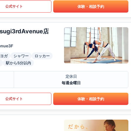
体験・相談予約
公式サイト
gi3rdAvenue店
nue3F
ヨガ
シャワー
ロッカー
駅から5分以内
定休日
毎週金曜日
体験・相談予約
公式サイト