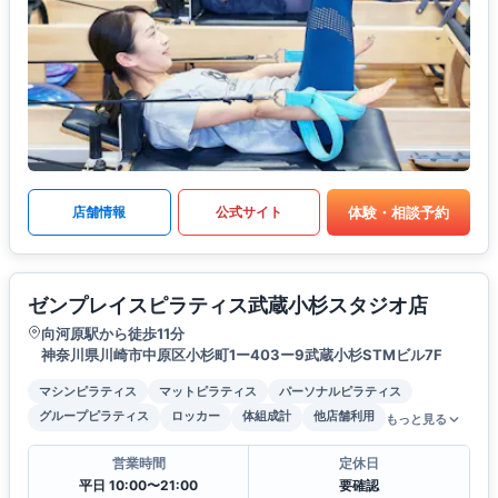
体験・相談予約
店舗情報
公式サイト
ゼンプレイスピラティス武蔵小杉スタジオ店
向河原駅から徒歩11分
神奈川県川崎市中原区小杉町1ー403ー9武蔵小杉STMビル7F
マシンピラティス
マットピラティス
パーソナルピラティス
グループピラティス
ロッカー
体組成計
他店舗利用
もっと見る
営業時間
定休日
平日 10:00〜21:00
要確認