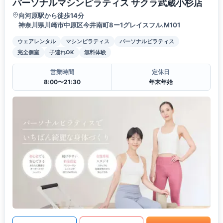
パーソナルマシンピラティス サクラ武蔵小杉店
向河原駅から徒歩14分
神奈川県川崎市中原区今井南町8ー1グレイスフル.M101
ウェアレンタル
マシンピラティス
パーソナルピラティス
完全個室
子連れOK
無料体験
営業時間
定休日
8:00〜21:30
年末年始