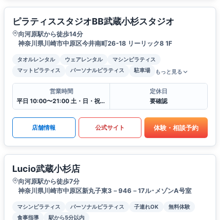
ピラティススタジオBB武蔵小杉スタジオ
向河原駅から徒歩14分
神奈川県川崎市中原区今井南町26-18 リーリック8 1F
タオルレンタル
ウェアレンタル
マシンピラティス
マットピラティス
パーソナルピラティス
駐車場
もっと見る
営業時間
定休日
平日 10:00〜21:00 土・日・祝 9:00〜19:00
要確認
体験・相談予約
店舗情報
公式サイト
Lucio武蔵小杉店
向河原駅から徒歩7分
神奈川県川崎市中原区新丸子東3－946－17ル･メゾンA号室
マシンピラティス
パーソナルピラティス
子連れOK
無料体験
食事指導
駅から5分以内