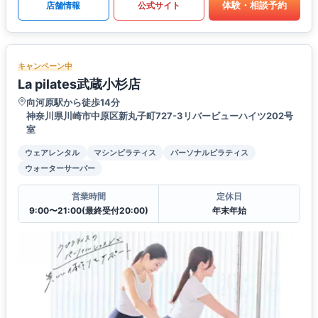
体験・相談予約
店舗情報
公式サイト
キャンペーン中
La pilates武蔵小杉店
向河原駅から徒歩14分
神奈川県川崎市中原区新丸子町727-3リバービューハイツ202号
室
ウェアレンタル
マシンピラティス
パーソナルピラティス
ウォーターサーバー
営業時間
定休日
9:00〜21:00(最終受付20:00)
年末年始