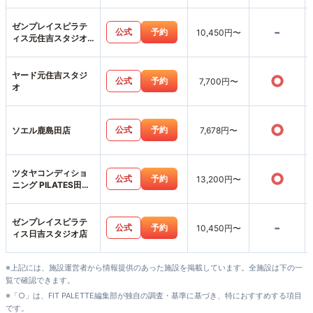
ゼンプレイスピラテ
-
公式
予約
10,450円〜
ィス元住吉スタジオ
店
ヤード元住吉スタジ
○
公式
予約
7,700円〜
オ
○
公式
予約
ソエル鹿島田店
7,678円〜
ツタヤコンディショ
○
公式
予約
13,200円〜
ニング PILATES田園
調布店
ゼンプレイスピラテ
-
公式
予約
10,450円〜
ィス日吉スタジオ店
※上記には、施設運営者から情報提供のあった施設を掲載しています。全施設は下の一
覧で確認できます。
※「○」は、FIT PALETTE編集部が独自の調査・基準に基づき、特におすすめする項目
です。