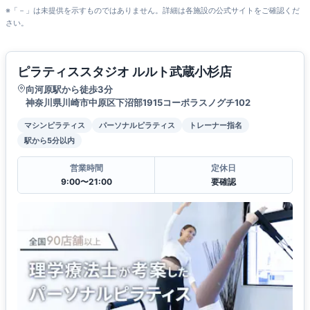
※「－」は未提供を示すものではありません。詳細は各施設の公式サイトをご確認くだ
さい。
ピラティススタジオ ルルト武蔵小杉店
向河原駅から徒歩3分
神奈川県川崎市中原区下沼部1915コーポラスノグチ102
マシンピラティス
パーソナルピラティス
トレーナー指名
駅から5分以内
営業時間
定休日
9:00〜21:00
要確認