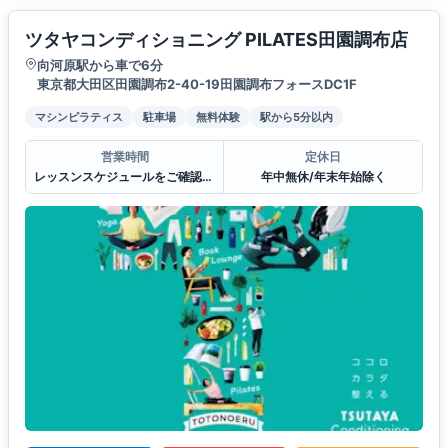
ツタヤコンディショニング PILATES田園調布店
向河原駅から車で6分
東京都大田区田園調布2-40-19田園調布フォースDC1F
マシンピラティス
駐車場
無料体験
駅から5分以内
営業時間
定休日
レッスンスケジュールをご確認ください。
年中無休/年末年始除く