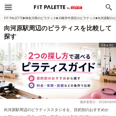
FIT PALETTE
神奈川県のピラティス
川崎市中原区のピラティス
向河原駅の
向河原駅周辺のピラティスを比較して
探す
最終更新日：2026/08/06
向河原駅周辺のピラティススタジオを、目的別のおすすめか