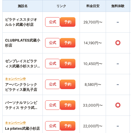
施設名
リンク
料金目安
無料体験
ピラティススタジオ
-
公式
予約
29,700円〜
ルルト武蔵小杉店
CLUBPILATES武蔵小
○
公式
予約
14,190円〜
杉店
ゼンプレイスピラテ
-
公式
予約
10,450円〜
ィス武蔵小杉スタジ
オ店
キャンペーン中
-
公式
予約
アーバンクラシック
8,580円〜
ピラティス新丸子店
パーソナルマシンピ
○
公式
予約
33,000円〜
ラティス サクラ武蔵
小杉店
キャンペーン中
-
公式
予約
22,000円〜
La pilates武蔵小杉店