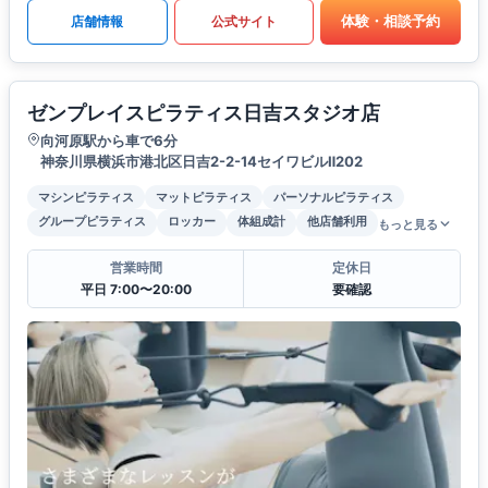
体験・相談予約
店舗情報
公式サイト
ゼンプレイスピラティス日吉スタジオ店
向河原駅から車で6分
神奈川県横浜市港北区日吉2-2-14セイワビルⅡ202
マシンピラティス
マットピラティス
パーソナルピラティス
グループピラティス
ロッカー
体組成計
他店舗利用
もっと見る
営業時間
定休日
平日 7:00〜20:00
要確認