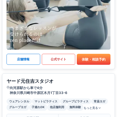
体験・相談予約
店舗情報
公式サイト
ヤード元住吉スタジオ
向河原駅から車で4分
神奈川県川崎市中原区木月1丁目33-6
ウェアレンタル
マットピラティス
グループピラティス
常温ヨガ
グループヨガ
子連れOK
他店舗利用
無料体験
もっと見る