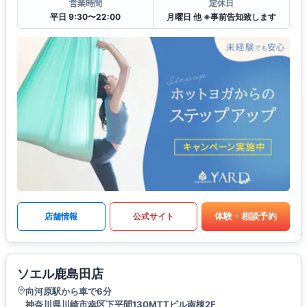
営業時間
定休日
平日 9:30〜22:00
月曜日 他 ※事前告知致します
体験・相談予約
店舗情報
公式サイト
ソエル鹿島田店
向河原駅から車で6分
神奈川県川崎市幸区下平間130MTTビル南棟2F