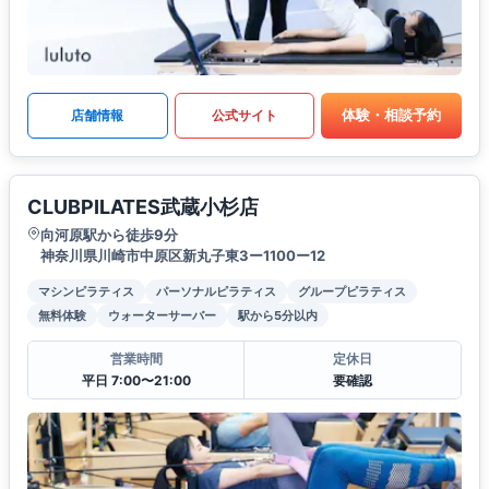
体験・相談予約
店舗情報
公式サイト
CLUBPILATES武蔵小杉店
向河原駅から徒歩9分
神奈川県川崎市中原区新丸子東3ー1100ー12
マシンピラティス
パーソナルピラティス
グループピラティス
無料体験
ウォーターサーバー
駅から5分以内
営業時間
定休日
平日 7:00〜21:00
要確認