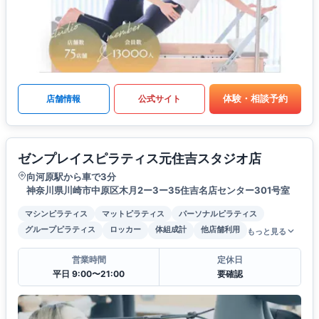
体験・相談予約
店舗情報
公式サイト
ゼンプレイスピラティス元住吉スタジオ店
向河原駅から車で3分
神奈川県川崎市中原区木月2ー3ー35住吉名店センター301号室
マシンピラティス
マットピラティス
パーソナルピラティス
グループピラティス
ロッカー
体組成計
他店舗利用
もっと見る
営業時間
定休日
平日 9:00〜21:00
要確認