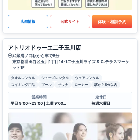
体験・相談予約
店舗情報
公式サイト
アトリオドゥーエ二子玉川店
武蔵溝ノ口駅から車で5分
東京都世田谷区玉川1丁目14-1二子玉川ライズ S.C.テラスマーケ
ット1F
タオルレンタル
シューズレンタル
ウェアレンタル
スイミング用品
プール
サウナ
ロッカー
駅から5分以内
営業時間
定休日
平日 9:00〜23:00❘土曜 9:00〜21:00❘日曜祝日9:00〜20:00
毎週水曜日