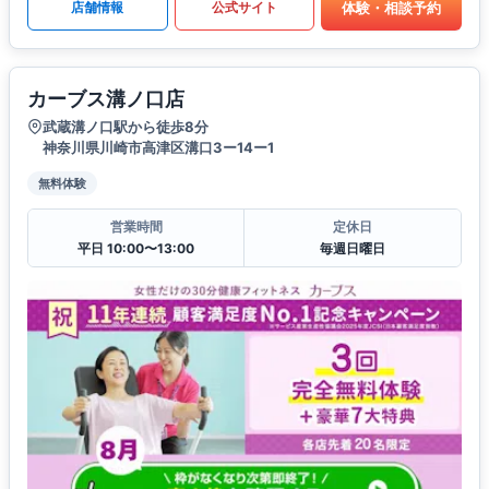
体験・相談予約
店舗情報
公式サイト
カーブス溝ノ口店
武蔵溝ノ口駅から徒歩8分
神奈川県川崎市高津区溝口3ー14ー1
無料体験
営業時間
定休日
平日 10:00〜13:00
毎週日曜日