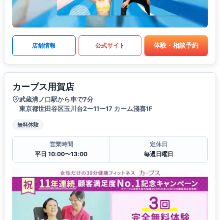
体験・相談予約
店舗情報
公式サイト
カーブス用賀店
武蔵溝ノ口駅から車で7分
東京都世田谷区玉川台2ー11ー17 カーム淺喜1F
無料体験
営業時間
定休日
平日 10:00〜13:00
毎週日曜日