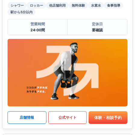
シャワー
ロッカー
他店舗利用
無料体験
水素水
食事指導
駅から5分以内
営業時間
定休日
24:00間
要確認
体験・相談予約
店舗情報
公式サイト