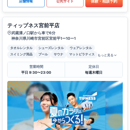
体験・相談予約
店舗情報
公式サイト
ティップネス宮前平店
武蔵溝ノ口駅から車で6分
神奈川県川崎市宮前区宮前平1ー10ー1
タオルレンタル
シューズレンタル
ウェアレンタル
スイミング用品
プール
サウナ
マットピラティス
もっと見る
営業時間
定休日
平日 9:30〜23:00
毎週木曜日