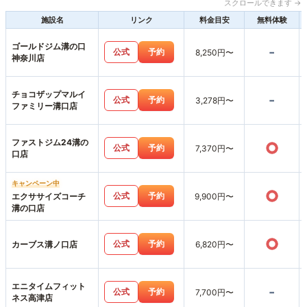
スクロールできます →
施設名
リンク
料金目安
無料体験
ゴールドジム溝の口
-
公式
予約
8,250円〜
神奈川店
チョコザップマルイ
-
公式
予約
3,278円〜
ファミリー溝口店
ファストジム24溝の
○
公式
予約
7,370円〜
口店
キャンペーン中
○
公式
予約
エクササイズコーチ
9,900円〜
溝の口店
○
公式
予約
カーブス溝ノ口店
6,820円〜
エニタイムフィット
-
公式
予約
7,700円〜
ネス高津店