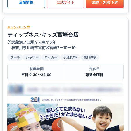
体験・相談予約
店舗情報
公式サイト
キャンペーン中
ティップネス･キッズ宮崎台店
武蔵溝ノ口駅から車で5分
神奈川県川崎市宮前区宮崎2ー10ー10
プール
シャワー
ロッカー
子連れOK
無料体験
営業時間
定休日
平日 9:30〜23:00
毎週金曜日