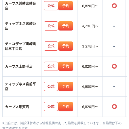
カーブス川崎宮崎台
○
公式
予約
6,820円〜
店
ティップネス宮崎台
-
公式
予約
4,730円〜
店
チョコザップ川崎馬
-
公式
予約
3,278円〜
絹三丁目店
○
公式
予約
カーブス上野毛店
6,820円〜
ティップネス宮前平
-
公式
予約
4,980円〜
店
○
公式
予約
カーブス用賀店
6,820円〜
※上記には、施設運営者から情報提供のあった施設を掲載しています。全施設は下の一
覧で確認できます。