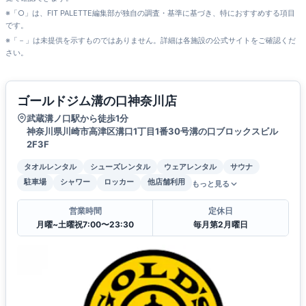
※「○」は、FIT PALETTE編集部が独自の調査・基準に基づき、特におすすめする項目
です。
※「－」は未提供を示すものではありません。詳細は各施設の公式サイトをご確認くだ
さい。
ゴールドジム溝の口神奈川店
武蔵溝ノ口駅から徒歩1分
神奈川県川崎市高津区溝口1丁目1番30号溝の口ブロックスビル
2F3F
タオルレンタル
シューズレンタル
ウェアレンタル
サウナ
駐車場
シャワー
ロッカー
他店舗利用
もっと見る
営業時間
定休日
月曜~土曜祝7:00〜23:30
毎月第2月曜日