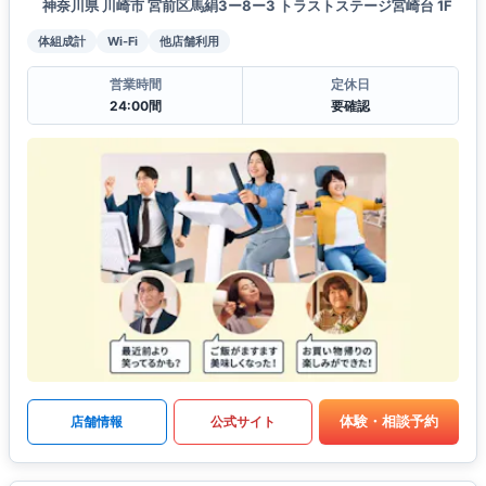
神奈川県 川崎市 宮前区馬絹3ー8ー3 トラストステージ宮崎台 1F
体組成計
Wi-Fi
他店舗利用
営業時間
定休日
24:00間
要確認
体験・相談予約
店舗情報
公式サイト