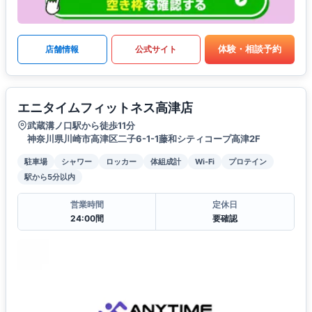
体験・相談予約
店舗情報
公式サイト
エニタイムフィットネス高津店
武蔵溝ノ口駅から徒歩11分
神奈川県川崎市高津区二子6-1-1藤和シティコープ高津2F
駐車場
シャワー
ロッカー
体組成計
Wi-Fi
プロテイン
駅から5分以内
営業時間
定休日
24:00間
要確認