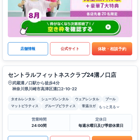
体験・相談予約
店舗情報
公式サイト
セントラルフィットネスクラブ24溝ノ口店
武蔵溝ノ口駅から徒歩4分
神奈川県川崎市高津区溝口2-10-22
タオルレンタル
シューズレンタル
ウェアレンタル
プール
マットピラティス
グループピラティス
常温ヨガ
もっと見る
営業時間
定休日
24:00間
毎週水曜日及び季節休業日