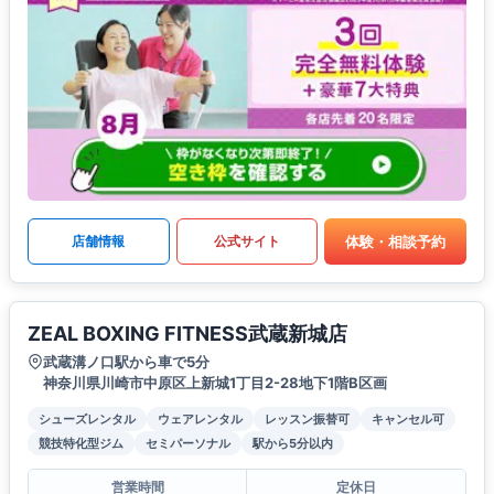
体験・相談予約
店舗情報
公式サイト
ZEAL BOXING FITNESS武蔵新城店
武蔵溝ノ口駅から車で5分
神奈川県川崎市中原区上新城1丁目2-28地下1階B区画
シューズレンタル
ウェアレンタル
レッスン振替可
キャンセル可
競技特化型ジム
セミパーソナル
駅から5分以内
営業時間
定休日