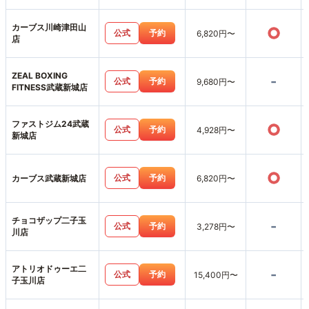
カーブス川崎津田山
○
公式
予約
6,820円〜
店
ZEAL BOXING
-
公式
予約
9,680円〜
FITNESS武蔵新城店
ファストジム24武蔵
○
公式
予約
4,928円〜
新城店
○
公式
予約
カーブス武蔵新城店
6,820円〜
チョコザップ二子玉
-
公式
予約
3,278円〜
川店
アトリオドゥーエ二
-
公式
予約
15,400円〜
子玉川店