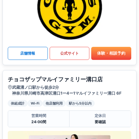
体験・相談予約
店舗情報
公式サイト
チョコザップマルイファミリー溝口店
武蔵溝ノ口駅から徒歩2分
神奈川県川崎市高津区溝口1ー4ー1マルイファミリー溝口 6F
体組成計
Wi-Fi
他店舗利用
駅から5分以内
営業時間
定休日
24:00間
要確認