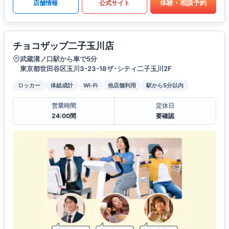
体験・相談予約
店舗情報
公式サイト
チョコザップ二子玉川店
武蔵溝ノ口駅から車で5分
東京都世田谷区玉川3-23-18ザ･シティ二子玉川2F
ロッカー
体組成計
Wi-Fi
他店舗利用
駅から5分以内
営業時間
定休日
24:00間
要確認